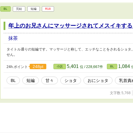
BL
完結
短編
R18
年上のお兄さんにマッサージされてメスイキする
抹茶
タイトル通りの短編です。マッサージと称して、エッチなことをされるショタ
せん。
5,401
1,084
248pt
24h.ポイント
小説
位 / 228,667件
BL
BL
短編
甘々
ショタ
おにショタ
乳首責
文字数 5,768