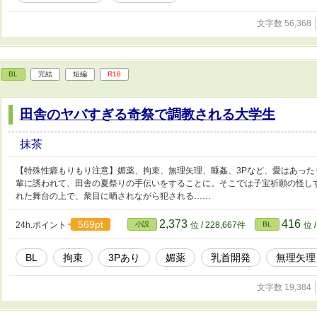
文字数 56,368
BL
完結
短編
R18
田舎のヤバすぎる奇祭で調教される大学生
抹茶
【特殊性癖もりもり注意】媚薬、拘束、無理矢理、睡姦、3Pなど、愛はあっ
輩に誘われて、田舎の夏祭りの手伝いをすることに。そこでは子宝祈願の怪し
れた舞台の上で、衆目に晒されながら犯される……
2,373
416
569pt
24h.ポイント
小説
位 / 228,667件
BL
位 
BL
拘束
3Pあり
媚薬
乳首開発
無理矢理
文字数 19,384