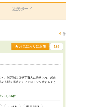
近況ボード
4
件
お気に入りに追加
126
です。駿河誠は突然宇宙人に誘拐され、超自
囲の人間を誘惑するフェロモンを発するよう
位 / 31,396件