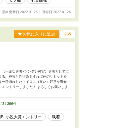
モブ姦
乳首開発
最終更新日 2022.01.26
登録日 2022.01.26
お気に入りに追加
265
。【一途な勇者×ツンデレ神官】勇者として世
ける。神官と性行為をすれば死のリミットを
は一目惚れしたマイロに（重い）好意を寄せ
にエントリーしました！ よろしくお願いしま
/ 31,396件
回BL小説大賞エントリー
執着