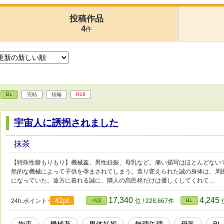
投稿作品
4
件
BL
完結
短編
R18
宇宙人に誘拐されました
抹茶
【特殊性癖もりもり】機械姦、男性妊娠、母乳など。痛い描写はほとんどない
然的な機械によって子供を孕まされてしまう。造り変えられた誠の身体は、周
になっていた。途方に暮れる誠に、隣人の高邑柊だけは優しくしてくれて…
17,340
4,245
42pt
24h.ポイント
小説
位 / 228,667件
BL