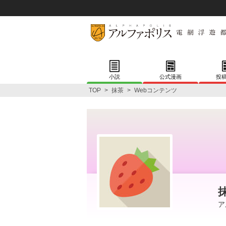
小説
公式漫画
投
TOP
>
抹茶
>
Webコンテンツ
ア