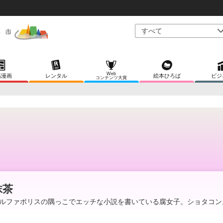
Web
稿漫画
レンタル
絵本ひろば
ビジ
コンテンツ大賞
抹茶
ルファポリスの隅っこでエッチな小説を書いている腐女子。ショタコン