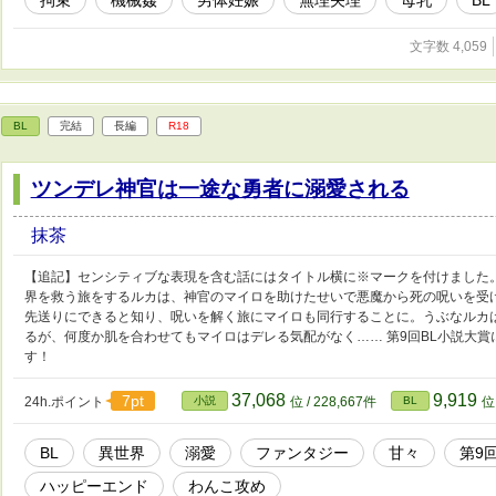
拘束
機械姦
男体妊娠
無理矢理
母乳
BL
文字数 4,059
BL
完結
長編
R18
ツンデレ神官は一途な勇者に溺愛される
抹茶
【追記】センシティブな表現を含む話にはタイトル横に※マークを付けました
界を救う旅をするルカは、神官のマイロを助けたせいで悪魔から死の呪いを受
先送りにできると知り、呪いを解く旅にマイロも同行することに。うぶなルカ
るが、何度か肌を合わせてもマイロはデレる気配がなく…… 第9回BL小説大賞
す！
37,068
9,919
7pt
24h.ポイント
小説
位 / 228,667件
BL
位 
BL
異世界
溺愛
ファンタジー
甘々
第9
ハッピーエンド
わんこ攻め