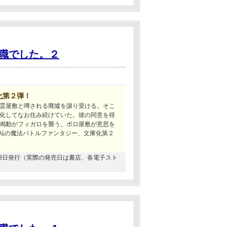
職でした。２
化第２弾！
霊屋敷と噂される廃墟を譲り受ける。そこ
化してなお住み続けていた。彼の同意を得
鳴動がフィガロを襲う。ボロ屋敷が意思を
逆転の魔法バトルファンタジー、文庫化第２
2月28日発行（実際の発売日は書店、各電子スト