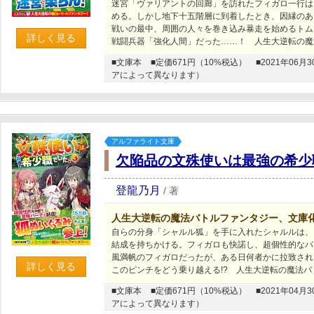
迷宮「ヴァリアントの回廊」を訪れたフィガロ一行は
める。しかし地下十五階層に到着したとき、因縁のあ
戦いの最中、周囲の人々を巻き込み暴走を始めるトム
詳しく見る
戦闘兵器「強化人間」だった……！ 人生大逆転の魔
■文庫本
■定価671円（10%税込）
■2021年0
アによって異なります）
アルファライト文庫
欠陥品の文殊使いは最強の希少
登龍乃月
/
著
人生大逆転の魔法バトルファンタジー、文庫
自らの分身「シャルル狐」を手に入れたシャルルは、
結成を持ちかける。フィガロも快諾し、超個性的なパ
風満帆のフィガロだったが、ある日何者かに拉致され
詳しく見る
このピンチをどう乗り越える!? 人生大逆転の魔法
■文庫本
■定価671円（10%税込）
■2021年0
アによって異なります）