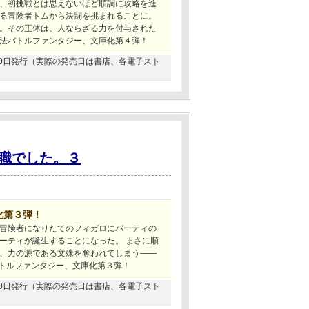
、初挑戦とは思えないほど順調に攻略を進
る冒険者トムから決闘を挑まれることに。
。その正体は、人ならざる力を付与された
法バトルファンタジー、文庫化第４弾！
6月30日発行（実際の発売日は書店、各電子スト
職でした。３
化第３弾！
冒険者になりたてのフィガロにパーティの
ーティが誕生することになった。 まさに順
、力の源である文殊を奪われてしまう――
バトルファンタジー、文庫化第３弾！
4月30日発行（実際の発売日は書店、各電子スト