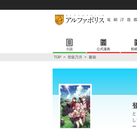
小説
公式漫画
投
TOP
>
登龍乃月
>
書籍
と
し
ー