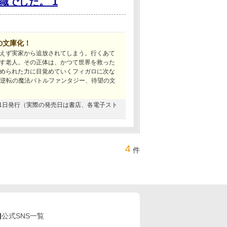
職でした。 1
の文庫化！
えず実家から追放されてしまう。行くあて
す老人。その正体は、かつて世界を救った
められた力に目覚めていくフィガロに次な
大逆転の魔法バトルファンタジー、待望の文
2月31日発行（実際の発売日は書店、各電子スト
4
件
公式SNS一覧