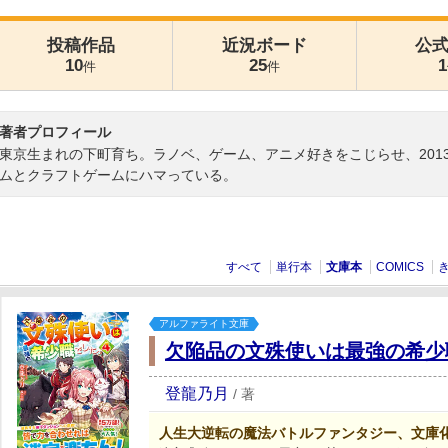
投稿作品
近況ボード
公
10
25
1
件
件
著者プロフィール
東京生まれの下町育ち。ラノベ、ゲーム、アニメ好きをこじらせ、201
ムとクラフトゲームにハマっている。
すべて
単行本
文庫本
COMICS
アルファライト文庫
欠陥品の文殊使いは最強の希少
登龍乃月
/
著
人生大逆転の魔法バトルファンタジー、文庫