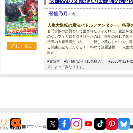
欠陥品の文殊使いは最強の希少
登龍乃月
/
著
人生大逆転の魔法バトルファンタジー、待望
名門貴族の次男として生まれたフィガロは、魔法を使
のないフィガロを引き取ったのは、領地の外れで暮ら
伝説の大魔導師だった――。新しい暮らしの中で、秘
詳しく見る
る試練が立ちはだかる！ Webで話題沸騰！ 人生
庫化！
■文庫本
■定価671円（10%税込）
■2020年1
アによって異なります）
アプリ一覧