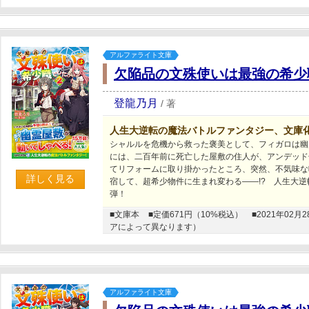
アルファライト文庫
欠陥品の文殊使いは最強の希少
登龍乃月
/
著
人生大逆転の魔法バトルファンタジー、文庫
シャルルを危機から救った褒美として、フィガロは幽
には、二百年前に死亡した屋敷の住人が、アンデッド
てリフォームに取り掛かったところ、突然、不気味な
詳しく見る
宿して、超希少物件に生まれ変わる――!? 人生大
弾！
■文庫本
■定価671円（10%税込）
■2021年0
アによって異なります）
アルファライト文庫