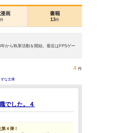
式漫画
書籍
13
件
件
3年から執筆活動を開始。最近はFPSゲー
4
件
きずな文庫
職でした。４
化第４弾！