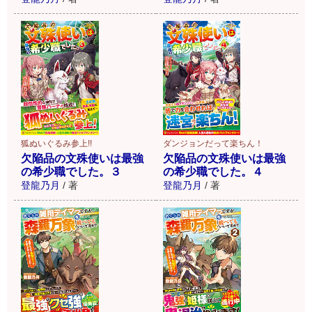
狐ぬいぐるみ参上!!
ダンジョンだって楽ちん！
欠陥品の文殊使いは最強
欠陥品の文殊使いは最強
の希少職でした。３
の希少職でした。４
登龍乃月
/
著
登龍乃月
/
著