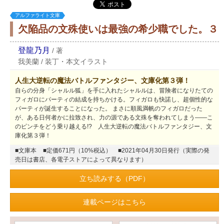
アルファライト文庫
欠陥品の文殊使いは最強の希少職でした。３
登龍乃月
/
著
我美蘭
/
装丁・本文イラスト
人生大逆転の魔法バトルファンタジー、文庫化第３弾！
自らの分身「シャルル狐」を手に入れたシャルルは、冒険者になりたての
フィガロにパーティの結成を持ちかける。フィガロも快諾し、超個性的な
パーティが誕生することになった。 まさに順風満帆のフィガロだった
が、ある日何者かに拉致され、力の源である文殊を奪われてしまう――こ
のピンチをどう乗り越える!? 人生大逆転の魔法バトルファンタジー、文
庫化第３弾！
■文庫本
■定価671円（10%税込）
■2021年04月30日発行（実際の発
売日は書店、各電子ストアによって異なります）
立ち読みする（PDF）
連載ページはこちら