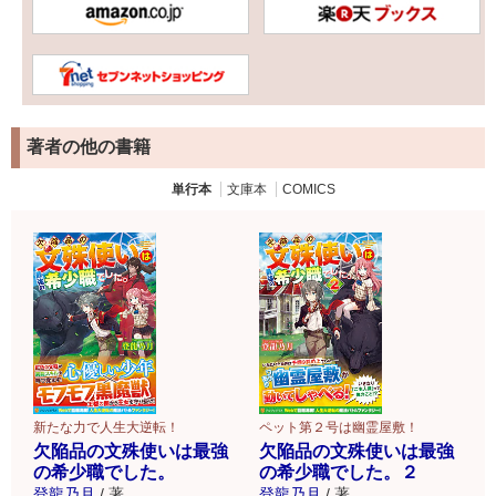
著者の他の書籍
単行本
文庫本
COMICS
新たな力で人生大逆転！
ペット第２号は幽霊屋敷！
欠陥品の文殊使いは最強
欠陥品の文殊使いは最強
の希少職でした。
の希少職でした。２
登龍乃月
/
著
登龍乃月
/
著