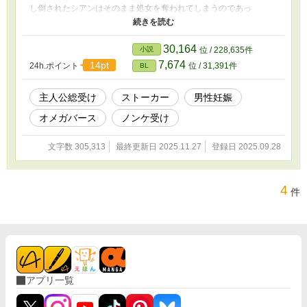
し倒されたシアンはそのまま処女を奪われてしまうのであっ
た・・・。 『最強最悪なストーカーの怪盗』 『段々様子がおかし
くなってくる助手』 『ヤリチンだが本命には手を出せない詐欺
師』 ・エロコメディ。♡喘ぎあり。 ・オメガバース ・探偵が総受
30,164
小説
位 / 228,635件
け（Ω） ・不憫受け、無理矢理が多い ・複数人プレイはありませ
7,674
14pt
24h.ポイント
位 / 31,391件
BL
ん。すべて2P
主人公総受け
ストーカー
男性妊娠
オメガバース
ノンケ受け
文字数 305,313
最終更新日 2025.11.27
登録日 2025.09.28
4
件
アプリ一覧