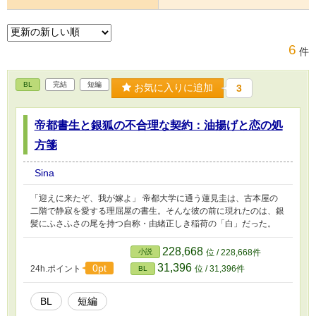
6
件
BL
完結
短編
お気に入りに追加
3
帝都書生と銀狐の不合理な契約：油揚げと恋の処
方箋
Sina
「迎えに来たぞ、我が嫁よ」 帝都大学に通う蓮見圭は、古本屋の
二階で静寂を愛する理屈屋の書生。そんな彼の前に現れたのは、銀
髪にふさふさの尾を持つ自称・由緒正しき稲荷の「白」だった。
228,668
小説
位 / 228,668件
31,396
0pt
24h.ポイント
位 / 31,396件
BL
BL
短編