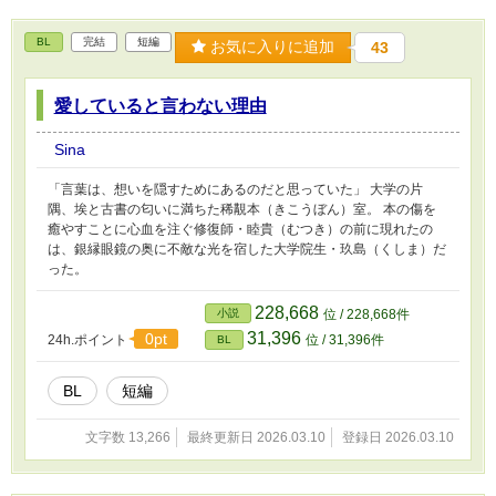
BL
完結
短編
お気に入りに追加
43
愛していると言わない理由
Sina
「言葉は、想いを隠すためにあるのだと思っていた」 大学の片
隅、埃と古書の匂いに満ちた稀覯本（きこうぼん）室。 本の傷を
癒やすことに心血を注ぐ修復師・睦貴（むつき）の前に現れたの
は、銀縁眼鏡の奥に不敵な光を宿した大学院生・玖島（くしま）だ
った。
228,668
小説
位 / 228,668件
31,396
0pt
24h.ポイント
位 / 31,396件
BL
BL
短編
文字数 13,266
最終更新日 2026.03.10
登録日 2026.03.10