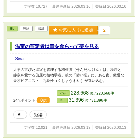
文字数 10,727
最終更新日 2026.03.16
登録日 2026.03.16
BL
完結
短編
お気に入りに追加
2
温室の剪定者は毒を食らって夢を見る
Sina
大学の古びた温室を管理する栴檀弦（せんだん げん）は、秩序と
静寂を愛する偏屈な植物学者。彼の「碧い檻」に、ある夜、傲慢な
天才ピアニスト・九条怜（くじょう れい）が迷い込む。
228,668
小説
位 / 228,668件
31,396
0pt
24h.ポイント
位 / 31,396件
BL
BL
短編
文字数 12,021
最終更新日 2026.03.13
登録日 2026.03.13