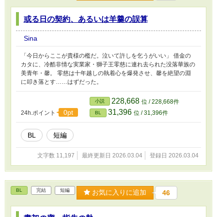
或る日の契約、あるいは羊羹の誤算
Sina
「今日からここが貴様の檻だ。泣いて許しを乞うがいい」 借金の
カタに、冷酷非情な実業家・獅子王零慈に連れ去られた没落華族の
美青年・馨。 零慈は十年越しの執着心を爆発させ、馨を絶望の淵
に叩き落とす……はずだった。
228,668
小説
位 / 228,668件
31,396
0pt
24h.ポイント
位 / 31,396件
BL
BL
短編
文字数 11,197
最終更新日 2026.03.04
登録日 2026.03.04
BL
完結
短編
お気に入りに追加
46