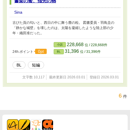
書架の蜜、指先の熱
Sina
古びた頁の匂いと、西日の中に舞う塵の粒。 図書委員・羽鳥圭の
「静かな城壁」を壊したのは、太陽を凝縮したような陸上部の少
年・織田准だった。
228,668
小説
位 / 228,668件
31,396
0pt
24h.ポイント
位 / 31,396件
BL
BL
短編
文字数 10,117
最終更新日 2026.03.01
登録日 2026.03.01
6
件