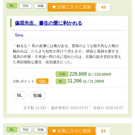
BL
完結
短編
お気に入りに追加
45
偏屈先生、書生の愛に剥かれる
Sina
「触るな！ 私の皮膚には毒がある。貴様のような能天気な人種が
触れれば、たちまち知性が溶けて消えるぞ」 静寂と孤独を愛する
孤高の作家・久米誠一郎の元に現れたのは、太陽の如き笑顔を湛え
た厚顔無恥な書生・佐伯蓮次だった。
228,668
小説
位 / 228,668件
31,396
0pt
24h.ポイント
位 / 31,396件
BL
BL
短編
文字数 13,181
最終更新日 2026.03.07
登録日 2026.03.07
BL
完結
短編
お気に入りに追加
54