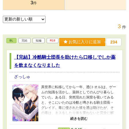
3
件
3
件
BL
完結
短編
R18
お気に入りに追加
234
【完結】冷酷騎士団長を助けたら口移しでしか薬
を飲まなくなりました
ざっしゅ
異世界に転移してから一年、透(トオル)は、ゲー
ムの知識を活かし、薬師としてのんびり暮らし
ていた。ある日、突然現れた洞窟を覗いてみる
と、そこにいたのは冷酷と噂される騎士団長・
グレイド。毒に侵された彼を透は助けたが、そ
の毒は、キスをしたり体を重ねないと完全に解
毒できないらしい。 タイトルに※印がついてい
る話はR描写が含まれています。