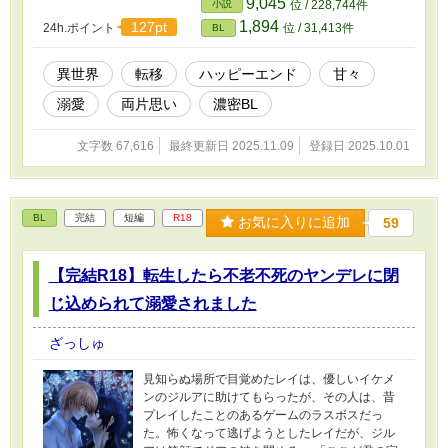
9,045
小説
位 / 228,744件
1,894
127pt
24h.ポイント
位 / 31,413件
BL
異世界
転移
ハッピーエンド
甘々
溺愛
両片思い
濃密BL
文字数 67,616
最終更新日 2025.11.09
登録日 2025.10.01
BL
完結
短編
R18
お気に入りに追加
59
【完結R18】転生したら不老不死のヤンデレに閉
じ込められて溺愛されました
ざっしゅ
見知らぬ場所で目覚めたレイは、優しいイケメ
ンのジルアに助けてもらったが、その人は、昔
プレイしたことのあるゲームのラスボスだっ
た。怖くなって逃げようとしたレイだが、ジル