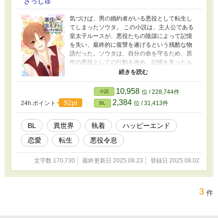
ざっしゅ
気づけば、男の婚約者がいる悪役として転生し
てしまったソウタ。 この小説は、主人公である
皇太子ルースが、悪役たちの陰謀によって記憶
を失い、最終的に復讐を遂げるという残酷な物
語だった。ソウタは、自分の命を守るため、原
作の悪役としての行動を改め、記憶を失ったル
ースを友人として大切にする。 ソウタの献身的
な行動は周囲に「ルースへの深い愛」だと噂さ
れ、ルース自身もその噂に満更でもない様子を
10,958
小説
位 / 228,744件
見せ始める。
2,384
92pt
24h.ポイント
位 / 31,413件
BL
BL
異世界
執着
ハッピーエンド
恋愛
転生
悪役令息
文字数 170,730
最終更新日 2025.08.23
登録日 2025.08.02
3
件