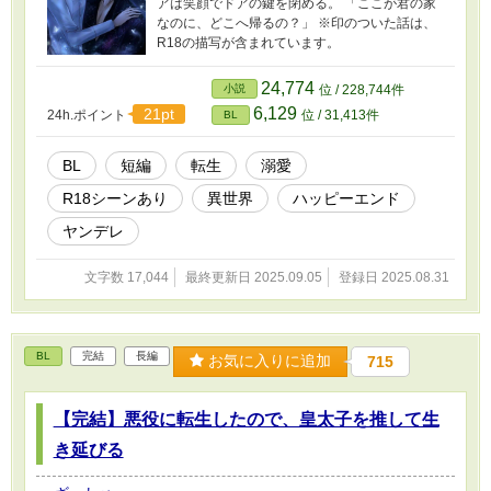
アは笑顔でドアの鍵を閉める。 「ここが君の家
なのに、どこへ帰るの？」 ※印のついた話は、
R18の描写が含まれています。
24,774
小説
位 / 228,744件
6,129
21pt
24h.ポイント
位 / 31,413件
BL
BL
短編
転生
溺愛
R18シーンあり
異世界
ハッピーエンド
ヤンデレ
文字数 17,044
最終更新日 2025.09.05
登録日 2025.08.31
BL
完結
長編
お気に入りに追加
715
【完結】悪役に転生したので、皇太子を推して生
き延びる