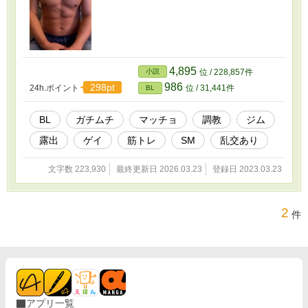
4,895
小説
位 / 228,857件
986
298pt
24h.ポイント
位 / 31,441件
BL
BL
ガチムチ
マッチョ
調教
ジム
露出
ゲイ
筋トレ
SM
乱交あり
文字数 223,930
最終更新日 2026.03.23
登録日 2023.03.23
2
件
アプリ一覧