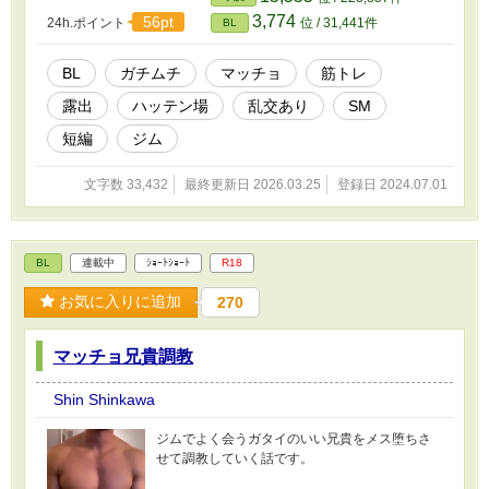
3,774
56pt
24h.ポイント
位 / 31,441件
BL
BL
ガチムチ
マッチョ
筋トレ
露出
ハッテン場
乱交あり
SM
短編
ジム
文字数 33,432
最終更新日 2026.03.25
登録日 2024.07.01
BL
連載中
ｼｮｰﾄｼｮｰﾄ
R18
お気に入りに追加
270
マッチョ兄貴調教
Shin Shinkawa
ジムでよく会うガタイのいい兄貴をメス堕ちさ
せて調教していく話です。