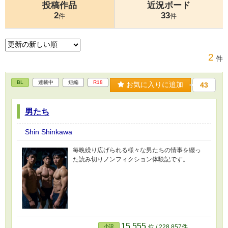
投稿作品
近況ボード
2
33
件
件
2
件
BL
連載中
短編
R18
お気に入りに追加
43
男たち
Shin Shinkawa
毎晩繰り広げられる様々な男たちの情事を綴っ
た読み切りノンフィクション体験記です。
15,555
小説
位 / 228,857件