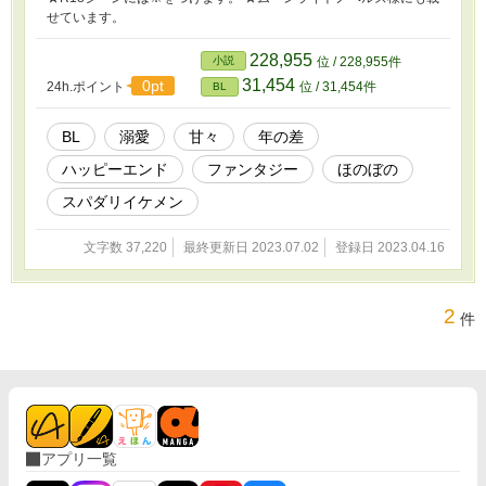
せています。
228,955
小説
位 / 228,955件
31,454
0pt
24h.ポイント
位 / 31,454件
BL
BL
溺愛
甘々
年の差
ハッピーエンド
ファンタジー
ほのぼの
スパダリイケメン
文字数 37,220
最終更新日 2023.07.02
登録日 2023.04.16
2
件
アプリ一覧