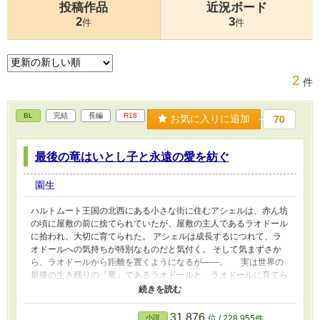
投稿作品
近況ボード
2
3
件
件
2
件
BL
完結
長編
R18
お気に入りに追加
70
最後の竜はいとし子と永遠の愛を紡ぐ
園生
ハルトムート王国の北西にある小さな街に住むアシェルは、赤ん坊
の頃に屋敷の前に捨てられていたが、屋敷の主人であるラオドール
に拾われ、大切に育てられた。 アシェルは成長するにつれて、ラ
オドールへの気持ちが特別なものだと気付く。 そして気まずさか
ら、ラオドールから距離を置くようになるが――。 実は世界の
最後の生き残りの『竜』であるラオドールと、ラオドールに育てら
れたひみつの子、アシェルの話です。 年の差、溺愛、ファンタジ
ー。糖度高めの甘々ハピエンです。全10万文字くらいです。
★R18シーンには※を付けています。
31,876
小説
位 / 228,955件