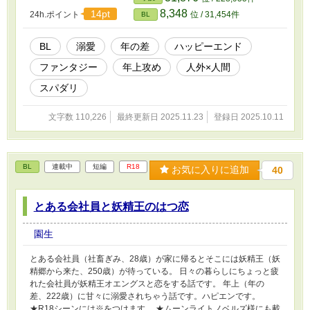
8,348
14pt
24h.ポイント
位 / 31,454件
BL
BL
溺愛
年の差
ハッピーエンド
ファンタジー
年上攻め
人外×人間
スパダリ
文字数 110,226
最終更新日 2025.11.23
登録日 2025.10.11
BL
連載中
短編
R18
お気に入りに追加
40
とある会社員と妖精王のはつ恋
園生
とある会社員（社畜ぎみ、28歳）が家に帰るとそこには妖精王（妖
精郷から来た、250歳）が待っている。 日々の暮らしにちょっと疲
れた会社員が妖精王オエングスと恋をする話です。 年上（年の
差、222歳）に甘々に溺愛されちゃう話です。ハピエンです。
★R18シーンには※をつけます。 ★ムーンライトノベルズ様にも載