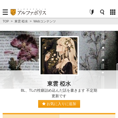
TOP
>
東雲 椏水
>
Webコンテンツ
東雲 椏水
BL、TLの性癖詰め込んだ話を書きます 不定期
更新です
お気に入りに追加