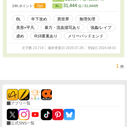
謝罪したいと思うが、虐めが発覚した直後ヴォ
31,444
0pt
24h.ポイント
位 / 31,444件
BL
ルガー派を抜けた彼が何処にいるのか分から
ず、その願いは8年経った今も叶わずいる。 そん
な中、三大門派の均衡が崩れる大事件が起こり
BL
年下攻め
異世界
無理矢理
中立を保ってきたヴォルガー派も今回ばかりは
美形×平凡
暴力・流血描写あり
強姦/レイプ
と三大門派の1つ、イーシュ派の傘下に入ること
を決める。 申し出の翌日にイーシュ派宗主と会
虐め
R18要素あり
メリーバッドエンド
合できることになり、期待をふくらませる師匠
とカイルであったが、なんと会合にやってきた
文字数 23,719
最終更新日 2025.07.28
登録日 2024.08.01
イーシュ派宗主はかつてヴォルガー派の門弟で
あったシアンだった。 ●元いじめられっ子 美形
攻め (17歳) ✕元いじめっ子 平凡受け (20歳) ⚠無
理矢理、暴力表現を含みますので、地雷回避の
1
件
ため必ずタグ確認をよろしくお願いします。 ⚠
恥ずかしながら本作の世界観に合う詳しい用語
を知らず、間違った表現も多いと思いますがそ
こは目瞑っていただけると有り難いです。 ⚠R-
18描写のある話には、※を付けます。
アプリ一覧
公式SNS一覧