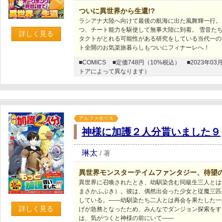
ついに異世界から生還!?
ラシアナ大陸へ向けて最後の航海に出た風舞輝一行。
つ、チート能力を駆使して無事大陸に到着。 雪音た
詳しく見る
タクトがとれる可能性がある研究をしている当代一の
ト全開のお気楽旅暮らしもついにフィナーレへ！
■COMICS
■定価748円（10%税込）
■2023年
トアによって異なります）
アルファポリス
神様に加護２人分貰いました９
琳太
/
著
異世界モンスターテイムファンタジー、待望
異世界に召喚されたとき、幼馴染含む同級生三人とは
まさかふぶき）。彼は、偶然出会った少女と従魔三匹
している。――幼馴染たち二人とは再会を果たした一
詳しく見る
げが急務となったため、みんなでダンジョン探索をす
は、気がつくと神様の前にいて――