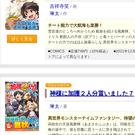
吉祥寺笑
/
画
琳太
/
作
チート能力で大航海も楽勝！
雪音達のところへ向かうため 船旅を続ける風舞輝。
トリス 豹獣人の子供（訳アリ）と着々とパーティの人
詳しく見る
チートの力でのほほん旅暮らしな 異世界モンスター
■COMICS
■定価748円（10%税込）
■2021年
トアによって異なります）
アルファポリス
神様に加護２人分貰いました７
琳太
/
著
異世界モンスターテイムファンタジー、待望
高校生の天坂風舞輝（あまさかふぶき）は、同級生三
喚の途中で、彼を邪魔に思う一人に突き飛ばされて、