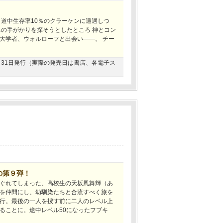
 道中生存率10％のクラーケンに遭遇しつ
ちの手がかりを探そうとしたところ 神とコン
大学者、ウォルローフと出会い――。 チー
03月31日発行（実際の発売日は書店、各電子ス
の第９弾！
ぐれてしまった、高校生の天坂風舞輝（あ
を仲間にし、幼馴染たちと合流すべく旅を
行。最後の一人を捜す前に二人のレベル上
ることに。途中レベル50になったフブキ