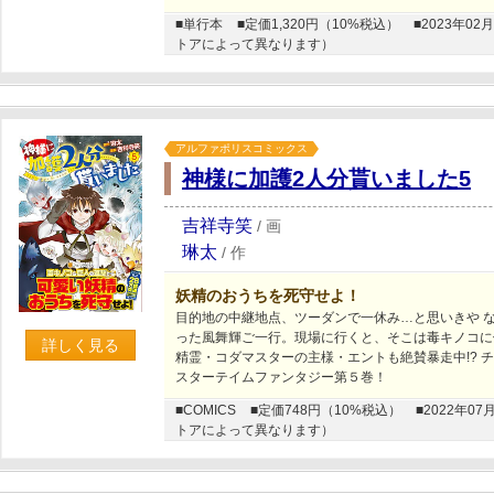
■単行本
■定価1,320円（10%税込）
■2023年
トアによって異なります）
アルファポリスコミックス
神様に加護2人分貰いました5
吉祥寺笑
/
画
琳太
/
作
妖精のおうちを死守せよ！
目的地の中継地点、ツーダンで一休み…と思いきや 
った風舞輝ご一行。現場に行くと、そこは毒キノコに
詳しく見る
精霊・コダマスターの主様・エントも絶賛暴走中!? 
スターテイムファンタジー第５巻！
■COMICS
■定価748円（10%税込）
■2022年
トアによって異なります）