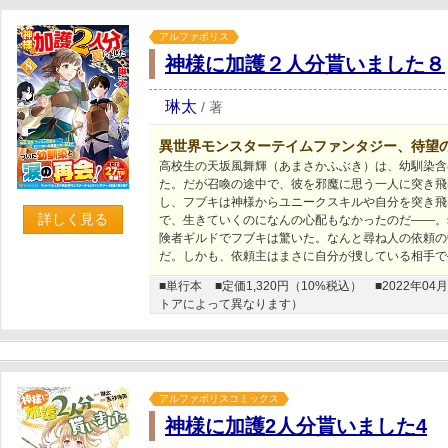
アルファポリス
神様に加護２人分貰いました８
琳太
/
著
異世界モンスターテイムファンタジー、待望
高校生の天坂風舞輝（あまさかふぶき）は、幼馴染含
た。だが召喚の途中で、彼を邪魔に思う一人に突き飛
し、フブキは神様からユニークスキルや自分を突き飛
詳しく見る
で、生きていくのになんの心配もなかったのだ――。
険者ギルドでフブキは驚いた。なんと尋ね人の依頼の
だ。しかも、依頼主はまさに自分が捜している相手で
■単行本
■定価1,320円（10%税込）
■2022年
トアによって異なります）
アルファポリスコミックス
神様に加護2人分貰いました4