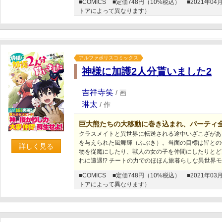
■COMICS
■定価748円（10%税込）
■2021年
トアによって異なります）
アルファポリスコミックス
神様に加護2人分貰いました2
吉祥寺笑
/
画
琳太
/
作
巨大熊たちの大移動に巻き込まれ、パーティ
クラスメイトと異世界に転送される途中いざこざがあ
を与えられた風舞輝（ふぶき）。当面の目標は皆との
詳しく見る
物を従魔にしたり、獣人の女の子を仲間にしたりとど
れに遭遇!? チートの力でのほほん旅暮らしな異世界
■COMICS
■定価748円（10%税込）
■2021年
トアによって異なります）