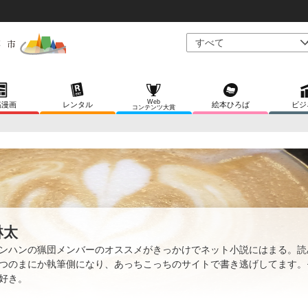
Web
稿漫画
レンタル
絵本ひろば
ビジ
コンテンツ大賞
琳太
ンハンの猟団メンバーのオススメがきっかけでネット小説にはまる。読
つのまにか執筆側になり、あっちこっちのサイトで書き逃げしてます。
好き。