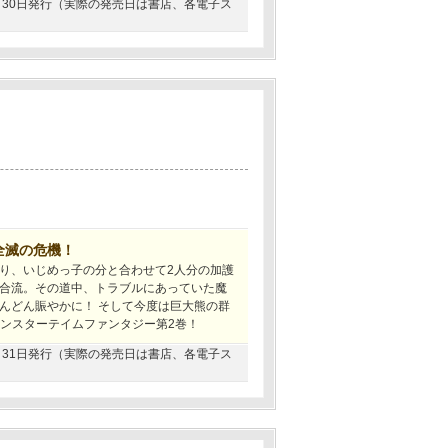
04月30日発行（実際の発売日は書店、各電子ス
全滅の危機！
り、いじめっ子の分と合わせて2人分の加護
合流。その道中、トラブルにあっていた魔
んどん賑やかに！ そして今度は巨大熊の群
モンスターテイムファンタジー第2巻！
03月31日発行（実際の発売日は書店、各電子ス