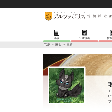
小説
公式漫画
投
TOP
>
琳太
>
書籍
モ
い
フ