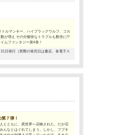
 リトルマンキー、ハイブラックウルフ、コカ
数が増え その分愉快なトラブルも数倍に!?
テイムファンタジー第4巻！
12月31日発行（実際の発売日は書店、各電子ス
の第７弾！
人とともに、異世界へ召喚された。だが召
みんなとはぐれてしまう。しかし、フブキ