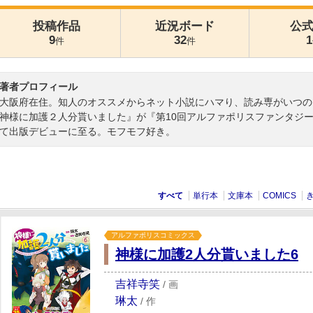
投稿作品
近況ボード
公
9
32
1
件
件
著者プロフィール
大阪府在住。知人のオススメからネット小説にハマり、読み専がいつのま
神様に加護２人分貰いました』が『第10回アルファポリスファンタジ
て出版デビューに至る。モフモフ好き。
すべて
単行本
文庫本
COMICS
アルファポリスコミックス
神様に加護2人分貰いました6
吉祥寺笑
/
画
琳太
/
作