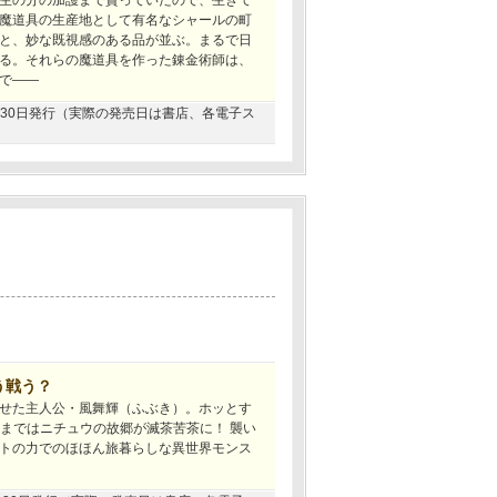
生の分の加護まで貰っていたので、生きて
魔道具の生産地として有名なシャールの町
と、妙な既視感のある品が並ぶ。まるで日
る。それらの魔道具を作った錬金術師は、
で――
04月30日発行（実際の発売日は書店、各電子ス
う戦う？
せた主人公・風舞輝（ふぶき）。ホッとす
ままではニチュウの故郷が滅茶苦茶に！ 襲い
ートの力でのほほん旅暮らしな異世界モンス