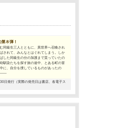
の第８弾！
む同級生三人とともに、異世界へ召喚され
ばされて、みんなとはぐれてしまう。しか
ばした同級生の分の加護まで貰っていたの
幼馴染たちを探す旅の途中、とある町の冒
中に、自分を捜しているものがあったの
――
04月30日発行（実際の発売日は書店、各電子ス