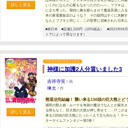
は神様からユニークスキルや自分を突き飛ばした同級
詳しく見る
いくのになんの心配もなかったのだ――。フブキは、
に立ち寄った。期待に胸を膨らませて魔道具屋に入る
本の家電量販店のような？ その疑問はすぐに氷解す
なんとフブキと同じく、この世界に召喚された日本人
■単行本
■定価1,320円（10%税込）
■2021年
トアによって異なります）
アルファポリスコミックス
神様に加護2人分貰いました3
吉祥寺笑
/
画
琳太
/
作
熊退治完結編！ 襲い来る130頭の巨大熊とど
瀕死の獣人娘・ルーナを奇跡の魔法でなんとか蘇生さ
る間もなく、巨大熊の大群が押し寄せて……!? この
詳しく見る
来る130頭の巨大熊にたった一人で立ち向かえ！ チ
ターテイムファンタジー第3巻！