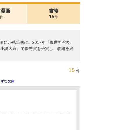
式漫画
書籍
15
件
件
にか執筆側に。2017年『異世界召喚、
ー小説大賞』で優秀賞を受賞し、改題を経
15
件
きずな文庫