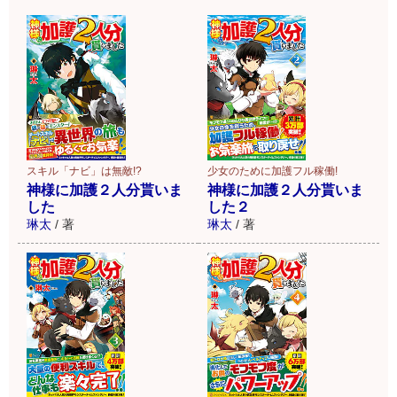
スキル「ナビ」は無敵!?
少女のために加護フル稼働!
神様に加護２人分貰いま
神様に加護２人分貰いま
した
した２
琳太
/
著
琳太
/
著