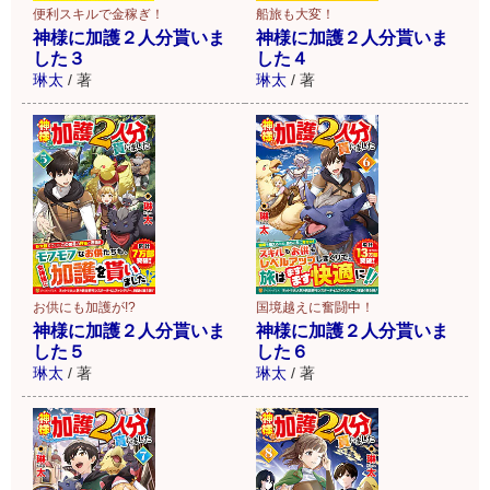
船旅も大変！
便利スキルで金稼ぎ！
神様に加護２人分貰いま
神様に加護２人分貰いま
した４
した３
琳太
/
著
琳太
/
著
お供にも加護が!?
国境越えに奮闘中！
神様に加護２人分貰いま
神様に加護２人分貰いま
した５
した６
琳太
/
著
琳太
/
著