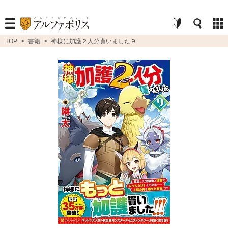
TOP
>
書籍
>
神様に加護２人分貰いました９