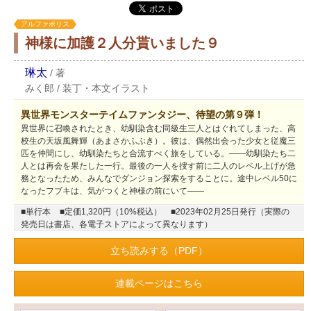
アルファポリス
神様に加護２人分貰いました９
琳太
/
著
みく郎
/
装丁・本文イラスト
異世界モンスターテイムファンタジー、待望の第９弾！
異世界に召喚されたとき、幼馴染含む同級生三人とはぐれてしまった、高
校生の天坂風舞輝（あまさかふぶき）。彼は、偶然出会った少女と従魔三
匹を仲間にし、幼馴染たちと合流すべく旅をしている。――幼馴染たち二
人とは再会を果たした一行。最後の一人を捜す前に二人のレベル上げが急
務となったため、みんなでダンジョン探索をすることに。途中レベル50に
なったフブキは、気がつくと神様の前にいて――
■単行本
■定価1,320円（10%税込）
■2023年02月25日発行（実際の
発売日は書店、各電子ストアによって異なります）
立ち読みする（PDF）
連載ページはこちら