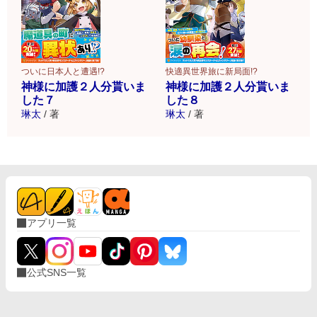
ついに日本人と遭遇!?
快適異世界旅に新局面!?
神様に加護２人分貰いま
神様に加護２人分貰いま
した７
した８
琳太
/
著
琳太
/
著
アプリ一覧
公式SNS一覧