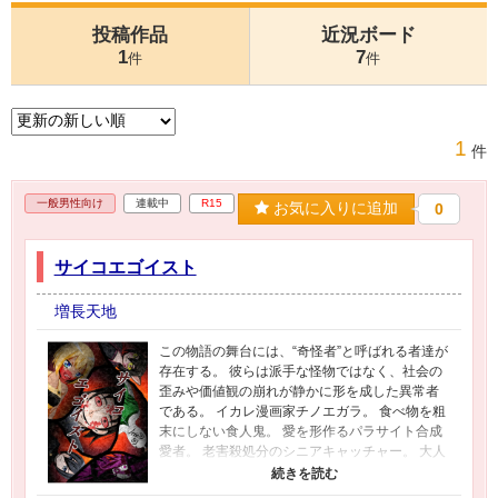
投稿作品
近況ボード
1
7
件
件
1
件
一般男性向け
連載中
R15
お気に入りに追加
0
サイコエゴイスト
増長天地
この物語の舞台には、“奇怪者”と呼ばれる者達が
存在する。 彼らは派手な怪物ではなく、社会の
歪みや価値観の崩れが静かに形を成した異常者
である。 イカレ漫画家チノエガラ。 食べ物を粗
末にしない食人鬼。 愛を形作るパラサイト合成
愛者。 老害殺処分のシニアキャッチャー。 大人
を選別する優等生。 中華の厄災になった黒猫。
異世界の幻覚を見せる誇大妄想狂。 彼らは大げ