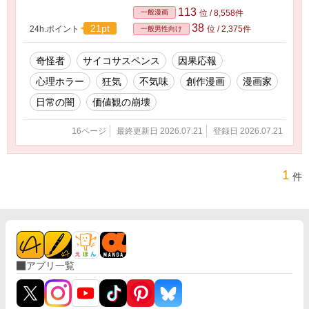
さな怪異ではなく、現実の延長線上にいる“静か
113
一般漫画
位 / 8,558件
な異常”として世界に影を落とす。 『サイコエゴ
38
21pt
24h.ポイント
位 / 2,375件
一般男性向け
イスト』は、奇怪者たちが日常へ干渉し、裏切
りと報いが連鎖していく因果応報の物語。 第一
話では、編集者失踪の噂をきっかけに、主人公
奇怪者
サイコサスペンス
因果応報
の周囲で小さな違和感が積み重なり、やがて形
心理ホラー
狂気
不気味
創作漫画
漫画家
を成していく。 笑顔の奥に潜む狂気。 血走った
眼が語る本音。 「面白ければ何でもいい」とい
日常の闇
価値観の崩壊
う危うい価値観。 派手な恐怖ではなく、淡々と
滲む不気味さを描く創作系サイコサスペンス。
16ページ
最終更新日 2026.07.21
登録日 2026.07.21
静かに狂気が広がる世界の扉がここから開く。
1
件
アプリ一覧