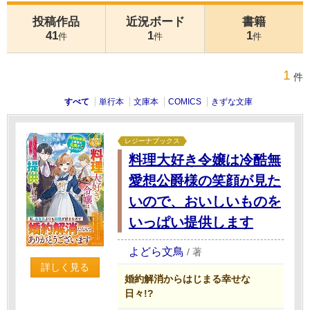
投稿作品
近況ボード
書籍
41
1
1
件
件
件
1
件
すべて
単行本
文庫本
COMICS
きずな文庫
レジーナブックス
料理大好き令嬢は冷酷無
愛想公爵様の笑顔が見た
いので、おいしいものを
いっぱい提供します
よどら文鳥
/
著
詳しく見る
婚約解消からはじまる幸せな
日々!?