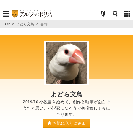
TOP
>
よどら文鳥
>
書籍
よどら文鳥
2019/10 小説書き始めて、創作と執筆が面白そ
うだと思い、小説家になろうで初投稿して今に
至ります。
お気に入りに追加