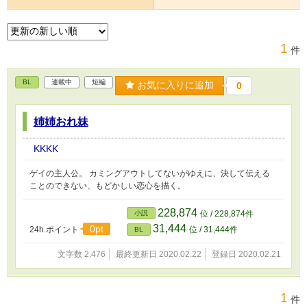
1
件
BL
連載中
短編
お気に入りに追加
0
姉姉おれ妹
KKKK
ゲイの主人公。 カミングアウトしてないがゆえに、決して伝える
ことのできない、もどかしい恋心を描く。
228,874
小説
位 / 228,874件
31,444
0pt
24h.ポイント
位 / 31,444件
BL
文字数 2,476
最終更新日 2020.02.22
登録日 2020.02.21
1
件