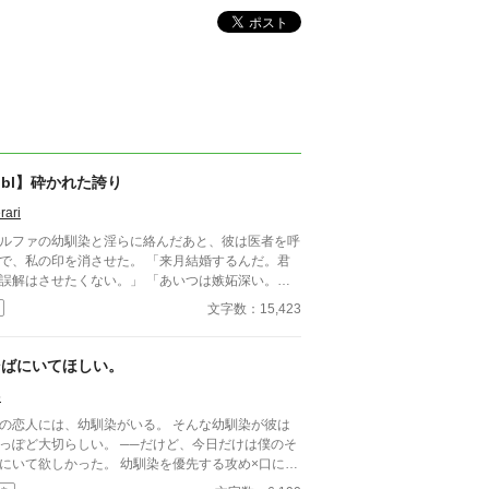
bl】砕かれた誇り
rari
ルファの幼馴染と淫らに絡んだあと、彼は医者を呼
で、私の印を消させた。 「来月結婚するんだ。君
誤解はさせたくない。」 「あいつは嫉妬深い。泣
せるわけにはいかない。」 「君ももう年頃の残り
文字数：15,423
のオメガだろ？ 俺の印をつけたまま、他のアルフ
とお見合いするなんてありえない。」 彼は冷た
、けれどどこか薄情な笑みを浮かべながら、一枚の
そばにいてほしい。
切手を私に投げ渡す。 「長い間、俺に従ってきた
5
だから、君を傷つけたりはしない。」 「結婚の日
は招待状を送る。必ず来て、席につけよ。」 --- い
の恋人には、幼馴染がいる。 そんな幼馴染が彼は
つかのコメントを拝見し、大変申し訳なく思ってお
っぽど大切らしい。 ──だけど、今日だけは僕のそ
ます。 私は現在日本語を勉強しており、この文章
いて欲しかった。 幼馴染を優先する攻め×口に出
AI作品ではありませんが、 一部に翻訳ソフトを使
せない受け 安心してください、ハピエンです。