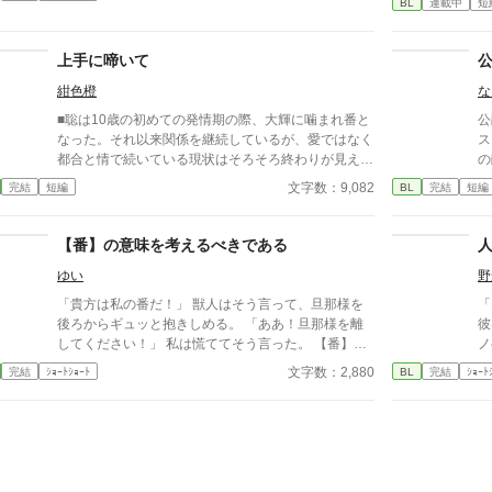
BL
連載中
短
用
か
た
上手に啼いて
紺色橙
な
■聡は10歳の初めての発情期の際、大輝に噛まれ番と
公
なった。それ以来関係を継続しているが、愛ではなく
ス
都合と情で続いている現状はそろそろ終わりが見えて
の
いた。 ■注意*独自オメガバース設定。■『それは愛か
だ。 学園にいる間は多
文字数：9,082
完結
短編
BL
完結
短編
本能か』と同じ世界設定です。関係は一切なし。
う
に受け
と
【番】の意味を考えるべきである
さ
ゆい
野
彼等
者
「貴方は私の番だ！」 獣人はそう言って、旦那様を
「
ン
後ろからギュッと抱きしめる。 「ああ！旦那様を離
彼は
を
してください！」 私は慌ててそう言った。 【番】が
ノ
ロッ
テーマですが、オメガバースの話ではありません。
文字数：2,880
完結
ｼｮｰﾄｼｮｰﾄ
BL
完結
ｼｮｰﾄ
こ
男女いる世界です。獣人が出てきます。同性婚も認め
業
られています。 思いつきで書いておりますので、読
無
みにくい部分があるかもしれません。 楽しんでいた
り
だけたら、幸いです。
や
ト