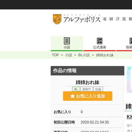
小説
公式漫画
投
TOP
>
小説
>
BL小説
>
姉姉おれ妹
作品の情報
姉姉おれ妹
BL
連載中
短編
お気に入り追加
姉
お気に入り
0
K
初回公開日時
2020.02.21 04:35
ゲ
カ