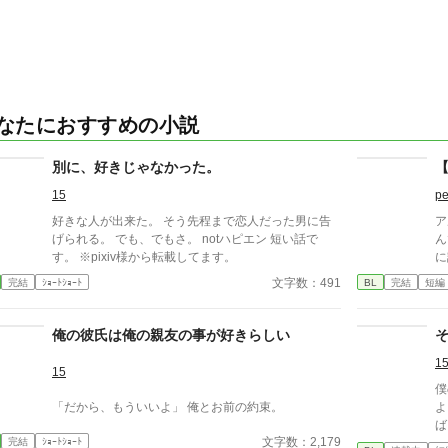
なたにおすすめの小説
別に、好きじゃなかった。
【
15
pe
好きな人が出来た。 そう先程まで恋人だった男に告
ア
げられる。 でも、でもさ。 notハピエン 短い話で
ん
す。 ※pixiv様から転載してます。
に
か
文字数：491
完結
ｼｮｰﾄｼｮｰﾄ
BL
完結
短編
物
ァ
く
俺の彼氏は俺の親友の事が好きらしい
小
1
ん
15
に
僕
く
「だから、もういいよ」 俺とお前の約束。
よ
り
ばに
は
文字数：2,179
完結
ｼｮｰﾄｼｮｰﾄ