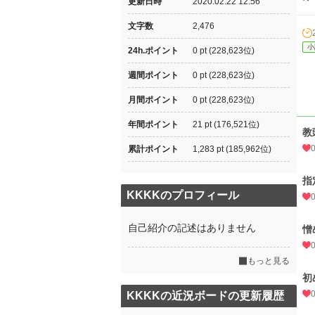
更新日時
2020.02.22 12:56
文字数
2,476
小
24h.ポイント
0 pt (228,623位)
週間ポイント
0 pt (228,623位)
月間ポイント
0 pt (228,623位)
年間ポイント
21 pt (176,521位)
教
累計ポイント
1,283 pt (185,962位)
指
KKKKのプロフィール
自己紹介の記述はありません
憎
もっと見る
初
KKKKの近況ボードの更新履歴