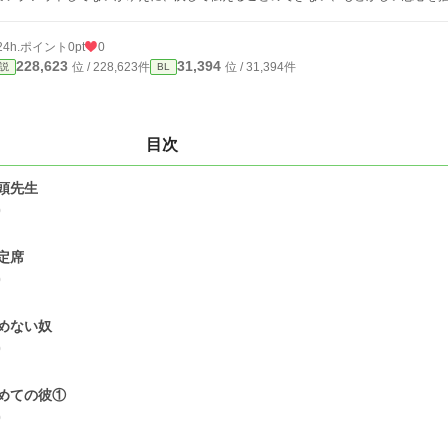
24h.ポイント
0pt
0
228,623
31,394
位 / 228,623件
位 / 31,394件
説
BL
目次
頭先生
0
定席
0
めない奴
0
めての彼①
0