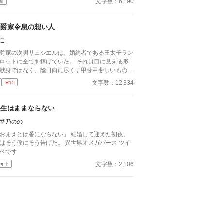
文字数：6,190
編
しています。 もし読んでくださる中で日本語のお
しな点をご指摘いただけましたら、 本当にありが
く思います。
公爵家令息の想い人
こ
爵家の次男リュシエルは、婚約者である王太子ラン
ロットに全てを捧げていた。 それは目に見える形
献身ではなく、陰日向に尽くす甲斐甲斐しいもの
くの者と交流を図りたいと言
文字数：12,334
R15
ランスロットの申し出でさえも、リュシエルは素直
入れた。 ランスロットは側近候補の宰相令息
騎士家系の令息、そして平民から伯爵家に養子縁組
人生はままならない
れたリオルに囲まれ、学園生活を満喫している。
埜乃のの
はいつも一緒だ。 笑いに溢れ、仲睦まじく、他
が入り込める隙間はない。 リュシエルは何度もラ
おまえとは番にならない」 結婚して迎えた初夜。
スロットに苦言を呈した。 もっと多くの者と交流
そう僕にそう告げた。 異世界オメガバース ツイ
持つべきだと。初めにそう告げてきたのは、ランス
ベです
トではないかと。 だが、その苦言が彼等に届く
文字数：2,106
ｼｮｰﾄ
とのないまま、時は流れ卒園を迎える。 学園の卒
と共に、リュシエルは本格的に王宮へと入り、間も
く婚姻がなされる予定だった。 卒業の式典が終わ
、学生たちが初めて迎える公式な社交の場、卒業生
その親族達が集う中、リュシエルは誰にもエスコー
されることなく、一人ポツンと彼等と対峙してい