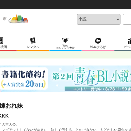
Web
稿漫画
レンタル
絵本ひろば
ビジ
コンテンツ大賞
姉おれ妹
KKK
イの主人公。
ミングアウトしてないがゆえに、決して伝えることのできない、もどかしい恋心を