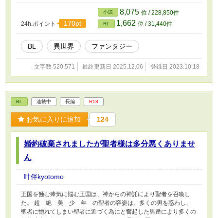
頑張ります。 ※男性同士の結婚が普通にあります。 ※男性の妊娠
出産も普通にあります。 誤字や名前が違うぞ？とお気づきになら
8,075
小説
位 / 228,850件
れたら、ぜひ教えてください！
1,662
170pt
24h.ポイント
位 / 31,440件
BL
BL
異世界
ファンタジー
文字数 520,571
最終更新日 2025.12.06
登録日 2023.10.18
BL
連載中
長編
R18
お気に入りに追加
124
婚約破棄されましたが聖者様は多分悪くありませ
ん
叶伴kyotomo
王国を蝕む瘴気に悩む王国は、神からの神託により聖者を召喚し
た。 超 絶 美 少 年 の聖者の容姿は、多くの男を惑わし、
聖者に惚れてしまい聖者に近づく為にと奮起した男達により多くの