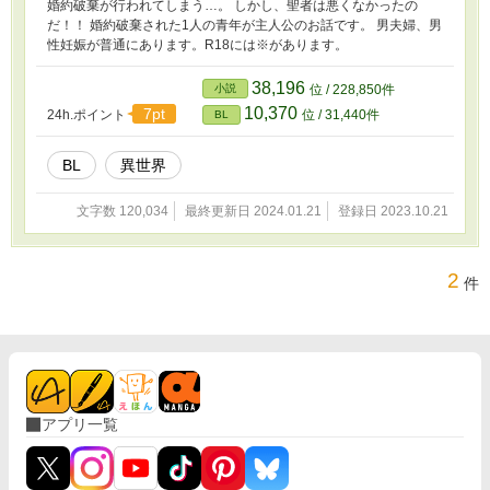
婚約破棄が行われてしまう…。 しかし、聖者は悪くなかったの
だ！！ 婚約破棄された1人の青年が主人公のお話です。 男夫婦、男
性妊娠が普通にあります。R18には※があります。
38,196
小説
位 / 228,850件
10,370
7pt
24h.ポイント
位 / 31,440件
BL
BL
異世界
文字数 120,034
最終更新日 2024.01.21
登録日 2023.10.21
2
件
アプリ一覧