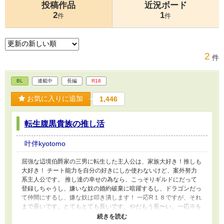
投稿作品
近況ボード
2
1
件
件
2
件
BL
連載中
長編
R18
お気に入りに追加
1,446
転生腹黒貴族の推し活
叶伴kyotomo
屈強な辺境伯爵家の三男に転生した主人公は、家族大好き！推しも
大好き！ チート能力を自分の好きにしか使わないけど、案外努力
系主人公です。 推し達の幸せの為なら、こっそりギルドにだって
登録しちゃうし、嫌いな奴の婚約破棄に暗躍するし、ドラゴンだっ
て仲間にするし、嫌な奴は叩き潰します！ 一応R１８ですが、それ
まで長いです。とてもとても長いです。やだもう長〜い。一応※を
付けておきます。 そこからはどこそこ※になります。 エロは十分