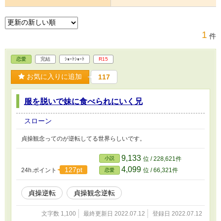
1
件
恋愛
完結
ｼｮｰﾄｼｮｰﾄ
R15
お気に入りに追加
117
服を脱いで妹に食べられにいく兄
スローン
貞操観念ってのが逆転してる世界らしいです。
9,133
小説
位 / 228,621件
4,099
127pt
24h.ポイント
位 / 66,321件
恋愛
貞操逆転
貞操観念逆転
文字数 1,100
最終更新日 2022.07.12
登録日 2022.07.12