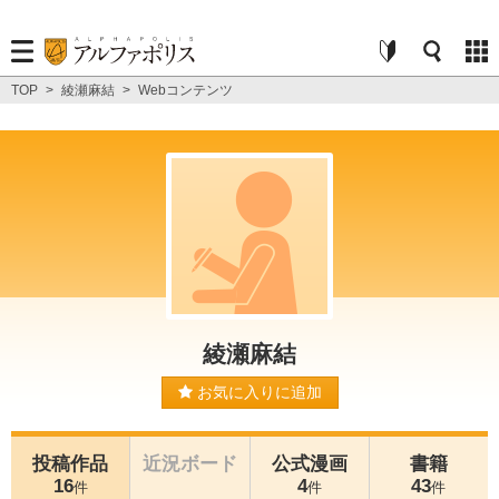
TOP
>
綾瀬麻結
>
Webコンテンツ
綾瀬麻結
お気に入りに追加
投稿作品
近況ボード
公式漫画
書籍
16
4
43
件
件
件