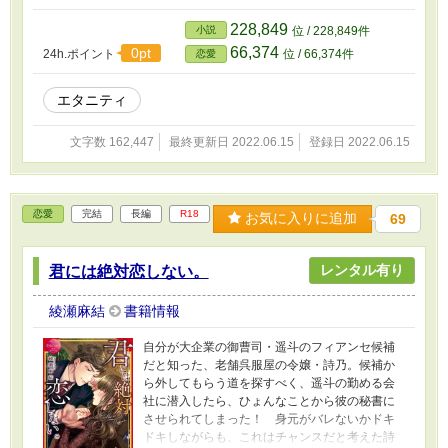
役で、“抱かれたい男一位”の異名を持つ大嶌煌人
であることに気がつく。社内では優しく紳士的
228,849
小説
位 / 228,849件
な彼の本性を知った璃歌は、面倒事の気配を感
66,374
0pt
24h.ポイント
位 / 66,374件
恋愛
じて、彼に関わらないことを決意。ところがそ
んな璃歌に煌人は興味を持ったらしく、ぐいぐ
いと近づいてきて……
エタニティ
文字数 162,447
最終更新日 2022.06.15
登録日 2022.06.15
恋愛
完結
長編
R18
お気に入りに追加
69
レンタル有り
君には絶対恋しない。
綾瀬麻結
書籍情報
自分が大企業の御曹司・遥斗のフィアンセ候補
だと知った、老舗呉服屋の令嬢・詩乃。候補か
ら外してもらう道を探すべく、遥斗の勤める会
社に潜入したら、ひょんなことから彼の秘書に
させられてしまった！ 身元がバレないかドキ
ドキしながらも、これはチャンスだと考えた詩