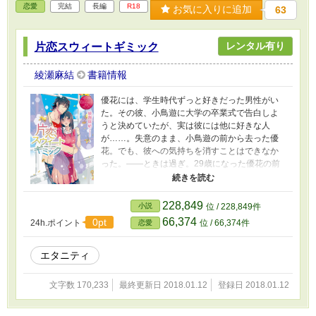
恋愛
完結
長編
R18
お気に入りに追加
63
レンタル有り
片恋スウィートギミック
綾瀬麻結
書籍情報
優花には、学生時代ずっと好きだった男性がい
た。その彼、小鳥遊に大学の卒業式で告白しよ
うと決めていたが、実は彼には他に好きな人
が……。失意のまま、小鳥遊の前から去った優
花。でも、彼への気持ちを消すことはできなか
った。――ときは過ぎ。29歳になった優花の前
に、突然小鳥遊が！ 再会した彼に迫られ、優
花は小鳥遊と大人の関係を結ぶことを決める。
躰だけでも、彼と繋がれるなら……と考えたの
228,849
小説
位 / 228,849件
だ。そんな優花を、小鳥遊は容赦なく乱して
66,374
0pt
24h.ポイント
位 / 66,374件
恋愛
――。超濃厚！ すれ違い、ラブストーリー。
エタニティ
文字数 170,233
最終更新日 2018.01.12
登録日 2018.01.12