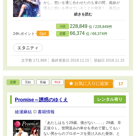
かし、想いを通じ合わせたのも束の間、義妹が
理人に想いを寄せていることが発覚！ 義兄は
妹のために、美月に理人と別れるよう命じる。
断れば、理人の仕事をすべて潰すという脅迫と
ともに……。泣く泣く理人に別れを告げ、海外
228,849
小説
位 / 228,849件
へと旅立つ美月。それから二年半。日本に帰っ
66,374
0pt
24h.ポイント
位 / 66,374件
恋愛
てきた美月は、知人に紹介された会社に就職。
そこにはなんと理人の姿が！ 彼は二度と彼女
を離さないと言い、美月に熱い執着を向けてき
エタニティ
て……
文字数 171,989
最終更新日 2018.11.15
登録日 2018.11.15
恋愛
完結
長編
R18
お気に入りに追加
17
レンタル有り
Promise～誘惑のゆくえ
綾瀬麻結
書籍情報
「あたしはもう29歳、後がない……」29歳、非
正規ＯＬ。世間並みの幸せを求めて愛してもい
ない男からのプロポーズを受け入れた亜弥。と