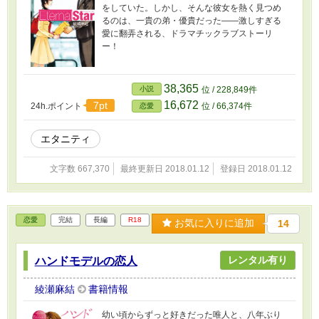
をしていた。しかし、そんな彼女を熱く見つめ
るのは、一貴の弟・優貴だった――激しすぎる
愛に翻弄される、ドラマチックラブストーリ
ー！
38,365
小説
位 / 228,849件
16,672
7pt
24h.ポイント
位 / 66,374件
恋愛
エタニティ
文字数 667,370
最終更新日 2018.01.12
登録日 2018.01.12
恋愛
完結
長編
R18
お気に入りに追加
14
レンタル有り
ハンドモデルの恋人
綾瀬麻結
書籍情報
幼い頃からずっと好きだった唯人と、八年ぶり