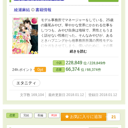
綾瀬麻結
書籍情報
モデル事務所でマネージャーをしている、25歳
の藤尾みやび。華やかな世界にかかわる仕事を
しつつも、みやび自身は地味で、男性ともうま
く話せない性格だった。そんなみやびが、ある
ときハプニングから他事務所所属の男性モデル
にケガをさせてしまう。償いのために、その事
務所社長の大賀見に「なんでもします」と申し
出たところ、彼はみやびに自分の「恋人役」を
演じるよう迫ってきて……。純情うさぎが、オ
228,849
小説
位 / 228,849件
オカミの罠に飛び込んだ!? 捕食系（!?）ラブス
66,374
0pt
24h.ポイント
位 / 66,374件
恋愛
トーリー！
エタニティ
文字数 169,104
最終更新日 2018.01.12
登録日 2018.01.12
恋愛
完結
長編
R18
お気に入りに追加
21