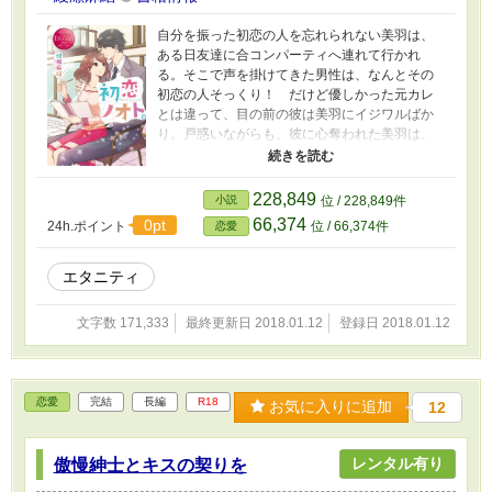
自分を振った初恋の人を忘れられない美羽は、
ある日友達に合コンパーティへ連れて行かれ
る。そこで声を掛けてきた男性は、なんとその
初恋の人そっくり！ だけど優しかった元カレ
とは違って、目の前の彼は美羽にイジワルばか
り。戸惑いながらも、彼に心奪われた美羽は、
誘われるまま一夜を共にする。それっきりかと
思ったけれど、思わぬ場所で再会することにな
って……。 こんなに似ているのに、彼は本当に
228,849
小説
位 / 228,849件
初恋の人じゃないの――？ 二度目の恋(？)に胸
66,374
0pt
24h.ポイント
位 / 66,374件
恋愛
ときめかせるＯＬの情熱ラブストーリー！
エタニティ
文字数 171,333
最終更新日 2018.01.12
登録日 2018.01.12
恋愛
完結
長編
R18
お気に入りに追加
12
レンタル有り
傲慢紳士とキスの契りを