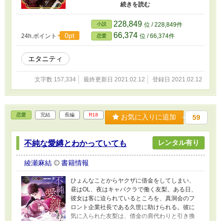
乃は、遥斗が他の候補と結ばれるよう画策する
ことを決める。そうして彼女たちへの好感度が
上がるよう動くものの、彼は詩乃のほうが気に
228,849
小説
位 / 228,849件
なるらしく、すべてを暴こうと迫ってきて
66,374
0pt
24h.ポイント
位 / 66,374件
恋愛
――。どうしても彼と結婚したくない令嬢と、
どうしても彼女を逃したくない御曹司の駆け引
きラブ！
エタニティ
文字数 157,334
最終更新日 2021.02.12
登録日 2021.02.12
恋愛
完結
長編
R18
お気に入りに追加
59
レンタル有り
不純な愛縛とわかっていても
綾瀬麻結
書籍情報
ひょんなことからヤクザに借金をしてしまい、
昼はOL、夜はキャバクラで働く友梨。ある日、
彼女は客に迫られているところを、真洞会のフ
ロント企業社長である久世に助けられる。彼に
気に入られた友梨は、借金の肩代わりと引き換