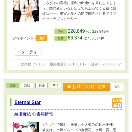
ころがその直後に運命の出逢いを果たしてしま
う。婚約者がいると伝えても迫ってくる彼に亜
弥は――。現実と愛との間で翻弄されるドラマ
チックラブストーリー。
228,849
小説
位 / 228,849件
66,374
0pt
24h.ポイント
位 / 66,374件
恋愛
エタニティ
文字数 156,622
最終更新日 2018.01.12
登録日 2018.01.12
恋愛
完結
長編
R18
お気に入りに追加
68
Eternal Star
綾瀬麻結
書籍情報
ガリガリで貧乳、器量も十人並みの鈴木千佳。
彼女は、水嶋グループの御曹司、水嶋一貴に恋