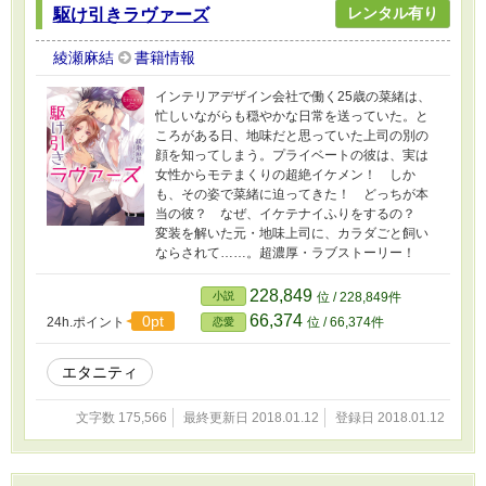
レンタル有り
駆け引きラヴァーズ
綾瀬麻結
書籍情報
インテリアデザイン会社で働く25歳の菜緒は、
忙しいながらも穏やかな日常を送っていた。と
ころがある日、地味だと思っていた上司の別の
顔を知ってしまう。プライベートの彼は、実は
女性からモテまくりの超絶イケメン！ しか
も、その姿で菜緒に迫ってきた！ どっちが本
当の彼？ なぜ、イケテナイふりをするの？
変装を解いた元・地味上司に、カラダごと飼い
ならされて……。超濃厚・ラブストーリー！
228,849
小説
位 / 228,849件
66,374
0pt
24h.ポイント
位 / 66,374件
恋愛
エタニティ
文字数 175,566
最終更新日 2018.01.12
登録日 2018.01.12