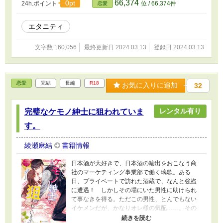
66,374
0pt
24h.ポイント
位 / 66,374件
恋愛
ぎず、想像以上に快適！ このまま穏やかに暮
らしていければと思っていたら、突然玖生に夫
婦の夜の営みを求められて……!?
エタニティ
文字数 160,056
最終更新日 2024.03.13
登録日 2024.03.13
恋愛
完結
長編
R18
お気に入りに追加
32
レンタル有り
完璧なケモノ紳士に狙われていま
す。
綾瀬麻結
書籍情報
日本酒が大好きで、日本酒の輸出をおこなう商
社のマーケティング事業部で働く璃歌。ある
日、プライベートで訪れた酒蔵で、なんと強盗
に遭遇！ しかしその場にいた男性に助けられ
て事なきを得る。ただこの男性、とんでもない
イケメンだが、かなりオレ様の気配……。その
時初めて、璃歌は彼が自分の勤める会社の取締