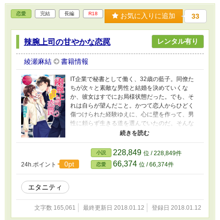
恋愛
完結
長編
R18
お気に入りに追加
33
レンタル有り
辣腕上司の甘やかな恋罠
綾瀬麻結
書籍情報
IT企業で秘書として働く、32歳の藍子。同僚た
ちが次々と素敵な男性と結婚を決めていくな
か、彼女はすでにお局様状態だった。でも、そ
れは自らが望んだこと。かつて恋人からひどく
傷つけられた経験ゆえに、心に壁を作って、男
性に頼らず生きる道を選んでいたのだ。そんな
藍子がある日、若き天才・黒瀬の専属秘書に抜
擢された。頭脳明晰で、外見も素敵な黒瀬。そ
の彼が、何故か藍子に執着し始める。どうや
228,849
小説
位 / 228,849件
ら、藍子の心にかかった鍵を開けたいという欲
66,374
0pt
24h.ポイント
位 / 66,374件
恋愛
求にかられたようで……。恋枯れOLと凄腕ハッ
カーの、駆け引きラブストーリー！
エタニティ
文字数 165,061
最終更新日 2018.01.12
登録日 2018.01.12