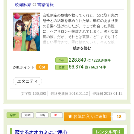
綾瀬麻結
書籍情報
会社倒産の危機を救ってくれと、父に取引先の
息子との結婚を求められた翠。動揺のあまり夜
の公園へ逃げ出したが、そこで出会った男性
に、ヘアサロンへ拉致されてしまう。強引な態
度の彼。だが、それとは裏腹にどこまでも甘く
優しい手付きで、翠に触れていく。そんな彼
に、翠はいつしか心を絡めとられていた。だが
自分は、会社のために結婚をしなければならな
い身。翠は、彼への想いを無理やり心の奥底に
228,849
小説
位 / 228,849件
封印する。が、後日、翠の前に現れた二人の夫
66,374
0pt
24h.ポイント
位 / 66,374件
恋愛
候補のうちの一人が、なんと……!? 俺様な彼と
の、ドラマティック・ラブストーリー！
エタニティ
文字数 166,393
最終更新日 2018.01.12
登録日 2018.01.12
恋愛
完結
長編
R18
お気に入りに追加
18
レンタル有り
恋するオオカミにご用心