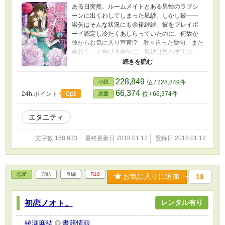
ある日突然、ルームメイトとある男性のラブシ
ーンに出くわしてしまった凪紗。しかし彼――
崇矢はそんな状況にも余裕綽綽。彼をプレイボ
ーイ認定し冷たくあしらっていたのに、何故か
彼からお気に入り宣言!? 散々迫った挙句「また
会おう」と告げる崇矢に、凪紗は思わず叫ぶ。
「絶対会わない」「万が一会うようなことがあ
れば何でもしてあげる」と。それが彼の罠だと
も知らずに……天使のごとく周りを魅了し、悪
228,849
小説
位 / 228,849件
魔のごとく誘惑をしかける「堕天使」な彼と
66,374
0pt
24h.ポイント
位 / 66,374件
恋愛
の、甘く危険なラブストーリー！
エタニティ
文字数 168,633
最終更新日 2018.01.12
登録日 2018.01.12
恋愛
完結
長編
R18
お気に入りに追加
18
レンタル有り
初恋ノオト。
綾瀬麻結
書籍情報