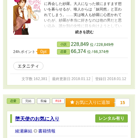
に再会した紗羅。大人になった彼にますます想
いを募らせるが、唯人からは「妹同然」と言わ
れてしまう。……実は唯人も紗羅に心惹かれて
いたが、紗羅が本当に好きなのは他の男だと思
い込み、誰か別の女性に目を向けようとしてい
た。そんなとき唯人の目を引いたのは、ジュエ
リーのパンフレットに掲載された、美しい
「手」。彼はその手の持ち主を探し出そうとす
228,849
小説
位 / 228,849件
るが――。運命に導かれた二人の、感動のラブ
66,374
0pt
24h.ポイント
位 / 66,374件
恋愛
ストーリー！
エタニティ
文字数 162,381
最終更新日 2018.01.12
登録日 2018.01.12
恋愛
完結
長編
R18
お気に入りに追加
15
レンタル有り
堕天使のお気に入り
綾瀬麻結
書籍情報