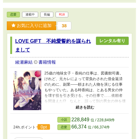
恋愛
連載中
長編
R18
お気に入りに追加
38
レンタル有り
LOVE GIFT 不純愛誓約を謀られ
まして
綾瀬麻結
書籍情報
25歳の地味女子・香純の仕事は、図書館司書。
けれど、元カレによって背負わされた借金返済
のために、副業――頼まれた人物を演じる仕事
もやっていた。ある時香純は、とある男女の仲
を壊す役を引き受ける。その仕事で……依頼者
を間違えた!? なんと、誤って別の男女の仲を壊
してしまったのだ。焦る香純に、被害者の男
性・秀明が告げる。「今去っていった女性の代
わりに、自分の婚約者のフリをしろ」と。それ
228,849
小説
位 / 228,849件
で償いになるならと、香純はその要求を呑ん
66,374
0pt
24h.ポイント
位 / 66,374件
恋愛
だ。しかし“婚約者のフリ”のはずが、秀明に夜ご
と妖しく迫られて――!?