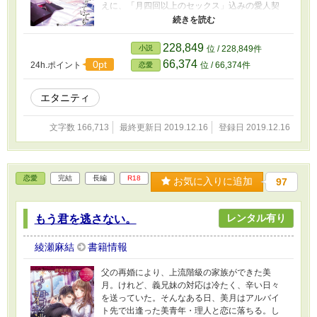
えに、「月四回以上のセックス」込みの愛人契
約を持ち掛けられた。返済のため、仕方なく条
件を受け入れたものの、強制的に同棲させられ
たこと以外は、紳士的に接してくる久世。次第
228,849
小説
位 / 228,849件
に彼に心もカラダも開いていく友梨だったが、
66,374
0pt
24h.ポイント
位 / 66,374件
恋愛
彼の住む世界は厳しく……
エタニティ
文字数 166,713
最終更新日 2019.12.16
登録日 2019.12.16
恋愛
完結
長編
R18
お気に入りに追加
97
レンタル有り
もう君を逃さない。
綾瀬麻結
書籍情報
父の再婚により、上流階級の家族ができた美
月。けれど、義兄妹の対応は冷たく、辛い日々
を送っていた。そんなある日、美月はアルバイ
ト先で出逢った美青年・理人と恋に落ちる。し