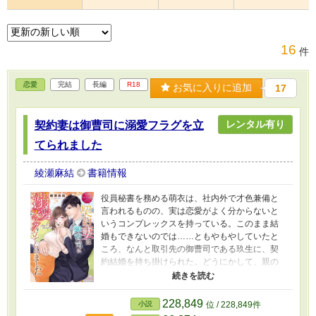
16
件
恋愛
完結
長編
R18
お気に入りに追加
17
レンタル有り
契約妻は御曹司に溺愛フラグを立
てられました
綾瀬麻結
書籍情報
役員秘書を務める萌衣は、社内外で才色兼備と
言われるものの、実は恋愛がよく分からないと
いうコンプレックスを持っている。このまま結
婚もできないのでは……ともやもやしていたと
ころ、なんと取引先の御曹司である玖生に、契
約結婚を持ち掛けられた。どうにかして、親の
すすめる政略結婚を避けたいらしい。こんなチ
ャンスはもうないかもしれない――そう思った
萌衣は、その申し出を受けることに。そうして
228,849
小説
位 / 228,849件
始まった二人の新婚生活は、お互いに干渉し過