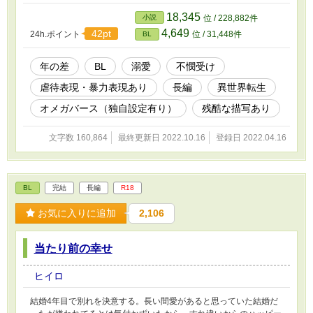
みません毎日更新が出来なくなりました。
18,345
小説
位 / 228,882件
4,649
42pt
24h.ポイント
位 / 31,448件
BL
年の差
BL
溺愛
不憫受け
虐待表現・暴力表現あり
長編
異世界転生
オメガバース（独自設定有り）
残酷な描写あり
文字数 160,864
最終更新日 2022.10.16
登録日 2022.04.16
BL
完結
長編
R18
お気に入りに追加
2,106
当たり前の幸せ
ヒイロ
結婚4年目で別れを決意する。長い間愛があると思っていた結婚だ