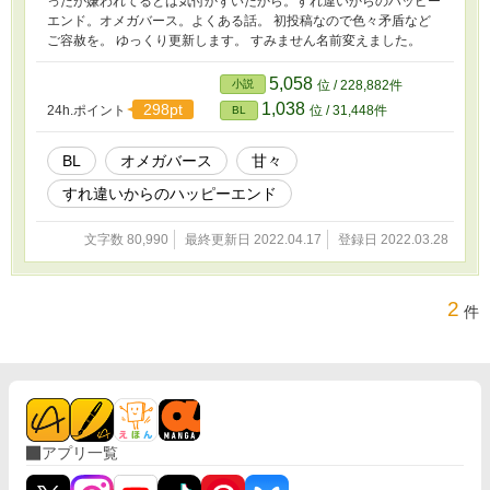
ったが嫌われてるとは気付かずいたから。すれ違いからのハッピー
エンド。オメガバース。よくある話。 初投稿なので色々矛盾など
ご容赦を。 ゆっくり更新します。 すみません名前変えました。
5,058
小説
位 / 228,882件
1,038
298pt
24h.ポイント
位 / 31,448件
BL
BL
オメガバース
甘々
すれ違いからのハッピーエンド
文字数 80,990
最終更新日 2022.04.17
登録日 2022.03.28
2
件
アプリ一覧