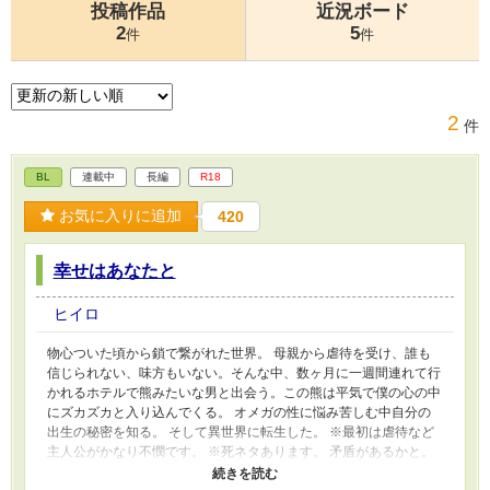
投稿作品
近況ボード
2
5
件
件
2
件
BL
連載中
長編
R18
お気に入りに追加
420
幸せはあなたと
ヒイロ
物心ついた頃から鎖で繋がれた世界。 母親から虐待を受け、誰も
信じられない、味方もいない。そんな中、数ヶ月に一週間連れて行
かれるホテルで熊みたいな男と出会う。この熊は平気で僕の心の中
にズカズカと入り込んでくる。 オメガの性に悩み苦しむ中自分の
出生の秘密を知る。 そして異世界に転生した。 ※最初は虐待など
主人公がかなり不憫です。 ※死ネタあります。 矛盾があるかと。
すみません。 ハッピーエンドになります。 毎日更新予定です。 す