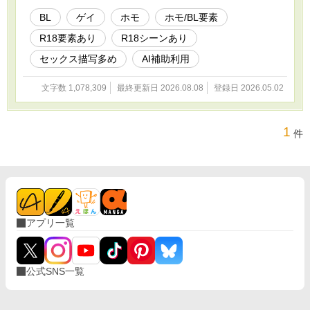
BL
ゲイ
ホモ
ホモ/BL要素
R18要素あり
R18シーンあり
セックス描写多め
AI補助利用
文字数 1,078,309
最終更新日 2026.08.08
登録日 2026.05.02
1
件
アプリ一覧
公式SNS一覧