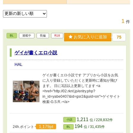
1
件
BL
連載中
長編
R18
お気に入りに追加
75
ゲイが書くエロ小説
HAL
ゲイが書くエロ小説です アプリから小説をお気
に入り登録していただくと更新時に通知が飛び
ます。 日に3話以上更新してます <a
>href="http://02.rknt.jp/entry.php?
in_id=yabe0407&id=gsr2&guid=on">ゲイサイト
検索-G.S.R.-</a>
1,211
小説
位 / 228,832件
194
1,179pt
24h.ポイント
位 / 31,435件
BL