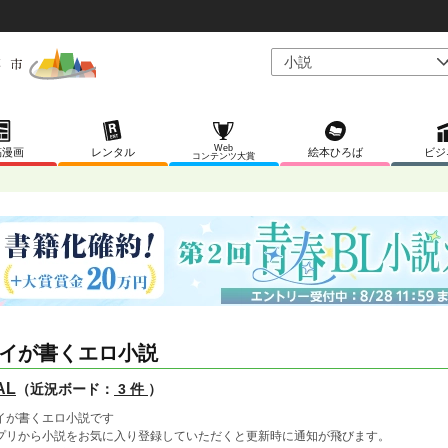
Web
稿漫画
レンタル
絵本ひろば
ビジ
コンテンツ大賞
イが書くエロ小説
AL
（近況ボード：
3 件
）
イが書くエロ小説です
プリから小説をお気に入り登録していただくと更新時に通知が飛びます。