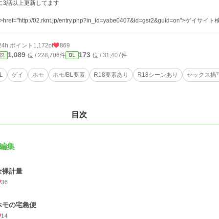
に3話以上更新してます
 >href="http://02.rknt.jp/entry.php?in_id=yabe0407&id=gsr2&guid=on">ゲイサイト
24h.ポイント
1,172pt
869
1,089
173
位 / 228,706件
位 / 31,407件
説
BL
L
ゲイ
ホモ
ホモ/BL要素
R18要素あり
R18シーンあり
セックス描
目次
編集
全裸計量
36
ホモの宅急便
14