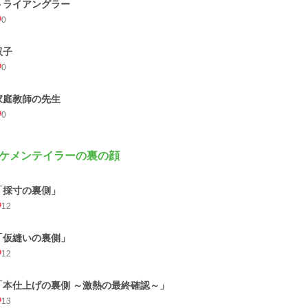
トライアングラー
0
双子
0
家庭教師の先生
0
ケメンテイラーの裏の顔
「採寸の裏側」
12
「仮縫いの裏側」
12
「本仕上げの裏側 ～激熱の最終確認～」
13