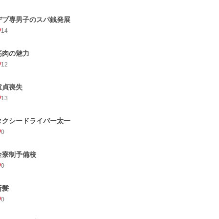
デブ専男子のスパ銭発展
14
筋肉の魅力
12
童貞喪失
13
タクシードライバー太一
0
全寮制予備校
0
断髪
0