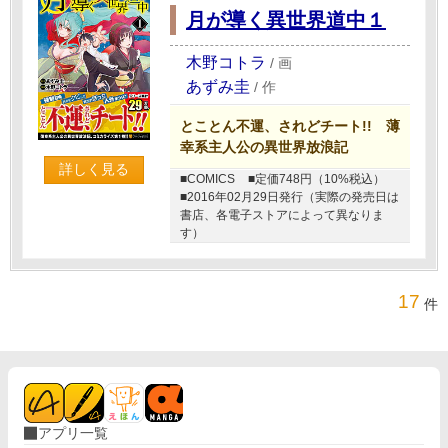
月が導く異世界道中１
木野コトラ
/
画
あずみ圭
/
作
とことん不運、されどチート!! 薄
幸系主人公の異世界放浪記
詳しく見る
■COMICS
■定価748円（10%税込）
■2016年02月29日発行（実際の発売日は
書店、各電子ストアによって異なりま
す）
17
件
アプリ一覧