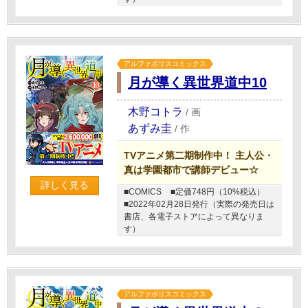
アルファポリスコミックス
月が導く異世界道中10
木野コトラ
/
画
あずみ圭
/
作
TVアニメ第二期制作中！ 主人公・
真は学園都市で講師デビュー☆
詳しく見る
■COMICS
■定価748円（10%税込）
■2022年02月28日発行（実際の発売日は
書店、各電子ストアによって異なりま
す）
アルファポリスコミックス