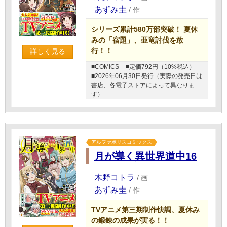
あずみ圭
/
作
シリーズ累計580万部突破！ 夏休
みの「宿題」、亜竜討伐を敢
行！！
詳しく見る
■COMICS
■定価792円（10%税込）
■2026年06月30日発行（実際の発売日は
書店、各電子ストアによって異なりま
す）
アルファポリスコミックス
月が導く異世界道中16
木野コトラ
/
画
あずみ圭
/
作
TVアニメ第三期制作快調、夏休み
の鍛錬の成果が実る！！