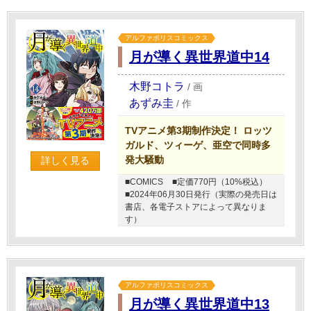
アルファポリスコミックス
月が導く異世界道中14
木野コトラ
/
画
あずみ圭
/
作
TVアニメ第3期制作決定！ ロッツ
ガルド、ツィーゲ、亜空で同時多
発大騒動
詳しく見る
■COMICS
■定価770円（10%税込）
■2024年06月30日発行（実際の発売日は
書店、各電子ストアによって異なりま
す）
アルファポリスコミックス
月が導く異世界道中13