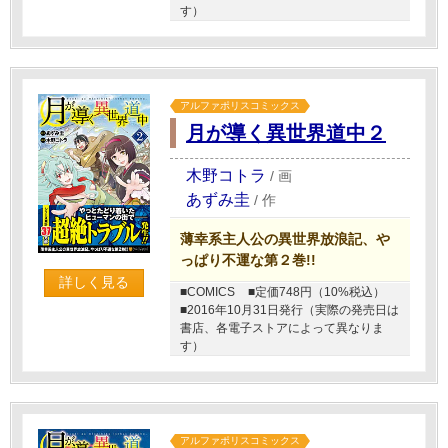
す）
アルファポリスコミックス
月が導く異世界道中２
木野コトラ
/
画
あずみ圭
/
作
薄幸系主人公の異世界放浪記、や
っぱり不運な第２巻!!
詳しく見る
■COMICS
■定価748円（10%税込）
■2016年10月31日発行（実際の発売日は
書店、各電子ストアによって異なりま
す）
アルファポリスコミックス