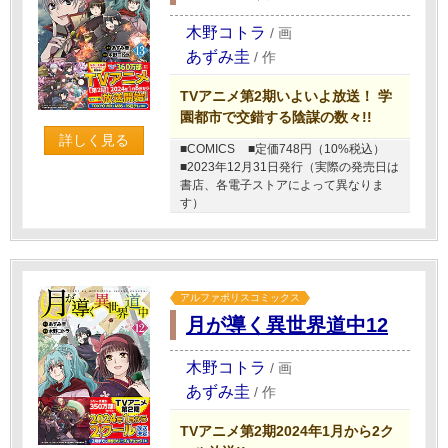
木野コトラ
/
画
あずみ圭
/
作
TVアニメ第2期いよいよ放送！ 学
園都市で交錯する陰謀の数々!!
詳しく見る
■COMICS
■定価748円（10%税込）
■2023年12月31日発行（実際の発売日は
書店、各電子ストアによって異なりま
す）
アルファポリスコミックス
月が導く異世界道中12
木野コトラ
/
画
あずみ圭
/
作
TVアニメ第2期2024年1月から2ク