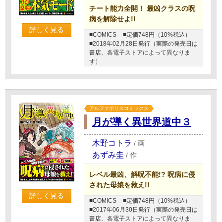
チート能力全開！ 最凶クラスの呪
病を解除せよ!!
詳しく見る
■COMICS
■定価748円（10%税込）
■2018年02月28日発行（実際の発売日は
書店、各電子ストアによって異なりま
す）
アルファポリスコミックス
月が導く異世界道中３
木野コトラ
/
画
あずみ圭
/
作
レベル最凶、解呪不能!? 呪病に侵
された母娘を救え!!
詳しく見る
■COMICS
■定価748円（10%税込）
■2017年06月30日発行（実際の発売日は
書店、各電子ストアによって異なりま