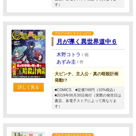
す）
アルファポリスコミックス
月が導く異世界道中６
木野コトラ
/
画
あずみ圭
/
作
大ピンチ、主人公・真の暗殺計画
発動!?
詳しく見る
■COMICS
■定価748円（10%税込）
■2019年06月30日発行（実際の発売日は
書店、各電子ストアによって異なりま
す）
アルファポリスコミックス