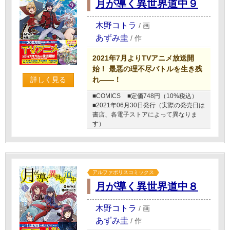
月が導く異世界道中９
木野コトラ
/
画
あずみ圭
/
作
2021年7月よりTVアニメ放送開
始！ 最悪の理不尽バトルを生き残
れ――！
詳しく見る
■COMICS
■定価748円（10%税込）
■2021年06月30日発行（実際の発売日は
書店、各電子ストアによって異なりま
す）
アルファポリスコミックス
月が導く異世界道中８
木野コトラ
/
画
あずみ圭
/
作