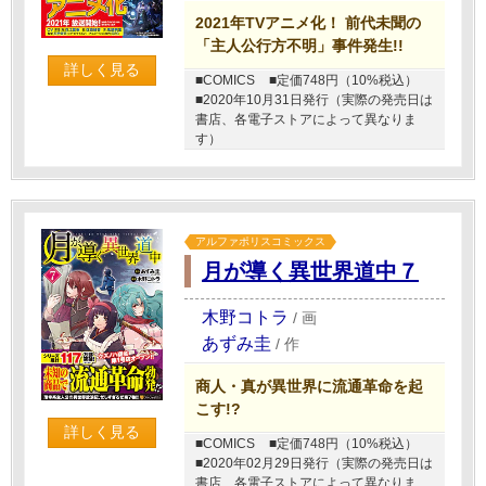
2021年TVアニメ化！ 前代未聞の
「主人公行方不明」事件発生!!
詳しく見る
■COMICS
■定価748円（10%税込）
■2020年10月31日発行（実際の発売日は
書店、各電子ストアによって異なりま
す）
アルファポリスコミックス
月が導く異世界道中７
木野コトラ
/
画
あずみ圭
/
作
商人・真が異世界に流通革命を起
こす!?
詳しく見る
■COMICS
■定価748円（10%税込）
■2020年02月29日発行（実際の発売日は
書店、各電子ストアによって異なりま