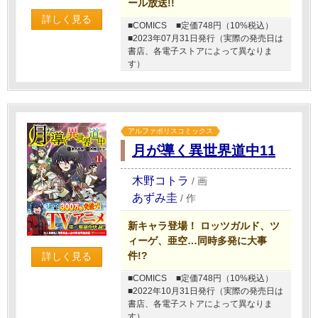
ール放送!!
詳しく見る
■COMICS
■定価748円（10%税込）
■2023年07月31日発行（実際の発売日は
書店、各電子ストアによって異なりま
す）
アルファポリスコミックス
月が導く異世界道中11
木野コトラ
/
画
あずみ圭
/
作
新キャラ登場！ ロッツガルド、ツ
ィーゲ、亜空…同時多発に大事
件!?
詳しく見る
■COMICS
■定価748円（10%税込）
■2022年10月31日発行（実際の発売日は
書店、各電子ストアによって異なりま
す）