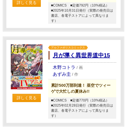
詳しく見る
■COMICS
■定価792円（10%税込）
■2025年10月31日発行（実際の発売日は
書店、各電子ストアによって異なりま
す）
アルファポリスコミックス
月が導く異世界道中15
木野コトラ
/
画
あずみ圭
/
作
累計500万部到達！ 亜空でツィー
ゲで大忙しの夏休み!!
詳しく見る
■COMICS
■定価770円（10%税込）
■2025年02月28日発行（実際の発売日は
書店、各電子ストアによって異なりま
す）