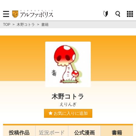
TOP
>
木野コトラ
>
書籍
木野コトラ
えりんぎ
お気に入りに追加
投稿作品
近況ボード
公式漫画
書籍