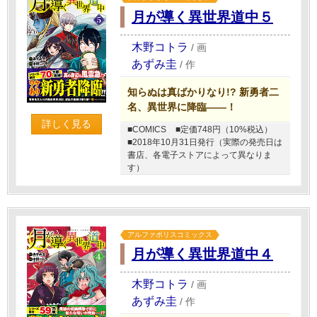
月が導く異世界道中５
木野コトラ
/
画
あずみ圭
/
作
知らぬは真ばかりなり!? 新勇者二
名、異世界に降臨――！
詳しく見る
■COMICS
■定価748円（10%税込）
■2018年10月31日発行（実際の発売日は
書店、各電子ストアによって異なりま
す）
アルファポリスコミックス
月が導く異世界道中４
木野コトラ
/
画
あずみ圭
/
作