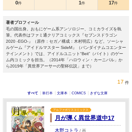
0
1
17
件
件
件
著者プロフィール
毛の国出身。おもにゲーム系アンソロジー、コミカライズを執
筆。代表作はファミ通クリアコミックス『セブンスドラゴン
2020 -EGO-』（原作：セガ／構成：木村明広）など。ソーシャ
ルゲーム『アイドルマスター SideM』（バンダイナムコエンター
テインメント）では、アイドルユニット“Beit”（バイト）のゲー
ム内コミックを担当。（2014年「ハロウィン・カーニバル」か
ら2019年「異世界アーサーの聖杯伝説」まで）
17
件
すべて
単行本
文庫本
COMICS
きずな文庫
アルファポリスコミックス
月が導く異世界道中17
木野コトラ
/
画