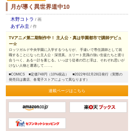
月が導く異世界道中10
木野コトラ
/
画
あずみ圭
/
作
TVアニメ第二期制作中！ 主人公・真は学園都市で講師デビュ
ー☆
ロッツガルド中央学園に入学するつもりが、 手違いで専任講師として就
職することになった主人公・深澄真。エリート意識の強い生徒たちと渡り
合うべく、ある一計を案じる。いっぽう従者の巴と澪は、それぞれ思いが
けない人物と遭遇して……。
■COMICS
■定価748円（10%税込）
■2022年02月28日発行（実際の
発売日は書店、各電子ストアによって異なります）
連載ページはこちら