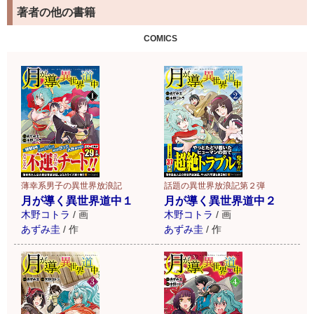
著者の他の書籍
COMICS
薄幸系男子の異世界放浪記
話題の異世界放浪記第２弾
月が導く異世界道中１
月が導く異世界道中２
木野コトラ
/
画
木野コトラ
/
画
あずみ圭
/
作
あずみ圭
/
作