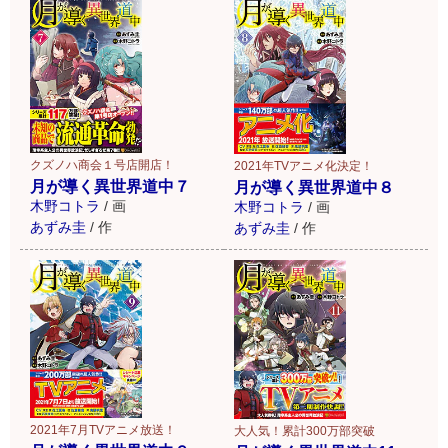
クズノハ商会１号店開店！
2021年TVアニメ化決定！
月が導く異世界道中７
月が導く異世界道中８
木野コトラ
/
画
木野コトラ
/
画
あずみ圭
/
作
あずみ圭
/
作
2021年7月TVアニメ放送！
大人気！累計300万部突破