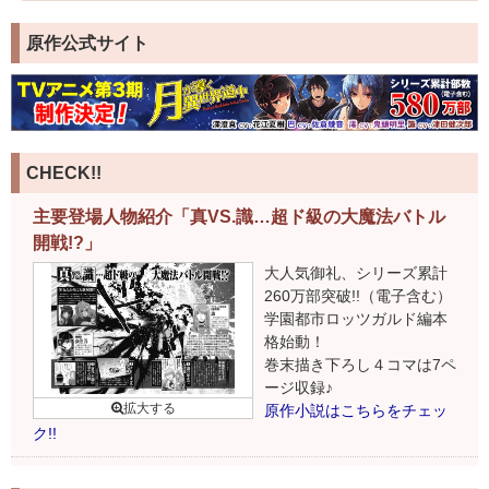
原作公式サイト
CHECK!!
主要登場人物紹介「真VS.識…超ド級の大魔法バトル
開戦!?」
大人気御礼、シリーズ累計
260万部突破!!（電子含む）
学園都市ロッツガルド編本
格始動！
巻末描き下ろし４コマは7ペ
ージ収録♪
原作小説はこちらをチェッ
ク!!
POPイラスト