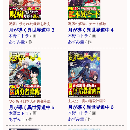
呪病に侵された母娘を救え
呪病の解除にチート解放！
月が導く異世界道中３
月が導く異世界道中４
木野コトラ
/
画
木野コトラ
/
画
あずみ圭
/
作
あずみ圭
/
作
主人公・真の暗殺計画!?
ワケあり日本人新勇者降臨
月が導く異世界道中６
月が導く異世界道中５
木野コトラ
/
画
木野コトラ
/
画
あずみ圭
/
作
あずみ圭
/
作