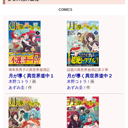
COMICS
薄幸系男子の異世界放浪記
話題の異世界放浪記第２弾
月が導く異世界道中１
月が導く異世界道中２
木野コトラ
/
画
木野コトラ
/
画
あずみ圭
/
作
あずみ圭
/
作