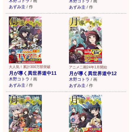
木野コトラ
/
画
木野コトラ
/
画
あずみ圭
/
作
あずみ圭
/
作
大人気！累計300万部突破
アニメ二期24年1月開始
月が導く異世界道中11
月が導く異世界道中12
木野コトラ
/
画
木野コトラ
/
画
あずみ圭
/
作
あずみ圭
/
作