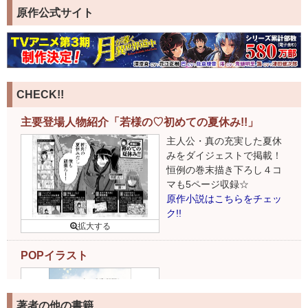
原作公式サイト
CHECK!!
主要登場人物紹介「若様の♡初めての夏休み!!」
主人公・真の充実した夏休
みをダイジェストで掲載！
恒例の巻末描き下ろし４コ
マも5ページ収録☆
原作小説はこちらをチェッ
ク!!
POPイラスト
著者の他の書籍