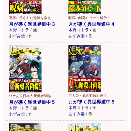
呪病に侵された母娘を救え
呪病の解除にチート解放！
月が導く異世界道中３
月が導く異世界道中４
木野コトラ
/
画
木野コトラ
/
画
あずみ圭
/
作
あずみ圭
/
作
主人公・真の暗殺計画!?
ワケあり日本人新勇者降臨
月が導く異世界道中６
月が導く異世界道中５
木野コトラ
/
画
木野コトラ
/
画
あずみ圭
/
作
あずみ圭
/
作