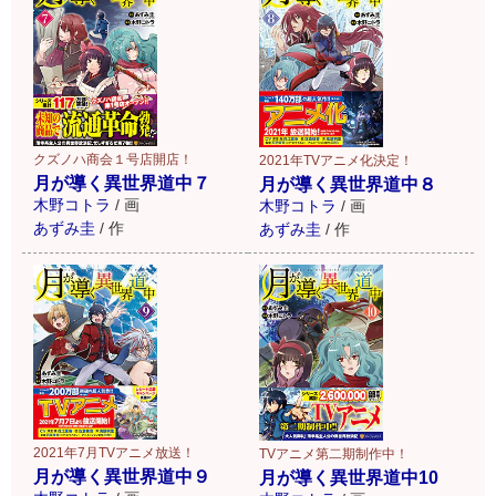
クズノハ商会１号店開店！
2021年TVアニメ化決定！
月が導く異世界道中７
月が導く異世界道中８
木野コトラ
/
画
木野コトラ
/
画
あずみ圭
/
作
あずみ圭
/
作
2021年7月TVアニメ放送！
TVアニメ第二期制作中！
月が導く異世界道中９
月が導く異世界道中10