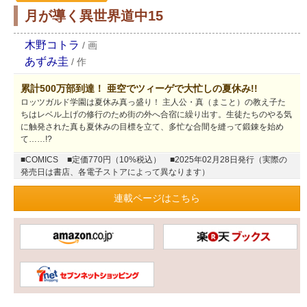
月が導く異世界道中15
木野コトラ
/
画
あずみ圭
/
作
累計500万部到達！ 亜空でツィーゲで大忙しの夏休み!!
ロッツガルド学園は夏休み真っ盛り！ 主人公・真（まこと）の教え子た
ちはレベル上げの修行のため街の外へ合宿に繰り出す。生徒たちのやる気
に触発された真も夏休みの目標を立て、多忙な合間を縫って鍛錬を始め
て……!?
■COMICS
■定価770円（10%税込）
■2025年02月28日発行（実際の
発売日は書店、各電子ストアによって異なります）
連載ページはこちら