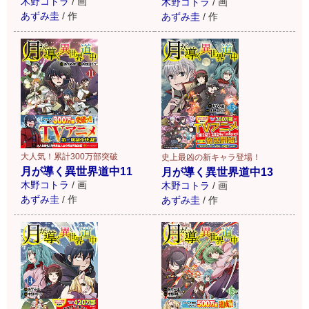
木野コトラ
/
画
木野コトラ
/
画
あずみ圭
/
作
あずみ圭
/
作
大人気！累計300万部突破
史上最凶の新キャラ登場！
月が導く異世界道中11
月が導く異世界道中13
木野コトラ
/
画
木野コトラ
/
画
あずみ圭
/
作
あずみ圭
/
作