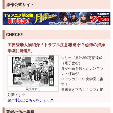
原作公式サイト
CHECK!!
主要登場人物紹介「トラブル注意報発令!? 恐怖の姉妹
学園に帰還!!」
シリーズ累計350万部達成!!
（電子含む）
真が生命を救ったレンブラ
ント姉妹が
ロッツガルド中央学園に復
学！
巻末描き下ろし４コマも絶
好調です☆
原作小説はこちらをチェック!!
POPイラスト
著者の他の書籍