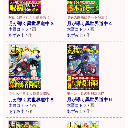
呪病に侵された母娘を救え
呪病の解除にチート解放！
月が導く異世界道中３
月が導く異世界道中４
木野コトラ
/
画
木野コトラ
/
画
あずみ圭
/
作
あずみ圭
/
作
主人公・真の暗殺計画!?
ワケあり日本人新勇者降臨
月が導く異世界道中６
月が導く異世界道中５
木野コトラ
/
画
木野コトラ
/
画
あずみ圭
/
作
あずみ圭
/
作