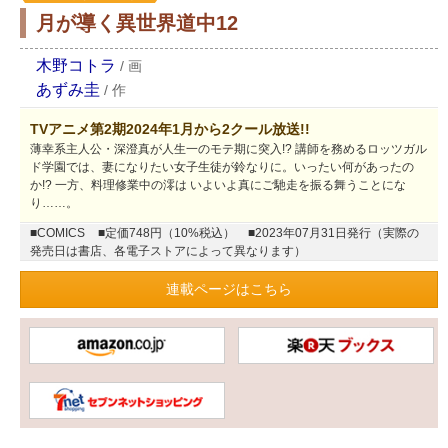
月が導く異世界道中12
木野コトラ
/
画
あずみ圭
/
作
TVアニメ第2期2024年1月から2クール放送!!
薄幸系主人公・深澄真が人生一のモテ期に突入!? 講師を務めるロッツガル
ド学園では、妻になりたい女子生徒が鈴なりに。いったい何があったの
か!? 一方、料理修業中の澪は いよいよ真にご馳走を振る舞うことにな
り……。
■COMICS
■定価748円（10%税込）
■2023年07月31日発行（実際の
発売日は書店、各電子ストアによって異なります）
連載ページはこちら