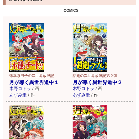
COMICS
薄幸系男子の異世界放浪記
話題の異世界放浪記第２弾
月が導く異世界道中１
月が導く異世界道中２
木野コトラ
/
画
木野コトラ
/
画
あずみ圭
/
作
あずみ圭
/
作