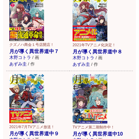
クズノハ商会１号店開店！
2021年TVアニメ化決定！
月が導く異世界道中７
月が導く異世界道中８
木野コトラ
/
画
木野コトラ
/
画
あずみ圭
/
作
あずみ圭
/
作
2021年7月TVアニメ放送！
TVアニメ第二期制作中！
月が導く異世界道中９
月が導く異世界道中10