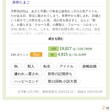
赤井たまご
月野花(20)は、あざと可愛いで有名な超売れっ子の人気アイドル。
だがある日、実父に殺されてしまう。世界中から惜しまれ、20歳と
いう若さでこの世を去った花。 花が目を覚ますと、なんと「獣
人」が暮らする「テルース星」の豚獣人・フルール・コロネット
(14)に転生していた。しかも、前世の記憶を思い出したのは、自分
の結婚式の最中。お相手は、テルース星の四大国の内の一つ「ベル
ヴァ王国」現国王・狼獣人のウルティムス・レイル・ベルヴァ(26)
だった。 初夜、フルールはウルティムスに「こんなちんちくり
ん、俺様に相応しくない」と暴言を吐かれる。フルールは夫に蔑ま
19,827
小説
位 / 228,795件
れ、辛い結婚生活を送ることに……なることはなかった。前世の花
4,915
35pt
24h.ポイント
位 / 31,419件
BL
は、芸能界の荒波の中を生き抜いてきた猛者。やられっぱなしなど
あり得ない！ 「そっちがその気なら僕も好きにする」「僕、また
アイドルになりまーす！」 子豚になっても、アイドル！歌って踊
BL
獣人
転生
アイドル
政略結婚
って、あざと可愛いフルールに、周囲はどんどん魅了されていく。
嫌われ→愛され
前世の記憶持ち
そして、ついに夫・ウルティムスの心境にも変化が… 。 アイドル
魂で子豚人生満喫中！獣人アイドルコメディ、総受け 「子豚のぼ
ハッピーエンド
第11回BL小説大賞
くも可愛いじゃん！」 冷酷非道な俺様狼獣人×あざとポジティブの
アイドル豚獣人 R18→※マーク 本編→完結済み 「最高スコア」
文字数 123,708
最終更新日 2024.01.22
登録日 2023.04.06
24h.5000越え ランキング(その他).66位
2
件