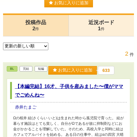
お気に入りに追加
投稿作品
近況ボード
2
1
件
件
2
件
BL
完結
短編
お気に入りに追加
633
【本編完結】16才、子供を産みました〜僕がママ
でごめんね〜
赤井たまご
Ωの桜井 絃(さくらい いと)は生まれた時から孤児院で育った。 絃が
暮らす施設はとても貧しく、自分がΩであるが故に抑制剤などにお
金がかかることを理解していた。そのため、高校入学と同時に絃は
カフェでアルバイトを始める。 ある日の仕事中、絃はαの四宮 大晴