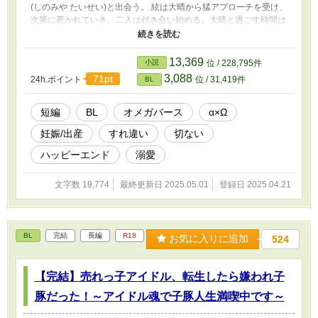
(しのみや たいせい)と出会う。 絃は大晴から猛アプローチを受け、
次第に惹かれていき、二人は付き合い始める。大晴と過ごす時間は
絃にとって宝物だった。 だが幸せは長くは続かなかった。 ある
日、絃は自分が「妊娠」したことに気づき、すぐさま大晴に相談し
た。しかし、大晴から返って来た答えは… 大企業のヘタレ御曹司
13,369
小説
位 / 228,795件
α×孤児院で育った孤独Ω ※未成年の妊娠/出産表現あり ※本編完結
3,088
71pt
24h.ポイント
位 / 31,419件
BL
済み ※英国王室表現があるも設定・人物は架空 ※日曜日は投稿お
休み予定
短編
BL
オメガバース
α×Ω
妊娠/出産
すれ違い
切ない
ハッピーエンド
溺愛
文字数 19,774
最終更新日 2025.05.01
登録日 2025.04.21
BL
完結
長編
R18
お気に入りに追加
524
【完結】売れっ子アイドル、転生したら嫌われ子
豚だった！～アイドル魂で子豚人生満喫中です～