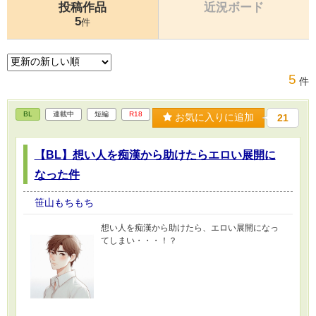
投稿作品
近況ボード
5
件
5
件
BL
連載中
短編
R18
お気に入りに追加
21
【BL】想い人を痴漢から助けたらエロい展開に
なった件
笹山もちもち
想い人を痴漢から助けたら、エロい展開になっ
てしまい・・・！？