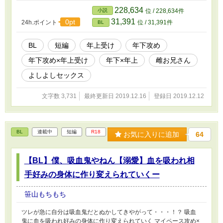
228,634
小説
位 / 228,634件
31,391
0pt
24h.ポイント
位 / 31,391件
BL
BL
短編
年上受け
年下攻め
年下攻め×年上受け
年下×年上
雌お兄さん
よしよしセックス
文字数 3,731
最終更新日 2019.12.16
登録日 2019.12.12
BL
連載中
短編
R18
お気に入りに追加
64
【BL】僕、吸血鬼やねん【溺愛】血を吸われ相
手好みの身体に作り変えられていくー
笹山もちもち
ツレが急に自分は吸血鬼だとぬかしてきやがって・・・！？ 吸血
鬼に血を吸われ好みの身体に作り変えられていく マイペース攻め×