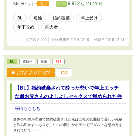
9,912
7pt
24h.ポイント
位 / 31,391件
BL
BL
短編
婚約破棄
年上受け
年下攻め
能力者
文字数 5,400
最終更新日 2019.12.19
登録日 2019.12.11
BL
連載中
短編
R18
お気に入りに追加
112
【BL】婚約破棄されて酔った勢いで年上エッチ
な雌お兄さんのよしよしセックスで慰められた件
笹山もちもち
身体の相性が理由で婚約破棄された俺は会社の真面目で優しい先輩
と飲み明かすつもりが、いつの間にかホテルでアダルトな慰め方を
されていてーーー