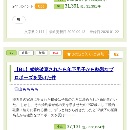
31,391
0pt
24h.ポイント
位 / 31,391件
BL
BL
文字数 2,111
最終更新日 2020.09.13
登録日 2020.01.22
BL
連載中
短編
R18
お気に入りに追加
82
【BL】婚約破棄されたら年下男子から熱烈なプ
ロポーズを受けた件
笹山もちもち
能力者の家系に生まれた橘優は子供のころに決められた婚約者がい
た。 しかし、その婚約者が他の男を孕ませたので32歳にして婚約
破棄！途方に暮れる優に、ずっと前から好きだったと12歳下の桜庭
高志から猛烈なプロポーズを受けーーー
37,131
小説
位 / 228,634件