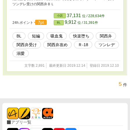
ツンデレ受けの関西弁ＢＬ
37,131
小説
位 / 228,634件
9,912
7pt
24h.ポイント
位 / 31,391件
BL
BL
短編
吸血鬼
快楽堕ち
関西弁
関西弁受け
関西弁攻め
Ｒ-18
ツンレデ
溺愛
文字数 2,891
最終更新日 2019.12.14
登録日 2019.12.10
5
件
アプリ一覧