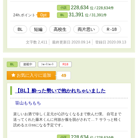
228,634
小説
位 / 228,634件
31,391
0pt
24h.ポイント
位 / 31,391件
BL
BL
短編
高校生
両片思い
Ｒ-18
文字数 2,411
最終更新日 2020.09.14
登録日 2020.09.13
BL
連載中
ｼｮｰﾄｼｮｰﾄ
R18
お気に入りに追加
49
【BL】酔った勢いで抱かれちゃいました
笹山もちもち
楽しいお酒で珍しく足元が心許なくなるまで飲んだ僕。 自宅まで
送ってくれた藤木くんに何故か服を脱がされて…？ サラっと軽く
読めるエロssになる予定です。
228,634
小説
位 / 228,634件