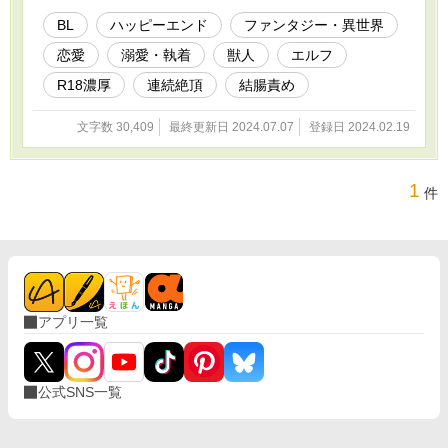
BL
ハッピーエンド
ファンタジー・異世界
恋愛
溺愛・執着
獣人
エルフ
R18濃厚
連続絶頂
結腸責め
文字数 30,409
最終更新日 2024.07.07
登録日 2024.02.19
1
件
アプリ一覧
公式SNS一覧