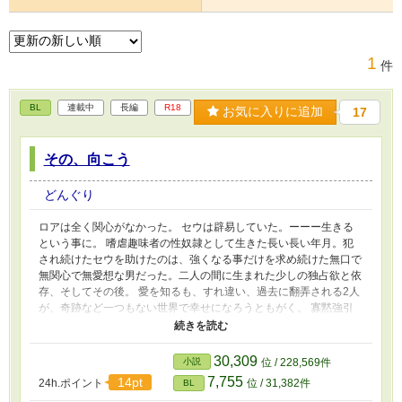
1
件
BL
連載中
長編
R18
お気に入りに追加
17
その、向こう
どんぐり
ロアは全く関心がなかった。 セウは辟易していた。ーーー生きる
という事に。 嗜虐趣味者の性奴隷として生きた長い長い年月。犯
され続けたセウを助けたのは、強くなる事だけを求め続けた無口で
無関心で無愛想な男だった。二人の間に生まれた少しの独占欲と依
存、そしてその後。 愛を知るも、すれ違い、過去に翻弄される2人
が、奇跡など一つもない世界で幸せになろうともがく。 寡黙強引
混血獣人傭兵攻め、顰め面性奴隷美人エルフ受け。 R18濃厚 予告
無く性描写や残酷な表現有り。 ハッピーエンド。 濃厚な性描写…
※（固定:強面傭兵×美形エルフ） 残酷な描写…※※（凌辱モブ絡み
30,309
小説
位 / 228,569件
等）
7,755
14pt
24h.ポイント
位 / 31,382件
BL