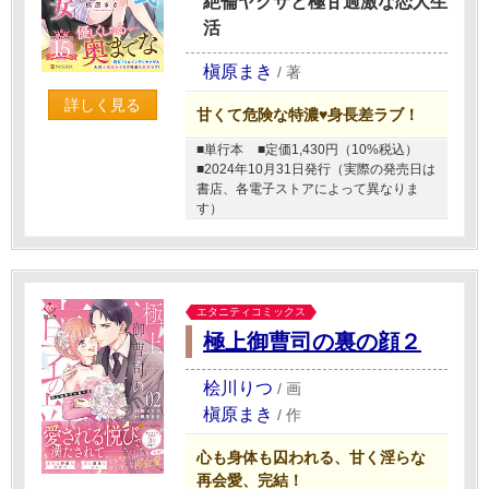
絶倫ヤクザと極甘過激な恋人生
活
槇原まき
/
著
詳しく見る
甘くて危険な特濃♥身長差ラブ！
■単行本
■定価1,430円（10%税込）
■2024年10月31日発行（実際の発売日は
書店、各電子ストアによって異なりま
す）
エタニティコミックス
極上御曹司の裏の顔２
桧川りつ
/
画
槇原まき
/
作
心も身体も囚われる、甘く淫らな
再会愛、完結！