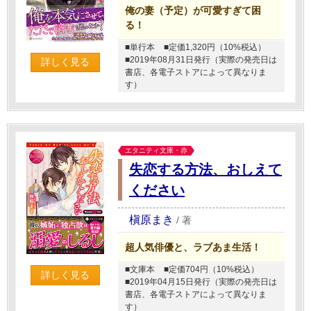
俺の妻（予定）が可愛すぎて困
る！
■単行本
■定価1,320円（10%税込）
■2019年08月31日発行（実際の発売日は
詳しく見る
書店、各電子ストアによって異なりま
す）
エタニティ文庫・赤
失恋する方法、おしえて
ください
槇原まき
/
著
超人気俳優と、ラブあま生活！
■文庫本
■定価704円（10%税込）
詳しく見る
■2019年04月15日発行（実際の発売日は
書店、各電子ストアによって異なりま
す）