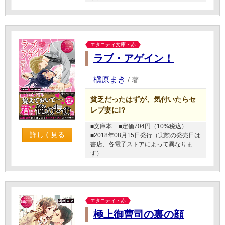
エタニティ文庫・赤
ラブ・アゲイン！
槇原まき
/
著
貧乏だったはずが、気付いたらセ
レブ妻に!?
■文庫本
■定価704円（10%税込）
詳しく見る
■2018年08月15日発行（実際の発売日は
書店、各電子ストアによって異なりま
す）
エタニティ・赤
極上御曹司の裏の顔