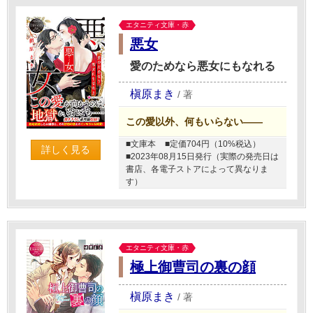
エタニティ文庫・赤
悪女
愛のためなら悪女にもなれる
槇原まき
/
著
この愛以外、何もいらない――
■文庫本
■定価704円（10%税込）
詳しく見る
■2023年08月15日発行（実際の発売日は
書店、各電子ストアによって異なりま
す）
エタニティ文庫・赤
極上御曹司の裏の顔
槇原まき
/
著