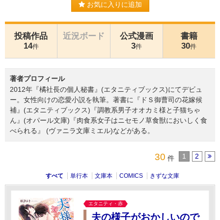
お気に入りに追加
投稿作品
近況ボード
公式漫画
書籍
14
3
30
件
件
件
著者プロフィール
2012年『橘社長の個人秘書』(エタニティブックス)にてデビュ
ー。女性向けの恋愛小説を執筆。著書に『ドＳ御曹司の花嫁候
補』(エタニティブックス)『調教系男子オオカミ様と子猫ちゃ
ん』(オパール文庫)『肉食系女子はニセモノ草食獣においしく食
べられる』 (ヴァニラ文庫ミエル)などがある。
30
1
2
件
すべて
単行本
文庫本
COMICS
きずな文庫
エタニティ・赤
夫の様子がおかしいので