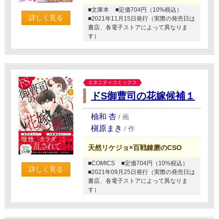
■文庫本
■定価704円（10%税込）
詳しく見る
■2021年11月15日発行（実際の発売日は
書店、各電子ストアによって異なりま
す）
エタニティコミックス
ドS御曹司の花嫁候補１
柚和 杏
/
画
槇原まき
/
作
天然リケジョ×百戦錬磨のCSO
■COMICS
■定価704円（10%税込）
詳しく見る
■2021年09月25日発行（実際の発売日は
書店、各電子ストアによって異なりま
す）