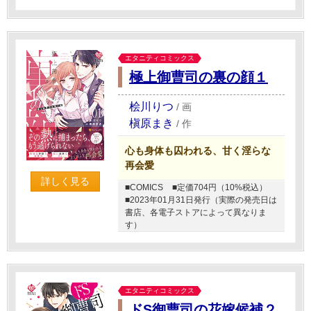
エタニティコミックス
極上御曹司の裏の顔１
桧川りつ
/
画
槇原まき
/
作
心も身体も囚われる、甘く淫らな
再会愛
詳しく見る
■COMICS
■定価704円（10%税込）
■2023年01月31日発行（実際の発売日は
書店、各電子ストアによって異なりま
す）
エタニティコミックス
ドS御曹司の花嫁候補２