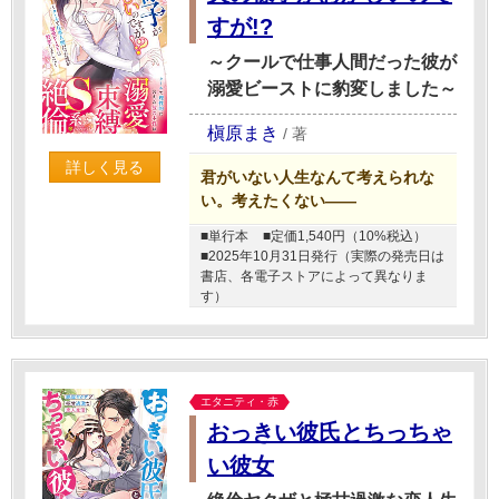
すが!?
～クールで仕事人間だった彼が
溺愛ビーストに豹変しました～
槇原まき
/
著
詳しく見る
君がいない人生なんて考えられな
い。考えたくない――
■単行本
■定価1,540円（10%税込）
■2025年10月31日発行（実際の発売日は
書店、各電子ストアによって異なりま
す）
エタニティ・赤
おっきい彼氏とちっちゃ
い彼女