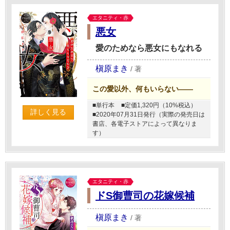
エタニティ・赤
悪女
愛のためなら悪女にもなれる
槇原まき
/
著
この愛以外、何もいらない――
■単行本
■定価1,320円（10%税込）
詳しく見る
■2020年07月31日発行（実際の発売日は
書店、各電子ストアによって異なりま
す）
エタニティ・赤
ドS御曹司の花嫁候補
槇原まき
/
著