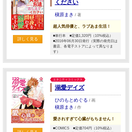
ください
槇原まき
/
著
超人気俳優と、ラブあま生活！
■単行本
■定価1,320円（10%税込）
詳しく見る
■2016年06月30日発行（実際の発売日は
書店、各電子ストアによって異なりま
す）
エタニティコミックス
溺愛デイズ
ひのもとめぐる
/
画
槇原まき
/
作
愛されすぎて心臓がもちません！
■COMICS
■定価704円（10%税込）