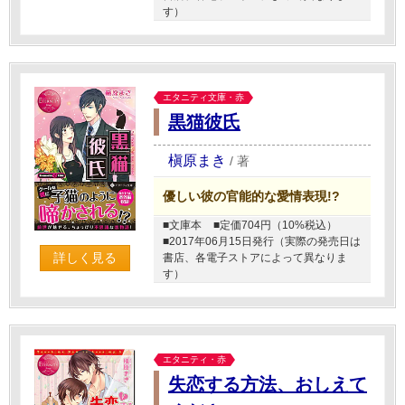
す）
エタニティ文庫・赤
黒猫彼氏
槇原まき
/
著
優しい彼の官能的な愛情表現!?
■文庫本
■定価704円（10%税込）
■2017年06月15日発行（実際の発売日は
詳しく見る
書店、各電子ストアによって異なりま
す）
エタニティ・赤
失恋する方法、おしえて