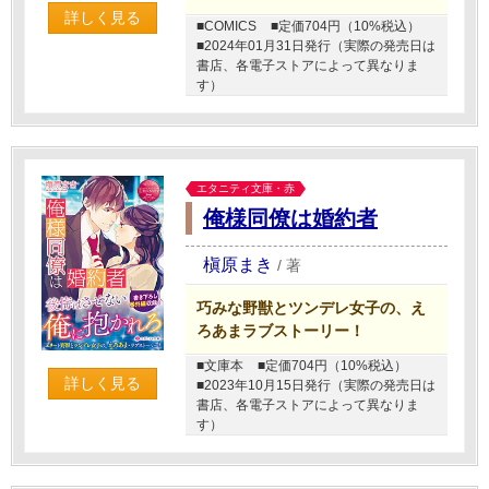
詳しく見る
■COMICS
■定価704円（10%税込）
■2024年01月31日発行（実際の発売日は
書店、各電子ストアによって異なりま
す）
エタニティ文庫・赤
俺様同僚は婚約者
槇原まき
/
著
巧みな野獣とツンデレ女子の、え
ろあまラブストーリー！
■文庫本
■定価704円（10%税込）
詳しく見る
■2023年10月15日発行（実際の発売日は
書店、各電子ストアによって異なりま
す）