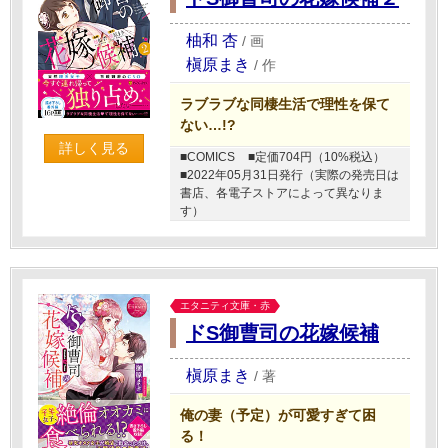
柚和 杏
/
画
槇原まき
/
作
ラブラブな同棲生活で理性を保て
ない…!?
詳しく見る
■COMICS
■定価704円（10%税込）
■2022年05月31日発行（実際の発売日は
書店、各電子ストアによって異なりま
す）
エタニティ文庫・赤
ドS御曹司の花嫁候補
槇原まき
/
著
俺の妻（予定）が可愛すぎて困
る！