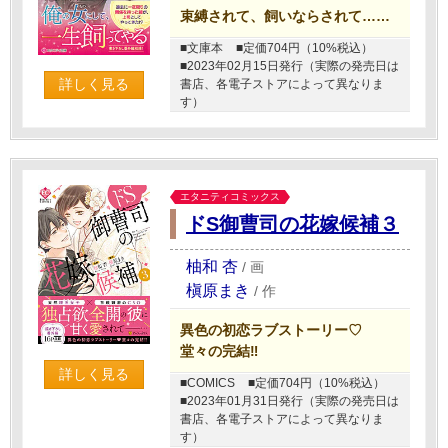
束縛されて、飼いならされて……
■文庫本
■定価704円（10%税込）
■2023年02月15日発行（実際の発売日は
詳しく見る
書店、各電子ストアによって異なりま
す）
エタニティコミックス
ドS御曹司の花嫁候補３
柚和 杏
/
画
槇原まき
/
作
異色の初恋ラブストーリー♡
堂々の完結‼
詳しく見る
■COMICS
■定価704円（10%税込）
■2023年01月31日発行（実際の発売日は
書店、各電子ストアによって異なりま
す）