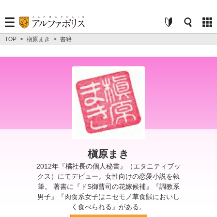
TOP
>
槇原まき
>
書籍
槇原まき
2012年『橘社長の個人秘書』（エタニティブッ
クス）にてデビュー。女性向けの恋愛小説を執
筆。 著書に『ドS御曹司の花嫁候補』『調教系
男子』『肉食系女子はニセモノ草食獣においし
く食べられる』がある。