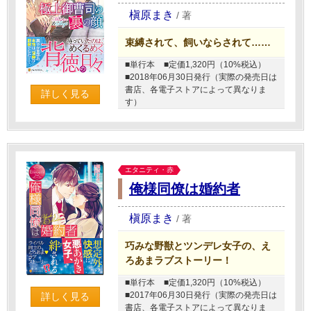
槇原まき
/
著
束縛されて、飼いならされて……
■単行本
■定価1,320円（10%税込）
■2018年06月30日発行（実際の発売日は
書店、各電子ストアによって異なりま
詳しく見る
す）
エタニティ・赤
俺様同僚は婚約者
槇原まき
/
著
巧みな野獣とツンデレ女子の、え
ろあまラブストーリー！
■単行本
■定価1,320円（10%税込）
■2017年06月30日発行（実際の発売日は
詳しく見る
書店、各電子ストアによって異なりま