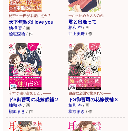
一から始める大人の恋
秘密の一夜が本能に点火!?
君と出逢って
天下無敵のI love you
柚和 杏
/
画
柚和 杏
/
画
井上美珠
/
作
桧垣森輪
/
作
今すぐ独り占めしたい――
独占欲全開で愛されて――
ドS御曹司の花嫁候補２
ドS御曹司の花嫁候補３
柚和 杏
/
画
柚和 杏
/
画
槇原まき
/
作
槇原まき
/
作