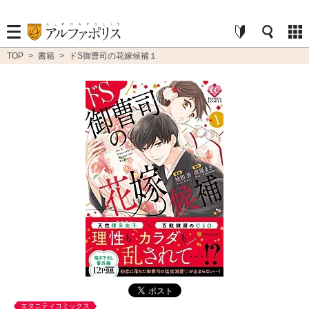
TOP
>
書籍
>
ドS御曹司の花嫁候補１
エタニティコミックス