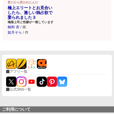
君だから惹かれたんだ
極上エリートとお見合い
したら、激しい独占欲で
娶られました３
俺様上司と性癖が一致しています
柚和 杏
/
画
如月そら
/
作
アプリ一覧
公式SNS一覧
ご利用について