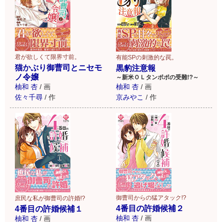
君が欲しくて限界寸前。
有能SPの刺激的な罠。
猫かぶり御曹司とニセモ
黒豹注意報
ノ令嬢
～新米ＯＬタンポポの受難!?～
柚和 杏
/
画
柚和 杏
/
画
佐々千尋
/
作
京みやこ
/
作
御曹司からの猛アタック!?
庶民な私が御曹司の許婚!?
4番目の許婚候補２
4番目の許婚候補１
柚和 杏
/
画
柚和 杏
/
画