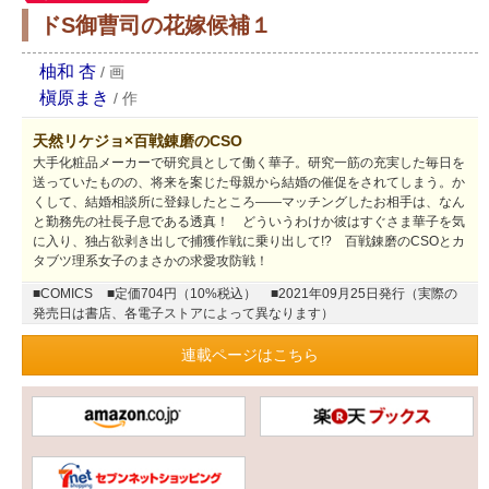
ドS御曹司の花嫁候補１
柚和 杏
/
画
槇原まき
/
作
天然リケジョ×百戦錬磨のCSO
大手化粧品メーカーで研究員として働く華子。研究一筋の充実した毎日を
送っていたものの、将来を案じた母親から結婚の催促をされてしまう。か
くして、結婚相談所に登録したところ――マッチングしたお相手は、なん
と勤務先の社長子息である透真！ どういうわけか彼はすぐさま華子を気
に入り、独占欲剥き出しで捕獲作戦に乗り出して!? 百戦錬磨のCSOとカ
タブツ理系女子のまさかの求愛攻防戦！
■COMICS
■定価704円（10%税込）
■2021年09月25日発行（実際の
発売日は書店、各電子ストアによって異なります）
連載ページはこちら