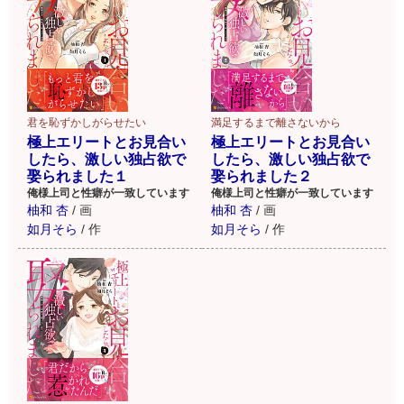
君を恥ずかしがらせたい
満足するまで離さないから
極上エリートとお見合い
極上エリートとお見合い
したら、激しい独占欲で
したら、激しい独占欲で
娶られました１
娶られました２
俺様上司と性癖が一致しています
俺様上司と性癖が一致しています
柚和 杏
/
画
柚和 杏
/
画
如月そら
/
作
如月そら
/
作