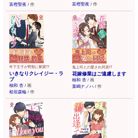
富樫聖夜
/
作
富樫聖夜
/
作
年下王子が野獣に豹変!?
鬼上司との愛され同居!?
いきなりクレイジー・ラ
花嫁修業はご遠慮します
ブ
柚和 杏
/
画
柚和 杏
/
画
葉嶋ナノハ
/
作
桧垣森輪
/
作