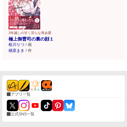
3年越しの甘く淫らな再会愛
極上御曹司の裏の顔１
桧川りつ
/
画
槇原まき
/
作
アプリ一覧
公式SNS一覧