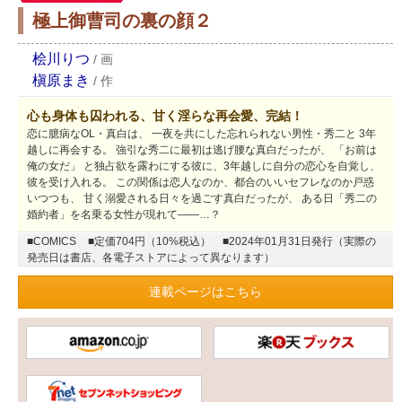
極上御曹司の裏の顔２
桧川りつ
/
画
槇原まき
/
作
心も身体も囚われる、甘く淫らな再会愛、完結！
恋に臆病なOL・真白は、 一夜を共にした忘れられない男性・秀二と 3年
越しに再会する。 強引な秀二に最初は逃げ腰な真白だったが、 「お前は
俺の女だ」 と独占欲を露わにする彼に、3年越しに自分の恋心を自覚し、
彼を受け入れる。 この関係は恋人なのか、都合のいいセフレなのか戸惑
いつつも、 甘く溺愛される日々を過ごす真白だったが、 ある日「秀二の
婚約者」を名乗る女性が現れて――…？
■COMICS
■定価704円（10%税込）
■2024年01月31日発行（実際の
発売日は書店、各電子ストアによって異なります）
連載ページはこちら