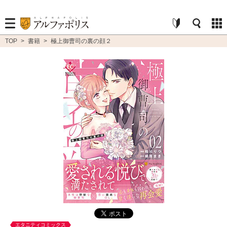
TOP
>
書籍
>
極上御曹司の裏の顔２
エタニティコミックス