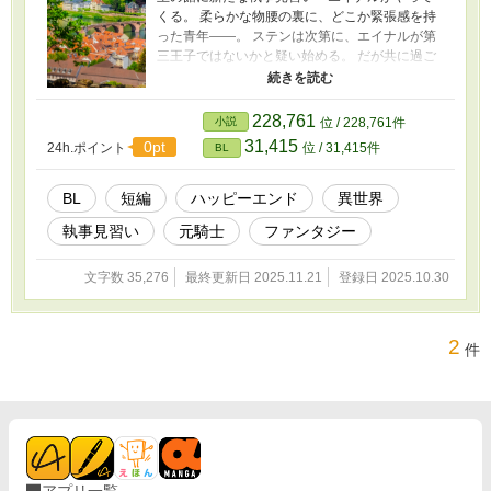
くる。 柔らかな物腰の裏に、どこか緊張感を持
った青年――。 ステンは次第に、エイナルが第
三王子ではないかと疑い始める。 だが共に過ご
すうち、その疑念は思いがけず「恋」に変わっ
ていった。 そんな時、事件が起こる――。 ーー
ー あらすじをお読みくださいまして、ありがと
228,761
小説
位 / 228,761件
うございます。 初投稿です。 どうぞよろしくお
31,415
0pt
24h.ポイント
位 / 31,415件
BL
願いいたします。 R18の話のタイトルには、＊
印を入れております。 苦手な方は飛ばしてくだ
さい。 ３万５千字ほどの短いお話です。 作品は
BL
短編
ハッピーエンド
異世界
書き上がっており、最終チェックしながら、少
執事見習い
元騎士
ファンタジー
しずつ更新していこうと思います。 不定期の更
新になりますが、お読みいただけたら幸いで
す。 よろしければ、お気に入り登録、いいね等
文字数 35,276
最終更新日 2025.11.21
登録日 2025.10.30
を頂けましたら励みになります。 2025.11.22 完
結しました。
2
件
アプリ一覧