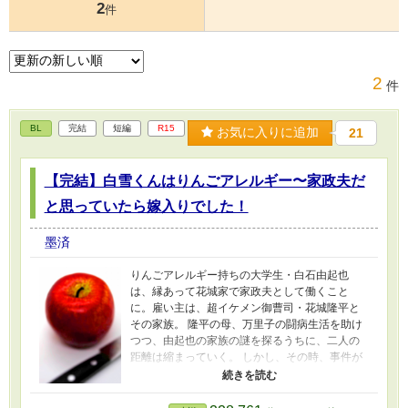
2
件
2
件
BL
完結
短編
R15
お気に入りに追加
21
【完結】白雪くんはりんごアレルギー〜家政夫だ
と思っていたら嫁入りでした！
墨済
りんごアレルギー持ちの大学生・白石由起也
は、縁あって花城家で家政夫として働くこと
に。雇い主は、超イケメン御曹司・花城隆平と
その家族。 隆平の母、万里子の闘病生活を助け
つつ、由起也の家族の謎を探るうちに、二人の
距離は縮まっていく。 しかし、その時、事件が
起こる。 超イケメンだけどワンコ系王子様×アレ
ルギー持ち健気男子 ーーー 暴力的な表現がある
回には、タイトルに＊を付けています。主人公