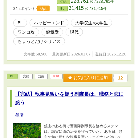
228,761
小説
位 / 228,761件
が殴られたり蹴られたりするので、苦手な方は
31,415
0pt
24h.ポイント
位 / 31,415件
BL
自衛をお願いします。 最後まで書き終えていま
すので、微調整しながら完結まで毎日アップ予
定です。 いいね、お気に入り登録等で応援して
BL
ハッピーエンド
大学院生×大学生
いただけたら嬉しいです。 2026.1.7 完結しま
ワンコ攻
健気受
現代
した。
ちょっとだけシリアス
文字数 68,560
最終更新日 2026.01.07
登録日 2025.12.20
BL
完結
短編
R18
お気に入りに追加
12
【完結】執事見習いを疑う副隊長は、職務と恋に
惑う
墨済
鉱山のある街で警備隊副隊長を務めるステン
は、誠実に街の治安を守っていた。 ある日、領
主の館に新たな執事見習い・エイナルがやって