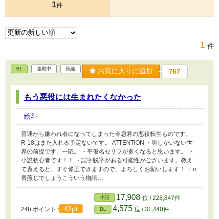
1
件
1
件
BL
連載中
長編
お気に入りに追加
767
もう悪役には生まれたくなかった
絵斗
普通から嫌われ者になってしまった令息君の悪役転生ものです。
R-18はまだ入れる予定ないです。 ATTENTION ・男しかいない世
界の前提です。一応。 ・平仮名セリフが多くなると思います。 ・
小説初心者です！！ ・誤字脱字がある可能性がございます。教え
て貰えると、すぐ修正できますので、よろしくお願いします！ ・n
番煎じでしょうこういう物語…
17,908
小説
位 / 228,847件
4,575
42pt
24h.ポイント
位 / 31,440件
BL