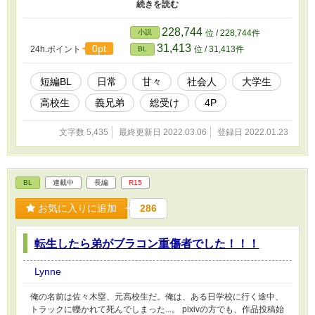
兄弟達が天然な亜希に絆されていきます。(^^)もっと詳しい情報は
本編で。 完全趣味で書いてます。( ^ω^ )
228,744
小説
位 / 228,744件
31,413
0pt
24h.ポイント
位 / 31,413件
BL
短編BL
日常
甘々
社会人
大学生
高校生
義兄弟
総受け
4P
文字数 5,435
最終更新日 2022.03.06
登録日 2022.01.23
BL
連載中
長編
R15
お気に入りに追加
286
転生したら弟がブラコン重傷者でした！！！
Lynne
俺の名前は佐々木塁、元高校生だ。俺は、ある日学校に行く途中、
トラックに轢かれて死んでしまった...。 pixivの方でも、作品投稿始