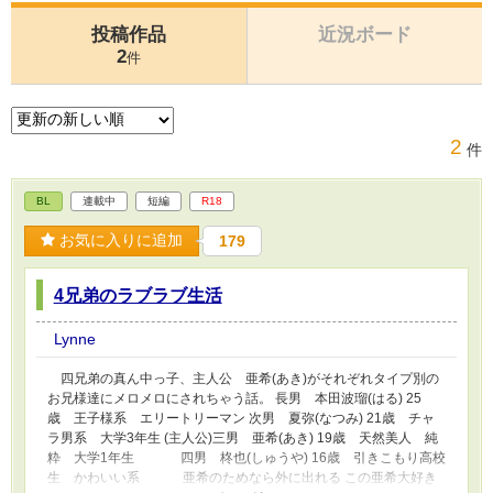
投稿作品
近況ボード
2
件
2
件
BL
連載中
短編
R18
お気に入りに追加
179
4兄弟のラブラブ生活
Lynne
四兄弟の真ん中っ子、主人公 亜希(あき)がそれぞれタイプ別の
お兄様達にメロメロにされちゃう話。 長男 本田波瑠(はる) 25
歳 王子様系 エリートリーマン 次男 夏弥(なつみ) 21歳 チャ
ラ男系 大学3年生 (主人公)三男 亜希(あき) 19歳 天然美人 純
粋 大学1年生 四男 柊也(しゅうや) 16歳 引きこもり高校
生 かわいい系 亜希のためなら外に出れる この亜希大好き