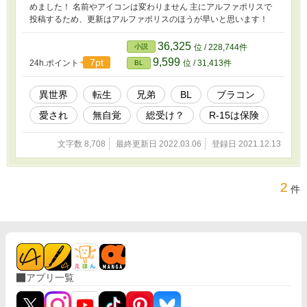
めました！ 名前やアイコンは変わりません 主にアルファポリスで
投稿するため、更新はアルファポリスのほうが早いと思います！
36,325
小説
位 / 228,744件
9,599
7pt
24h.ポイント
位 / 31,413件
BL
異世界
転生
兄弟
BL
ブラコン
愛され
無自覚
総受け？
R-15は保険
文字数 8,708
最終更新日 2022.03.06
登録日 2021.12.13
2
件
アプリ一覧