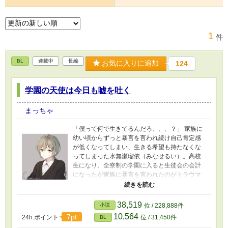
1
件
BL
連載中
長編
お気に入りに追加
124
学園の天使は今日も嘘を吐く
まっちゃ
「僕って何で生きてるんだろ、、、？」 家族に
幼い頃からずっと暴言を言われ続け自己肯定感
が低くなってしまい、生きる希望も持たなくな
ってしまった水無瀬瑠依（みなせるい）。高校
生になり、全寮制の学園に入ると生徒会の会計
になったが家族に暴言を言われたのがトラウマ
になっており素の自分を出すのが怖くなってし
まい、嘘を吐くようになる ーーーーーーーーー
ーーーーーーーーーーーーーーーーーーーーー
38,519
小説
位 / 228,888件
ーーーーーーーーーーーーーーーーーーー 初投
10,564
7pt
24h.ポイント
位 / 31,450件
BL
稿です。文がおかしいところが多々あると思い