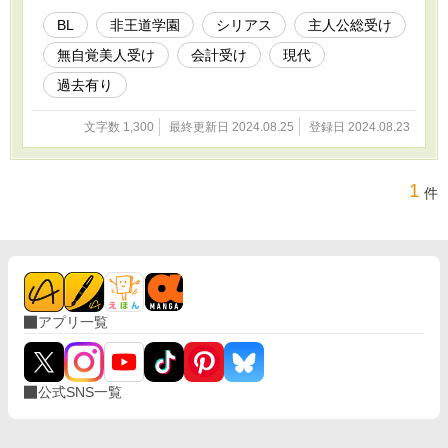
ますが温かい目で見てくれると嬉しいです。
BL
非王道学園
シリアス
主人公総受け
無自覚美人受け
会計受け
現代
過去有り
文字数 1,300
最終更新日 2024.08.25
登録日 2024.08.23
1
件
アプリ一覧
公式SNS一覧