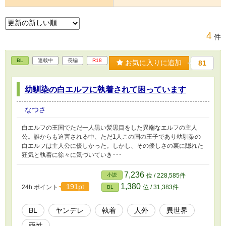
4
件
BL
連載中
長編
R18
お気に入りに追加
81
幼馴染の白エルフに執着されて困っています
なつさ
白エルフの王国でただ一人黒い髪黒目をした異端なエルフの主人
公。誰からも迫害される中、ただ1人この国の王子であり幼馴染の
白エルフは主人公に優しかった。しかし、その優しさの裏に隠れた
狂気と執着に徐々に気づいていき･･･
7,236
小説
位 / 228,585件
1,380
191pt
24h.ポイント
位 / 31,383件
BL
BL
ヤンデレ
執着
人外
異世界
両性