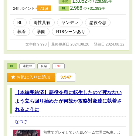
13,052
小説
位 / 228,585件
2,986
71pt
24h.ポイント
位 / 31,383件
BL
BL
両性具有
ヤンデレ
悪役令息
執着
学園
R18シーンあり
文字数 9,998
最終更新日 2024.08.26
登録日 2024.08.22
BL
連載中
長編
R18
お気に入りに追加
3,947
【本編完結済】悪役令息に転生したので死なない
よう立ち回り始めたが何故か攻略対象達に執着さ
れるように
なつさ
前世でプレイしていたBLゲーム世界に転生。よ