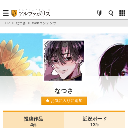
TOP
>
なつさ
>
Webコンテンツ
なつさ
お気に入りに追加
投稿作品
近況ボード
4
13
件
件