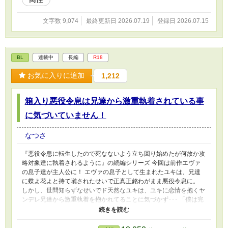
文字数 9,074
最終更新日 2026.07.19
登録日 2026.07.15
BL
連載中
長編
R18
お気に入りに追加
1,212
箱入り悪役令息は兄達から激重執着されている事
に気づいていません！
なつさ
『悪役令息に転生したので死なないよう立ち回り始めたが何故か攻
略対象達に執着されるように』の続編シリーズ 今回は前作エヴァ
の息子達が主人公に！ エヴァの息子として生まれたユキは、兄達
に蝶よ花よと持て囃されたせいで正真正銘わがまま悪役令息に。
しかし、世間知らずなせいでド天然なユキは、ユキに恋情を抱くヤ
ンデレ兄達から激重執着を抱かれてることに気づかず･･･ 「僕は完
璧だから皆から崇め称えられて当然なんだ！ん？どうしたの兄さ
ん。えっどうしてそんなとこ触るの？んっ･･･僕が可愛いから？あ
っ…♡ん…そっかぁ･･･それなら仕方ないのかぁ･･･」