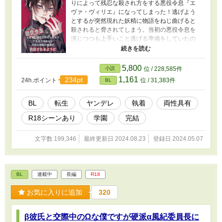
りによって残忍な殺され方をする悪役令息『エ
ヴァ・ヴィリエ』になってしまった！逃げよう
とするが突然現れた妖精に物語をねじ曲げると
殺されると脅されてしまう。当初の悪役令息を
演じつつも上手いこと逃げる準備をしていたの
だが段々攻略対象達の様子がおかしくなってき
て･･･あれ、もしかして逃げられない？ 表紙の文
字のレイアウト＆デザインは66様
5,800
小説
位 / 228,585件
(@YSuDddQacltKeyA)ありがたきです...！
1,161
234pt
24h.ポイント
位 / 31,383件
BL
BL
転生
ヤンデレ
執着
両性具有
R18シーンあり
学園
完結
文字数 199,346
最終更新日 2024.08.23
登録日 2024.05.07
BL
連載中
長編
R18
お気に入りに追加
320
β彼氏と交際中のΩな僕ですが硬派α‬風紀委員長に