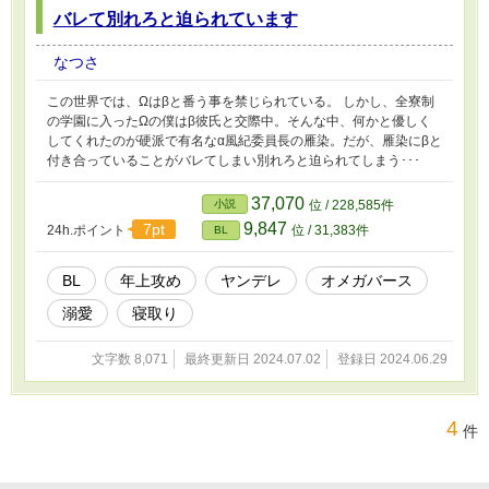
バレて別れろと迫られています
なつさ
この世界では、Ωは‪βと番う事を禁じられている。 しかし、全寮制
の学園に入ったΩの僕はβ彼氏と交際中。そんな中、何かと優しく
してくれたのが硬派で有名な‪α‬風紀委員長の雁染。だが、雁染にβと
付き合っていることがバレてしまい別れろと迫られてしまう･･･
37,070
小説
位 / 228,585件
9,847
7pt
24h.ポイント
位 / 31,383件
BL
BL
年上攻め
ヤンデレ
オメガバース
溺愛
寝取り
文字数 8,071
最終更新日 2024.07.02
登録日 2024.06.29
4
件