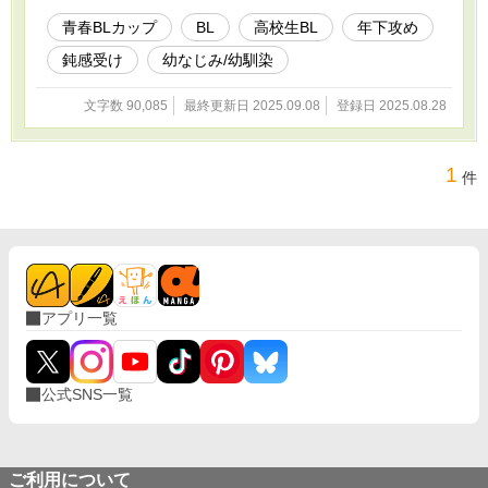
だよ、唯くんといたら」 そんな必死な顔で迫ってくんなよ……メ
ロすぎんだろーが……！ 【攻め】倉田玲央（高一）×【受け】五十
青春BLカップ​
BL
高校生BL
年下攻め
嵐唯（高三）
鈍感受け
幼なじみ/幼馴染
文字数 90,085
最終更新日 2025.09.08
登録日 2025.08.28
1
件
アプリ一覧
公式SNS一覧
ご利用について