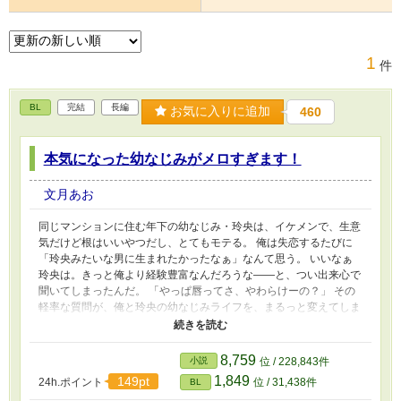
1
件
BL
完結
長編
お気に入りに追加
460
本気になった幼なじみがメロすぎます！
文月あお
同じマンションに住む年下の幼なじみ・玲央は、イケメンで、生意
気だけど根はいいやつだし、とてもモテる。 俺は失恋するたびに
「玲央みたいな男に生まれたかったなぁ」なんて思う。 いいなぁ
玲央は。きっと俺より経験豊富なんだろうな――と、つい出来心で
聞いてしまったんだ。 「やっぱ唇ってさ、やわらけーの？」 その
軽率な質問が、俺と玲央の幼なじみライフを、まるっと変えてしま
った。 「忘れないでよ、今日のこと」 「唯くんは俺の隣しかだめ
だから」 「なんで邪魔してたか、わかんねーの？」 俺と玲央は幼
なじみで。男同士で。生まれたときからずっと一緒で。 俺の恋の
8,759
小説
位 / 228,843件
相手は女の子のはずだし、玲央の恋の相手は、もっと素敵な人であ
1,849
149pt
24h.ポイント
位 / 31,438件
BL
るはずなのに。 「素数でも数えてなきゃ、俺はふつーにこうなん