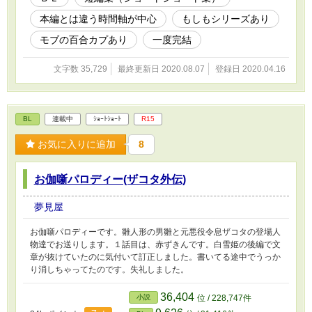
本編とは違う時間軸が中心
もしもシリーズあり
モブの百合カプあり
一度完結
文字数 35,729
最終更新日 2020.08.07
登録日 2020.04.16
BL
連載中
ｼｮｰﾄｼｮｰﾄ
R15
お気に入りに追加
8
お伽噺パロディー(ザコタ外伝)
夢見屋
お伽噺パロディーです。雛人形の男雛と元悪役令息ザコタの登場人
物達でお送りします。１話目は、赤ずきんです。白雪姫の後編で文
章が抜けていたのに気付いて訂正しました。書いてる途中でうっか
り消しちゃってたのです。失礼しました。
36,404
小説
位 / 228,747件