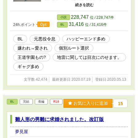
を払拭したいと考えていた。でも、ここでも名
字からザコタと呼ばれて弄られる運命だった。
おい、昔の鼻持ちならない糞野郎のザコタはと
228,747
小説
位 / 228,747件
っくにもうやめてるんだ！ 誰からも、愛される
31,416
0pt
24h.ポイント
位 / 31,416件
BL
人間でなくてもいい。たった一人、俺を愛して
ちゃんと名前を呼んでくれる男の優しい恋人か
友達が欲しいんだ、それが無理なら、平穏がほ
BL
元悪役令息
ハッピーエンド多め
しいんだけなんだよ！ 逆ハー無しの各個別ルー
嫌われ→愛され
個別ルート選択
トの美形攻めに出逢い、彼が幸せを見つけるま
での物語。本当の近親ものは無しにしました。
王道学園もの?
地雷に関しては目次にのせます。
彼の兄とは、血が繋がってません。not無理矢理
を目指していますが寸止めはあるかもしれませ
ギャグ多め
ん。 描写加筆や誤字脱字は抜けに気づき次第に
修正入ります。 不定期の更新です。リアルが忙
文字数 42,474
最終更新日 2020.07.19
登録日 2020.05.13
しくなったり夢見屋の体調が悪いときは更新で
きませんのでご了承下さい。表紙の写真に映し
たのは１枚の折り紙からできた連鶴です。１６
羽が繋がっていますが登場人物の数がたぶん、
BL
完結
長編
R18
お気に入りに追加
15
それくらいになるのかもしれませんね？夢見屋
の手作りです。 最新の部分を大幅に改定しまし
た。シンジの心情がやっぱりそぐわない気がし
雛人形の男雛に求婚されました。改訂版
たので。
夢見屋