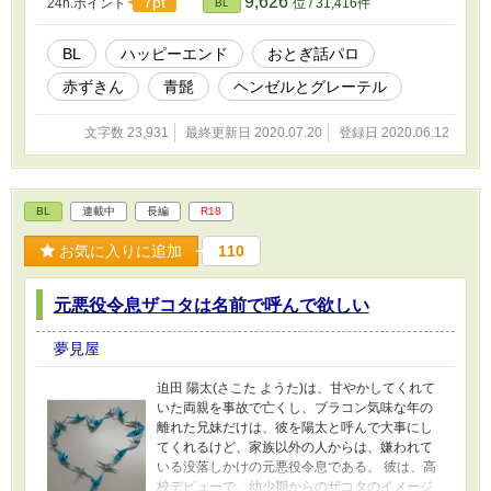
9,626
7pt
24h.ポイント
位 / 31,416件
BL
BL
ハッピーエンド
おとぎ話パロ
赤ずきん
青髭
ヘンゼルとグレーテル
文字数 23,931
最終更新日 2020.07.20
登録日 2020.06.12
BL
連載中
長編
R18
お気に入りに追加
110
元悪役令息ザコタは名前で呼んで欲しい
夢見屋
迫田 陽太(さこた ようた)は、甘やかしてくれて
いた両親を事故で亡くし、ブラコン気味な年の
離れた兄妹だけは、彼を陽太と呼んで大事にし
てくれるけど、家族以外の人からは、嫌われて
いる没落しかけの元悪役令息である。 彼は、高
校デビューで、幼少期からのザコタのイメージ