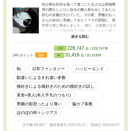
幼少期を性別を偽って過ごした主人公は荷物整
理の際久しぶりに自分の雛人形を出してみたら
肝心の女雛が欠けていた。その夜、男雛がおっ
さんの自分に求婚してきた！？その翌朝に、筒
井筒な彼に再会しました。 前に、小説家になろ
うのサイトで別名義で公開していましたが練り
直してだします。 番外編始めました。ハッピー
バースデーを収録しました。過去編も多数収録
しています。番外編は、脇カプ達に占拠されそ
228,747
小説
位 / 228,747件
うです。 思うところありタグ変更しました。
31,416
0pt
24h.ポイント
位 / 31,416件
BL
BL
日常ファンタジー
ハッピーエンド
勘違いによるすれ違い多数
猫好きによる猫好きのための猫好きの話し
美形×美人(本人平凡のつもり)
男雛の影思ったより薄い
脇カプ多数
ほのぼの時々シリアス
文字数 88,907
最終更新日 2020.05.21
登録日 2020.04.07