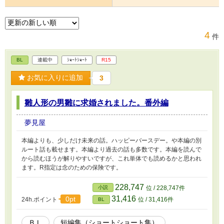
4
件
BL
連載中
ｼｮｰﾄｼｮｰﾄ
R15
お気に入りに追加
3
雛人形の男雛に求婚されました。番外編
夢見屋
本編よりも、少しだけ未来の話。ハッピーバースデー。や本編の別
ルート話も載せます。本編より過去の話も多数です。本編を読んで
から読むほうが解りやすいですが、これ単体でも読めるかと思われ
ます。R指定は念のための保険です。
228,747
小説
位 / 228,747件
31,416
0pt
24h.ポイント
位 / 31,416件
BL
ＢＬ
短編集（ショートショート集）