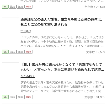
争いに参加していない見目のよくない五男の主人公だった、とい
うお話。
文字数：23,575
BL
完結
短編
R18
過保護な父の歪んだ愛着。旅立ちを控えた俺の身体は、
夜ごとに父の形で塗り潰される
中山(ほ)
「パックの中、僕の形になっちゃったね」 夢か現か。耳元で囁か
れる甘い声と、内側を執拗に掻き回す熱。翌朝、自室で目覚めた
パックに、昨夜の記憶はない。ただ、疼くような下腹部の熱だけ
が残っていた。 相談しようと向かった相手こそが、自分を侵食し
文字数：2,509
BL
完結
短編
R18
ている張本人だとも知らずに、パックは父の部屋の扉を開く。 こ
のお話はムーンライトでも投稿してます〜
【BL】惚れた男に嫌われたくなくて「男遊びならして
もいい」と言ったら、本当に男遊びを始められて絶望し
ている侯爵令息の話
かがみゆえ
多額の借金で没落寸前の実家を救うため、結婚相手を探していた
男爵令息のラキにカムグロス侯爵家から求婚状が届く。 お相手は
同性のディートリヒで、初対面で歓迎されるどころか冷たく突き
放されてしまう。 『必要最低限関わるな』 『愛人を作るな』
文字数：31,965
BL
完結
短編
R15
『男遊びならしてもいい』 ディートリヒから実家の借金を完済す
る条件を言われたラキは、学園で令息たちとの交流を満喫中。 褒