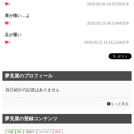
0
2020.05.20 19:25
720文字
胃が痛い…よ
0
2020.05.21 04:21
406文字
足が重い
0
2020.05.21 15:31
1,218文字
夢見屋のプロフィール
自己紹介の記述はありません
もっと見る
夢見屋の登録コンテンツ
小説
BL
連載中
ｼｮｰﾄｼｮｰﾄ
R15