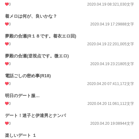
0
2020.04.19 08:32
1,030文字
着メロは何が、良いかな？
0
2020.04.19 17:29
888文字
夢殿の合瀬(R１８です。着衣エロ回)
0
2020.04.19 22:20
1,005文字
夢殿の合瀬(逆視点です。微エロ)
0
2020.04.19 23:21
805文字
電話ごしの密め事(R18)
0
2020.04.20 07:41
1,172文字
明日のデート服…
0
2020.04.20 11:06
1,112文字
デート！迷子と伊達男とナンパ
0
2020.04.20 19:08
944文字
楽しいデート １