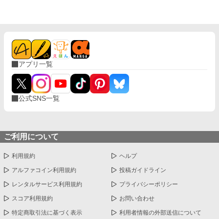
め上手なラキの周りには可愛い令息が集まり、推し活状態に。 一
方、ディートリヒだけが嫉妬で胃を痛める日々。 ラキへの恋心を
隠し続けた不器用侯爵令息に、幸せな未来は訪れるのか？ .
アプリ一覧
公式SNS一覧
ご利用について
利用規約
ヘルプ
アルファコイン利用規約
投稿ガイドライン
レンタルサービス利用規約
プライバシーポリシー
スコア利用規約
お問い合わせ
特定商取引法に基づく表示
利用者情報の外部送信について