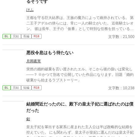
るそうです
けふ
王都を守る巨大結界は、王族の魔力によって維持されている。 第
二王子アデルの傍らには、常に一人の騎士がいた。 近衛騎士レオ
ン。 彼は長年、王子の「仮番」として特別な任務を担っている。
しかし王子は、他国の王女との正式な番契約が決まってしまっ
文字数：21,500
BL
完結
長編
R18
た。 仮番の役目は、そこで終わるはずだった。 だが結界塔で行わ
れる儀式の中で、 二人の関係は次第に変わり始める。 王族と騎
士。 主と臣下。 越えてはならない境界を前にしても、 王子は騎
悪役令息はもう待たない
士の手を取る。 「共に立て」 ※オメガバースではありません ※
月岡夜宵
ふんわり読んでください ※なんでも許せる方向け ※イラストはC
hatGPTさん
突然の婚約破棄を言い渡されたエル。そこから彼の扱いは変化し
――？ ※かつて別名で公開していた作品になります。旧題「婚約
破棄から始まるラブストーリー」
文字数：10,238
BL
完結
短編
R18
結婚間近だったのに、殿下の皇太子妃に選ばれたのは僕
だった
釦
皇太子妃を輩出する家系に産まれた主人公は半ば政略的な結婚を
控えていた。 にも関わらず、皇太子が皇妃に選んだのは皇太子妃