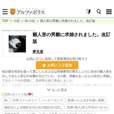
TOP
>
小説
>
BL小説
>
雛人形の男雛に求婚されました。改訂版
BL
完結
長編
R18
雛人形の男雛に求婚されました。改訂
版
夢見屋
お気に入りに追加して更新通知を受け取ろう
お気に入り追加
幼少期を性別を偽って過ごした主人公は荷物整理の際久しぶりに自分の雛人形を
出してみたら肝心の女雛が欠けていた。その夜、男雛がおっさんの自分に求婚し
てきた！？その翌朝に、筒井筒な彼に再会しました。
前に、小説家になろうのサイトで別名義で公開していましたが練り直してだしま
す。
番外編始めました。ハッピーバースデーを収録しました。過去編も多数収録して
24h.ポイント
0pt
0
います。番外編は、脇カプ達に占拠されそうです。
BL
日常ファンタジー
ハッピーエンド
勘違いによるすれ違い多数
思うところありタグ変更しました。
猫好きによる猫好きのための猫好きの話し
美形×美人(本人平凡のつもり)