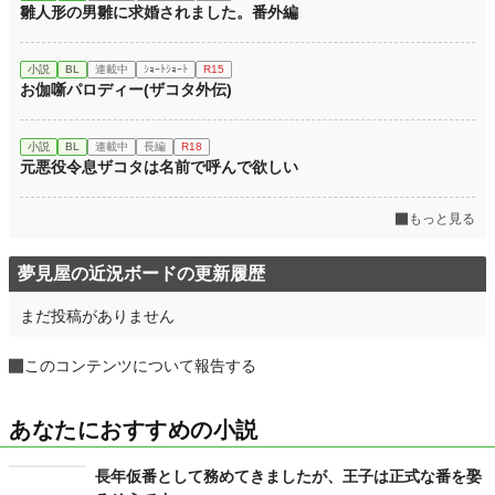
雛人形の男雛に求婚されました。番外編
小説
BL
連載中
ｼｮｰﾄｼｮｰﾄ
R15
お伽噺パロディー(ザコタ外伝)
小説
BL
連載中
長編
R18
元悪役令息ザコタは名前で呼んで欲しい
もっと見る
夢見屋の近況ボードの更新履歴
まだ投稿がありません
このコンテンツについて報告する
あなたにおすすめの小説
長年仮番として務めてきましたが、王子は正式な番を娶