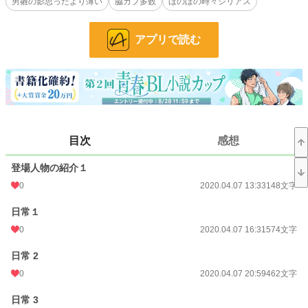
小説
男雛の影思ったより薄い
228,851 位 / 228,851 件
脇カプ多数
ほのぼの時々シリアス
BL
31,440 位 / 31,440 件
アプリで読む
お気に入り
15
24h.ポイント
0 pt
文字数
88,907
更新日時
2020.05.21 15:31
目次
感想
初回公開日時
2020.04.07 13:33
登場人物の紹介１
初回完結日時
2020.05.21 15:32
0
2020.04.07 13:33
148文字
週間ポイント
0 pt (228,851 位)
日常１
月間ポイント
0 pt (228,851 位)
0
2020.04.07 16:31
574文字
年間ポイント
245 pt (121,047 位)
日常 2
累計ポイント
22,806 pt (66,904 位)
0
2020.04.07 20:59
462文字
日常 3