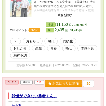
きっかけに仲良くなる学生BL。 ○同級生CP 大家
族の長男で派手めな見た目の高1×内気人見知り
あがり症の地味な高1 〜簡単キャラ紹介〜 広瀬
陽登（ひろせ はると）受 160cm 妹と2人兄妹
黒髪。サラサラマッシュ。 前髪で目を隠してい
る。 鷹橋 千傘（たかはし ちかさ）攻 173cm 8
11,150
小説
位 / 228,783件
人兄弟の長男 猫毛。ロングウルフ。 焦げ茶の中
2,435
92pt
24h.ポイント
位 / 31,415件
BL
でも明るい茶髪を地毛と言い張って通ってる。
ピアス穴が右耳に3つ。左に1つ。 ※この物語は
フィクションであり、実在の人物・団体とは一
BL
おもらし
現代
同級生
切関係ありません。 また、屋外排泄は予想でき
おしがま
恋愛
青春
嘔吐
体調不良
ない渋滞の発生時やトイレの無い山中などでは
緊急避難として許される場合もありますが基本
精神不調
的には軽犯罪法違反です。トイレを使用しまし
ょう。
文字数 164,783
最終更新日 2026.03.28
登録日 2025.03.21
BL R18
連載中
R18
お気に入りに追加
20
我慢ができない勇者くん。
かろ丸