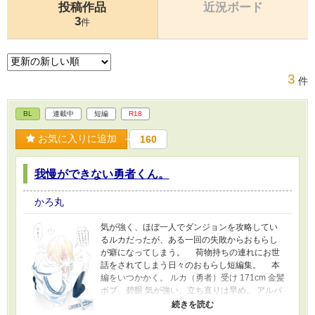
投稿作品
近況ボード
3
件
3
件
BL
連載中
短編
R18
お気に入りに追加
160
我慢ができない勇者くん。
かろ丸
気が強く、ほぼ一人でダンジョンを攻略してい
るルカだったが、ある一回の失敗からおもらし
が癖になってしまう。 荷物持ちの連れにお世
話をされてしまう日々のおもらし短編集。 本
編をいつかかく。 ルカ（勇者）受け 171cm 金髪
ボブ、碧眼 気が強い。立ち直りは早め。 アルバ
のことは拾った猫のようなものと思ってる。 ア