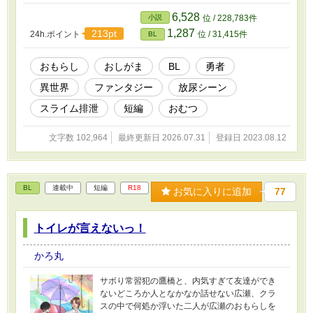
ルバ（荷物持ち、魔族）攻め 198cm 癖毛の黒
髪。黒目。右目を隠している。 支配欲強め。 ル
6,528
小説
位 / 228,783件
カで遊ぶのが最近のマイブーム。 ※この物語は
1,287
213pt
24h.ポイント
位 / 31,415件
BL
フィクションであり、実在の人物・団体とは一
切関係ありません。 また、屋外排泄は予想でき
ない渋滞の発生時やトイレの無い山中などでは
おもらし
おしがま
BL
勇者
緊急避難として許される場合もありますが基本
異世界
ファンタジー
放尿シーン
的には軽犯罪法違反です。トイレを使用しまし
ょう。
スライム排泄
短編
おむつ
文字数 102,964
最終更新日 2026.07.31
登録日 2023.08.12
BL
連載中
短編
R18
お気に入りに追加
77
トイレが言えないっ！
かろ丸
サボり常習犯の鷹橋と、内気すぎて友達ができ
ないどころか人となかなか話せない広瀬、クラ
スの中で何処か浮いた二人が広瀬のおもらしを