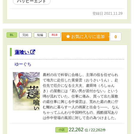
ハッピーエンド
立って登場します。 ※感染症対策を考慮する必
要のない世界線を想定しています。
登録日 2021.11.29
BL
完結
短編
R18
お気に入りに追加
0
蓮喰い
ゆーぐち
農村の出で科挙に合格し、主簿の役を任ぜられ
て地方に赴任した黄柴雲（おうさいうん）。赴
任先で厄介になる士大夫、盧舜琦（ろしゅん
き）の屋敷には『若い男が居付かない』という
噂が流れていた。仕事に倦み、買って出た屋敷
の庭仕事に興じる中柴雲は、荒れた庭の奥に佇
む離れに暮らす一人の画家と出会う――。 なん
ちゃってふんわり中国時代もの、残酷描写あり
は作中登場の風習に対して念の為つけました。
22,262
小説
位 / 22,262件