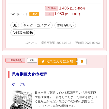
1,406
BL漫画
位 / 1,406件
1,080
0pt
24h.ポイント
位 / 1,080件
BL
BL
ギャグ・コメディ
体格がいい
受け攻め曖昧
12ページ
最終更新日 2024.08.18
登録日 2023.09.03
一般男性向け
完結
お気に入りに追加
5
思春期巨大化症候群
ゆーぐち
日本全国に蔓延している原因不明の「思春期巨
大化症候群」。 罹患してしまった親友を救うべ
く立ち上がった14歳の少年の冷徹な判断とは
──。 8ページの読切漫画です。