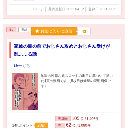
3ページ
最終更新日 2022.04.12
登録日 2021.11.21
BL
完結
お気に入りに追加
43
家族の目の前でおじさん攻めとおじさん受けが
乱……る話
ゆーぐち
地獄の性癖お題スロットの出目に基づいて描い
た4頁の漫画です （5枚目は経緯の説明画像で
す）
105
BL漫画
位 / 1,406件
62
28pt
24h.ポイント
位 / 1,080件
BL