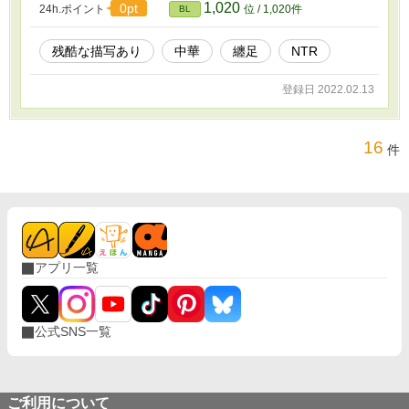
1,020
0pt
24h.ポイント
位 / 1,020件
BL
残酷な描写あり
中華
纏足
NTR
登録日 2022.02.13
16
件
アプリ一覧
公式SNS一覧
ご利用について