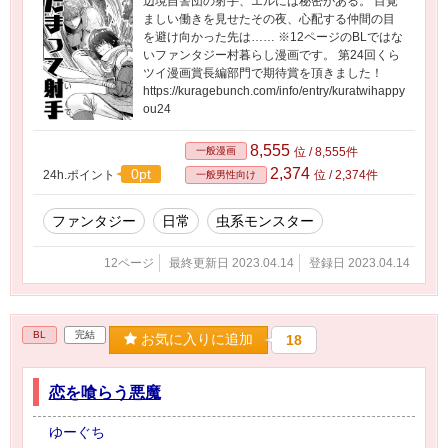
辺境自警団の射手、エルには秘密がある。 目覚
ましい働きを見せたその夜、心配する仲間の目
を避け向かった先は…… ※12ページのBLではな
いファンタジー村暮らし漫画です。 第24回くら
ツイ漫画賞長編部門で期待賞を頂きました！
https://kuragebunch.com/info/entry/kuratwihappy
ou24
8,555
一般漫画
位 / 8,555件
2,374
0pt
24h.ポイント
位 / 2,374件
一般男性向け
ファンタジー
日常
虫系モンスター
12ページ
最終更新日 2023.04.14
登録日 2023.04.14
BL
完結
お気に入りに追加
18
恋を喰らう悪魔
ゆーぐち