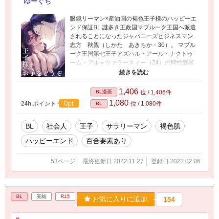
ゆーぐち
眼鏡リーマン×産油国の褐色王子様のハッピーエ
ンド保証BL 謎多き王政国マブルーク王国へ派遣
されることになったジャパニーズビジネスマン
志方 秋親（しかた あきちか・30）。 マブル
ーク王国第七王子アズハル・アール・ナクトゥ
ーム・アル＝ツァラースィー（24）の同性愛者
公表と離婚報道を頭の片隅に置きながら降り立
った異国で、志方は平凡平穏な日本での生活で
は想像もしなかったような渦中に巻き込まれて
1,406
BL漫画
位 / 1,406件
いく――。 ※この物語はフィクションです。登
1,080
0pt
24h.ポイント
位 / 1,080件
BL
場する人物・団体・名称等は架空であり、実在
のものとは関係ありません。※
BL
社会人
王子
サラリーマン
褐色肌
ハッピーエンド
百合要素あり
53ページ
最終更新日 2022.11.27
登録日 2022.02.06
BL
完結
R15
お気に入りに追加
154