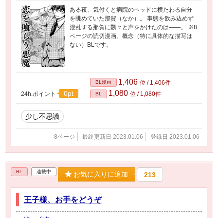
ある夜、気付くと病院のベッドに横たわる自分
を眺めていた那賀（なか）。 事態を飲み込めず
混乱する那賀に飄々と声をかけたのは――。 ※8
ページの読切漫画、概念（特に具体的な描写は
ない）BLです。
1,406
BL漫画
位 / 1,406件
1,080
0pt
24h.ポイント
位 / 1,080件
BL
少し不思議
8ページ
最終更新日 2023.01.06
登録日 2023.01.06
BL
連載中
お気に入りに追加
213
王子様、お手をどうぞ