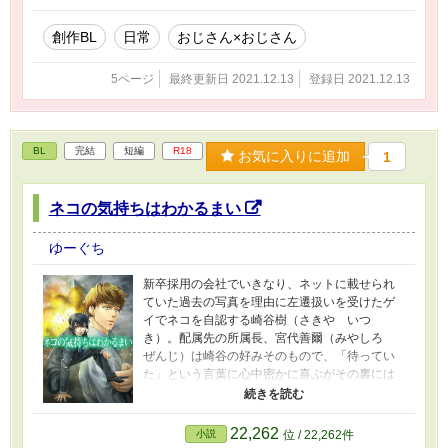
創作BL
日常
おじさん×おじさん
5ページ
最終更新日 2021.12.13
登録日 2021.12.13
BL
完結
短編
R18
お気に入りに追加
1
ネコの気持ちはわかるまい
ゆーぐち
新卒採用の会社でいきなり、ネットに載せられ
ていた過去の写真を理由に左遷扱いを受けたゲ
イでネコを自認する崎谷樹（さきや いつ
き）。配属先の所属長、宮代善爾（みやしろ
ぜんじ）は崎谷の好みそのもので、「待ってい
た」という言葉に心中密かに喜ぶがその裏には
会社の理不尽故の事情があって――。 ※ムーン
ライトノベルズ春の短編祭2021に「出会い」の
テーマで参加したものです。 出会いから書いて
22,262
小説
位 / 22,262件
いったらなんとお付き合いにも至りませんでし