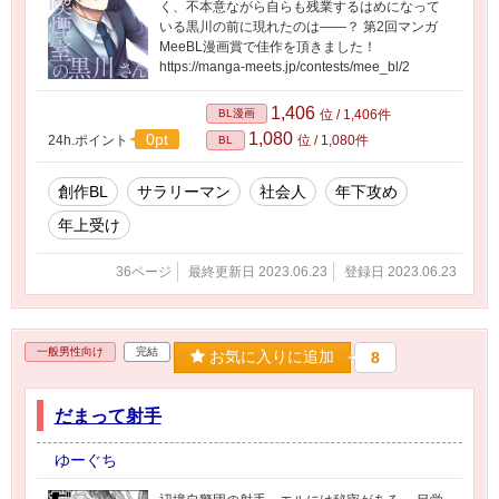
く、不本意ながら自らも残業するはめになって
いる黒川の前に現れたのは――？ 第2回マンガ
MeeBL漫画賞で佳作を頂きました！
https://manga-meets.jp/contests/mee_bl/2
1,406
BL漫画
位 / 1,406件
1,080
0pt
24h.ポイント
位 / 1,080件
BL
創作BL
サラリーマン
社会人
年下攻め
年上受け
36ページ
最終更新日 2023.06.23
登録日 2023.06.23
一般男性向け
完結
お気に入りに追加
8
だまって射手
ゆーぐち