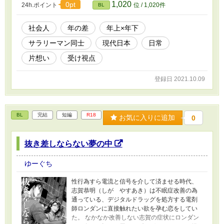
1,020
0pt
24h.ポイント
位 / 1,020件
BL
た。エロは受けの妄想、願望に微量含まれる程
度。 （初出の企画がR-18作品での応募が規定だ
ったのでR-18設定での投稿を踏襲します） ※作
社会人
年の差
年上×年下
中登場人物による同性愛に対する差別的な見解
サラリーマン同士
現代日本
日常
や発言、セクハラ/パワハラ/カスハラの描写が含
まれます ※（念の為）感染症対策を考慮する必
片想い
受け視点
要のない世界線を想定しています
登録日 2021.10.09
BL
完結
短編
R18
お気に入りに追加
0
抜き差しならない夢の中
ゆーぐち
性行為すら電流と信号を介して済ませる時代、
志賀恭明（しが やすあき）は不眠症改善の為
通っている、デジタルドラッグを処方する電剤
師ロンダンに直接触れたい欲を孕む恋をしてい
た。 なかなか改善しない志賀の症状にロンダン