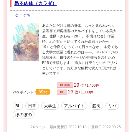
昂る肉体（カラダ）
ゆーぐち
あんたにだけは俺の身体、もっと見られたい。
居酒屋で厨房担当のアルバイトをしている美大
生、佐原（さわら・20）。 不慣れな会計作業
時、厄介客から助けてくれた高部（たかべ・
19）と仲良くなっていく日々のなか、 本分であ
る大学の授業に現れたのは――。 ※24ページの
読切漫画、最後の4ページが性描写を含むため
R15で投稿します。 挿入には至らないのでリバ
としています、お好きな解釈で読んで頂ければ
幸いです※
29
BL漫画
位 / 1,406件
23
85pt
24h.ポイント
位 / 1,080件
BL
BL
日常
大学生
アルバイト
筋肉
リバ
ほのぼの
24ページ
最終更新日 2022.10.18
登録日 2022.09.25