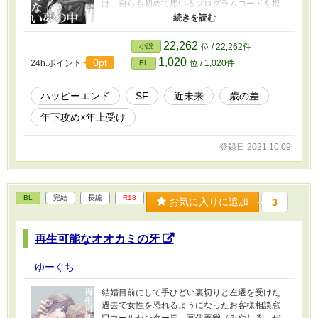
は、自らも初めて用いるプログラムコードを提
案する。『決まった相手とのちょっとエッチな
夢でスッキリして眠れる』との効能にロンダン
を期待した志賀がその夜見た夢は――。 ※性描
22,262
小説
位 / 22,262件
写はありますが現実のものではありません。
1,020
0pt
24h.ポイント
位 / 1,020件
BL
ハッピーエンド
SF
近未来
歳の差
年下攻め×年上受け
登録日 2021.10.09
BL
完結
長編
R18
お気に入りに追加
3
再生可能なオオカミの牙
ゆーぐち
結婚目前にして手ひどい裏切りと左遷を受けた
過去で女性を恐れるようになったお客様相談窓