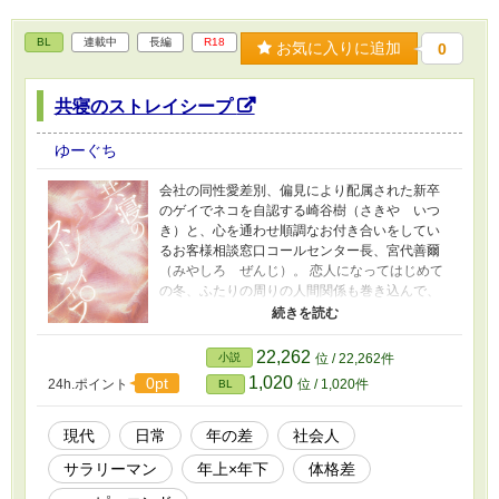
BL
連載中
長編
R18
お気に入りに追加
0
共寝のストレイシープ
ゆーぐち
会社の同性愛差別、偏見により配属された新卒
のゲイでネコを自認する崎谷樹（さきや いつ
き）と、心を通わせ順調なお付き合いをしてい
るお客様相談窓口コールセンター長、宮代善爾
（みやしろ ぜんじ）。 恋人になってはじめて
の冬、ふたりの周りの人間関係も巻き込んで、
手探りで仲を深めていく宮代と崎谷の物語。 サ
ブタイトルの名前の攻/受交互視点で進みます。
性描写を含む話には★がついています。 ※短編
22,262
小説
位 / 22,262件
「ネコの気持ちはわかるまい」
1,020
0pt
24h.ポイント
位 / 1,020件
BL
https://novel18.syosetu.com/n4362gx/ 完結済
「再生可能なオオカミの牙」
https://novel18.syosetu.com/n0100gz/ の続きで
現代
日常
年の差
社会人
す。 ※攻めに女性、受けに攻め以外の男性との
サラリーマン
年上×年下
体格差
過去がある設定です。 ※メインふたりに対して
は恋愛感情が存在しない女性キャラクターが目