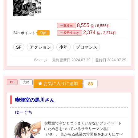
8,555
一般漫画
位 / 8,555件
2,374
0pt
24h.ポイント
位 / 2,374件
一般男性向け
SF
アクション
少年
ブロマンス
8ページ
最終更新日 2024.07.29
登録日 2024.07.29
BL
完結
お気に入りに追加
83
喫煙室の黒川さん
ゆーぐち
喫煙室で今ひとつうまくいかないプライベート
にため息をついているサラリーマン黒川
（40）。 良からぬ残業の常習犯をあぶり出すべ