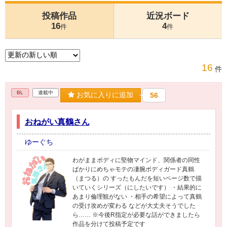
投稿作品
近況ボード
16
4
件
件
16
件
BL
連載中
お気に入りに追加
56
おねがい真鶴さん
ゆーぐち
わがままボディに堅物マインド、関係者の同性
ばかりにめちゃモテの凄腕ボディガード真鶴
（まつる）の すったもんだを短いページ数で描
いていくシリーズ（にしたいです） ・結果的に
あまり倫理観がない ・相手の希望によって真鶴
の受け攻めが変わる などが大丈夫そうでした
ら…… ※今後R指定が必要な話ができましたら
作品を分けて投稿予定です