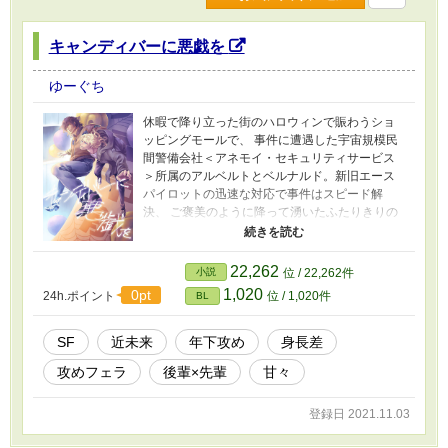
キャンディバーに悪戯を
ゆーぐち
休暇で降り立った街のハロウィンで賑わうショ
ッピングモールで、 事件に遭遇した宇宙規模民
間警備会社＜アネモイ・セキュリティサービス
＞所属のアルベルトとベルナルド。新旧エース
パイロットの迅速な対応で事件はスピード解
決、 ご褒美のように降って湧いたふたりきりの
時間をどうやって過ごそうか――。 攻め→ベル
ナルド 受け→アル（ベルト） ※攻めフェラのプ
レゼンをしたい意向を以て書いたもので、苦手
22,262
小説
位 / 22,262件
な方にはお薦めできません。 ※リバを検討した
1,020
0pt
24h.ポイント
位 / 1,020件
BL
経緯があった描写が含まれます。
SF
近未来
年下攻め
身長差
攻めフェラ
後輩×先輩
甘々
登録日 2021.11.03