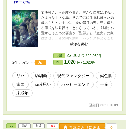
ゆーぐち
文明社会から距離を置き、豊かな自然に埋もれ
たような小さな島。そこで共に生まれ育った15
歳のキリとカナンは、次の満月の夜に島に伝わ
る儀式を執り行うことになっている。 対極に位
置するふたつの要素を『聖獣』と『魔女』に象
徴させ、二者の間で調和、バランスをとること
で世の平穏を保つ、というその儀式で、キリと
カナンに求められる行為とは――。 15歳の幼馴
染ふたりの初体験/36歳の疎遠になっていた幼馴
22,262
小説
位 / 22,262件
染ふたりの初恋の再燃の話。 性描写を含む話は
1,020
0pt
24h.ポイント
位 / 1,020件
BL
サブタイトルに★がついています。 ※現代東南
アジアがモデルの架空の国が舞台です。若干の
ファンタジー要素有。 ※架空の、未成年が性的
リバ
幼馴染
現代ファンタジー
褐色肌
な宗教儀式を行う描写が含まれます。 ※作中で
南国
両片思い
ハッピーエンド
一途
使用している香油は「現実に存在する肌、粘膜
へ使用できない花から抽出した成分が含まれる
未成年
アロマオイルをモデルに想像した架空のアイテ
ム」としてお読み頂ければ有難いです。 ※36歳
登録日 2021.10.09
の片方に他人との肉体関係の気配がある描写が
含まれます。
BL
完結
短編
R18
お気に入りに追加
0