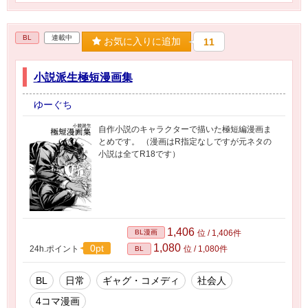
BL
連載中
お気に入りに追加
11
小説派生極短漫画集
ゆーぐち
自作小説のキャラクターで描いた極短編漫画ま
とめです。 （漫画はR指定なしですが元ネタの
小説は全てR18です）
1,406
BL漫画
位 / 1,406件
1,080
0pt
24h.ポイント
位 / 1,080件
BL
BL
日常
ギャグ・コメディ
社会人
4コマ漫画