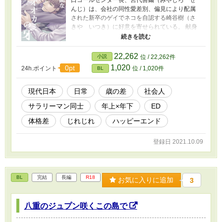
口コールセンター長、宮代善爾（みやしろ ぜ
んじ）は、会社の同性愛差別、偏見により配属
された新卒のゲイでネコを自認する崎谷樹（さ
きや いつき）に好意を寄せられている。 献身
的な崎谷のサポートに宮代は、自分が崎谷に抱
く感情が何なのか悩みはじめて――。 サブタイ
トルの名前の攻/受交互視点で進みます。 性描写
22,262
小説
位 / 22,262件
を含む話には★がついています。 ※短編「ネコ
1,020
0pt
24h.ポイント
位 / 1,020件
BL
の気持ちはわかるまい」の続きです。 ※攻めに
女性、受けに攻め以外の男性との過去がある設
定です。 ※恋愛感情が存在しない女性キャラク
現代日本
日常
歳の差
社会人
ターが目立って登場します。 ※（念の為）感染
サラリーマン同士
年上×年下
ED
症対策を考慮する必要のない世界線を想定して
います。
体格差
じれじれ
ハッピーエンド
登録日 2021.10.09
BL
完結
長編
R18
お気に入りに追加
3
八重のジュプン咲くこの島で