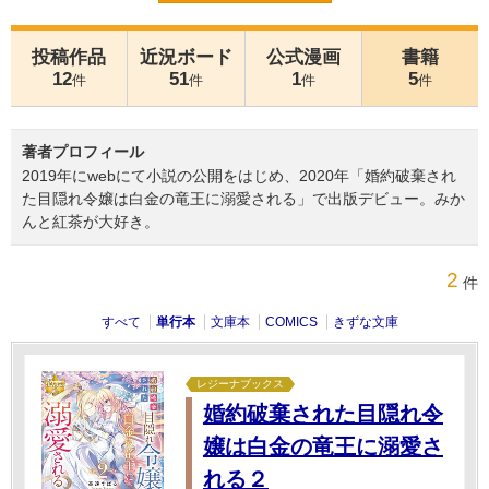
投稿作品
近況ボード
公式漫画
書籍
12
51
1
5
件
件
件
件
著者プロフィール
2019年にwebにて小説の公開をはじめ、2020年「婚約破棄され
た目隠れ令嬢は白金の竜王に溺愛される」で出版デビュー。みか
んと紅茶が大好き。
2
件
すべて
単行本
文庫本
COMICS
きずな文庫
レジーナブックス
婚約破棄された目隠れ令
嬢は白金の竜王に溺愛さ
れる２