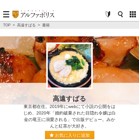
TOP
>
高遠すばる
>
書籍
高遠すばる
東京都在住。2019年にwebにて小説の公開をは
じめ、2020年「婚約破棄された目隠れ令嬢は白
金の竜王に溺愛される」で出版デビュー。みか
んと紅茶が大好き。
お気に入りに追加