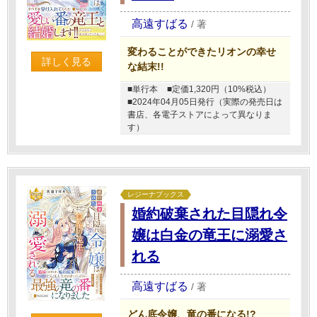
高遠すばる
/
著
変わることができたリオンの幸せ
詳しく見る
な結末!!
■単行本
■定価1,320円（10%税込）
■2024年04月05日発行（実際の発売日は
書店、各電子ストアによって異なりま
す）
レジーナブックス
婚約破棄された目隠れ令
嬢は白金の竜王に溺愛さ
れる
高遠すばる
/
著
どん底令嬢、竜の番になる!?