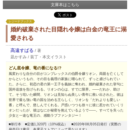
文庫本はこちら
レジーナブックス
婚約破棄された目隠れ令嬢は白金の竜王に溺
愛される
高遠すばる
/
著
凪かすみ
/
装丁・本文イラスト
どん底令嬢、竜の番になる!?
風変わりな自分の目がコンプレックスの伯爵令嬢リオン。両親を亡くして
からというもの、その目を義理の家族に嘲られて、ずっと虐げられてい
た。さらに、初恋の君の第一王子を義妹に奪われ、婚約破棄された挙句に
国外追放を告げられる。リオンの心は、すでに限界。――だれか、助け
て。そう呟いた瞬間、リオンは見知らぬ美しい青年に救い出された。彼は
世界で最も強い竜の国を治める王らしく、リオンを「だれよりも愛しい
番」と呼んで、慈しんでくれる。戸惑いつつも徐々に彼に惹かれていくリ
オンだったが、彼はなにか秘密を抱えているようで――。すべてを失った
少女と一途な竜王の、感動ラブファンタジー！
■単行本
■定価1,320円（10%税込）
■2020年08月05日発行（実際の
発売日は書店、各電子ストアによって異なります）