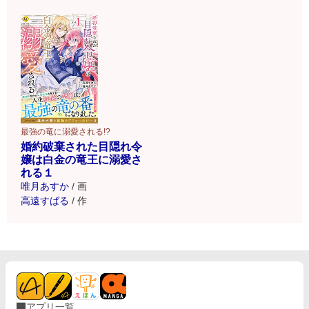
最強の竜に溺愛される!?
婚約破棄された目隠れ令
嬢は白金の竜王に溺愛さ
れる１
唯月あすか
/
画
高遠すばる
/
作
アプリ一覧