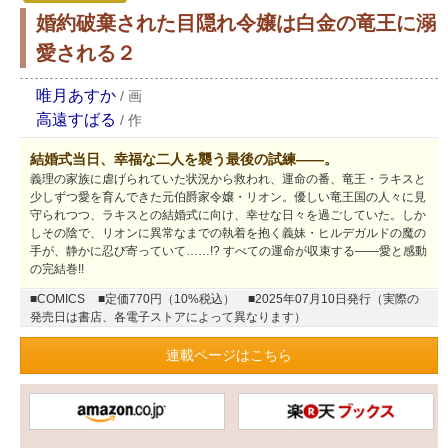
婚約破棄された目隠れ令嬢は白金の竜王に溺
愛される２
唯月あすか
/
画
高遠すばる
/
作
結婚式当日、幸福な二人を襲う最後の試練――。
義理の家族に虐げられていた状況から救われ、運命の番、竜王・ラキスと
少しずつ愛を育んできた元伯爵家令嬢・リオン。優しい竜王国の人々に見
守られつつ、ラキスとの結婚式に向け、幸せな日々を過ごしていた。しか
しその陰で、リオンに異常なまでの執着を抱く義妹・ヒルデガルドの魔の
手が、静かに忍び寄っていて……!? すべての運命が収束する――愛と感動
の完結巻!!
■COMICS
■定価770円（10%税込）
■2025年07月10日発行（実際の
発売日は書店、各電子ストアによって異なります）
連載ページはこちら