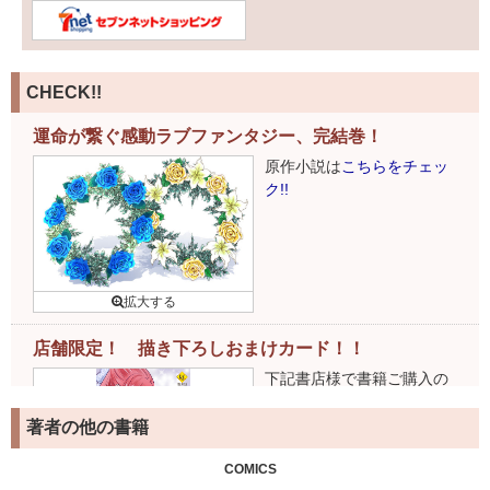
CHECK!!
運命が繋ぐ感動ラブファンタジー、完結巻！
原作小説は
こちらをチェッ
ク!!
店舗限定！ 描き下ろしおまけカード！！
下記書店様で書籍ご購入の
お客様には、特製おまけカ
ードがついてきます！
詳細
著者の他の書籍
はこちら
COMICS