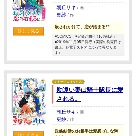
朝丘サキ
/
画
更紗
/
作
殺されかけて、恋が始まる!?
詳しく見る
■COMICS
■定価748円（10%税込）
■2019年11月05日発行（実際の発売日は
書店、各電子ストアによって異なりま
す）
レジーナコミックス
勘違い妻は騎士隊長に愛
される。
朝丘サキ
/
画
更紗
/
作
政略結婚のお相手は愛想ゼロな騎
詳しく見る