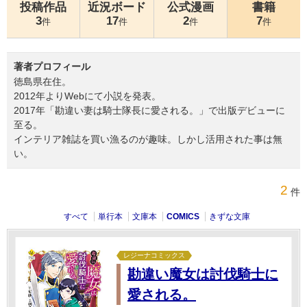
投稿作品
近況ボード
公式漫画
書籍
3
17
2
7
件
件
件
件
著者プロフィール
徳島県在住。
2012年よりWebにて小説を発表。
2017年「勘違い妻は騎士隊長に愛される。」で出版デビューに
至る。
インテリア雑誌を買い漁るのが趣味。しかし活用された事は無
い。
2
件
すべて
単行本
文庫本
COMICS
きずな文庫
レジーナコミックス
勘違い魔女は討伐騎士に
愛される。