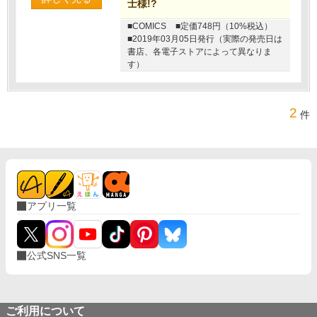
士様!?
■COMICS
■定価748円（10%税込）
■2019年03月05日発行（実際の発売日は
書店、各電子ストアによって異なりま
す）
2
件
アプリ一覧
公式SNS一覧
ご利用について