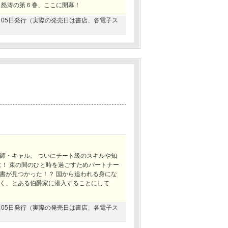
く怒涛の第６巻、ここに開幕！
11月05日発行（実際の発売日は書店、各電子ス
！
師・キャル。 ついにチート級のスキルや知
に！ 束の間のひと時を過ごすためパートナー
書が見つかった！？ 国から追われる身にな
く、とある伯爵家に潜入することにして
03月05日発行（実際の発売日は書店、各電子ス