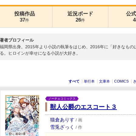
投稿作品
近況ボード
公
37
26
4
件
件
著者プロフィール
福岡県出身。2015年より小説の執筆をはじめ、2016年に「好きなも
る。ヒロインが幸せになる小説が大好き。
すべて
単行本
文庫本
COMICS
ノーチェコミックス
獣人公爵のエスコート３
猫倉ありす
/
画
雪兎ざっく
/
作