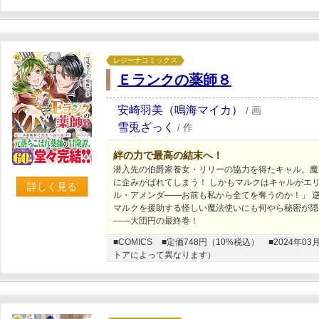
レジーナコミックス
Ｅランクの薬師８
安崎羽美（鳴海マイカ）
/
画
雪兎ざっく
/
作
絆の力で最高の結末へ！
潜入先の伯爵家養女・リリーの協力を得たキャル。魔
に企みがばれてしまう！ しかもマルクはキャルがエリ
詳しく見る
ル・アメンダ――お前も私から全てを奪うのか！」 
マルクを援助する怪しい魔法使いにも何やら秘密が隠
――大団円の最終巻！
■COMICS
■定価748円（10%税込）
■2024年
トアによって異なります）