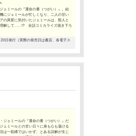
い
ジェミールの『運命の番（つがい）』。結
機にジェミールが忙しくなり、二人の甘い
アの異変に気付いたジェミールは、獣人と
理解して……!? 全話コミカライズ描き下ろ
03月20日発行（実際の発売日は書店、各電子ス
・ジェミールの『運命の番（つがい）』だ
ジェミールとの甘い日々に身も心も蕩ける
活は一筋縄ではいかず、とある誤解が生じ