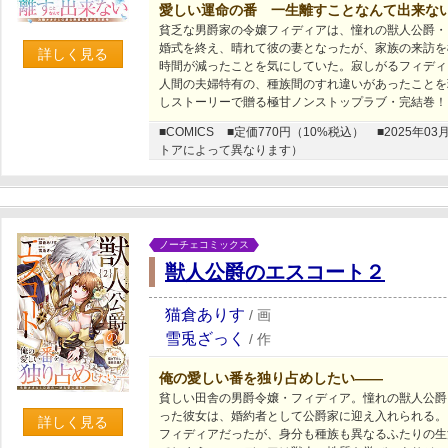
愛しい運命の番 一生離すことなんて出来な
貧乏な男爵家の令嬢フィディアは、憧れの獣人公爵・
婚式を終え、晴れて彼の妻となったが、家族の来訪を
詳しく見る
時間が減ったことを気にしていた。寂しがるフィディ
人間の夫婦特有の、種族間のすれ違いがあったことを
しストーリーで贈る極甘ノンストップラブ・完結巻！
■COMICS
■定価770円（10%税込）
■2025年
トアによって異なります）
ノーチェコミックス
獣人公爵のエスコート２
猫倉ありす
/
画
雪兎ざっく
/
作
俺の愛しい番を独り占めしたい――
貧しい田舎の男爵令嬢・フィディア。憧れの獣人公爵
った彼女は、婚約者として公爵家に迎え入れられる。
詳しく見る
フィディアだったが、身分も種族も異なるふたりの生