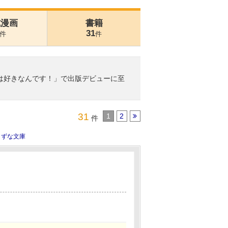
式漫画
書籍
31
件
件
のは好きなんです！」で出版デビューに至
31
1
2
件
きずな文庫