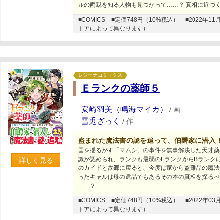
ルの両親を知る人物も見つかって……？ 真相に近づ
■COMICS
■定価748円（10%税込）
■2022年
トアによって異なります）
レジーナコミックス
Ｅランクの薬師５
安崎羽美（鳴海マイカ）
/
画
雪兎ざっく
/
作
盗まれた魔法書の謎を追って、伯爵家に潜入
国を揺るがす「マムシ」の事件を無事解決した天才薬
識が認められ、ランクも最弱のEランクからBランク
詳しく見る
のカイドと故郷に戻ると、今度は家から盗難品の魔法
ったキャルは母の遺品でもあるその本の真相を探るべ
――？
■COMICS
■定価748円（10%税込）
■2022年
トアによって異なります）