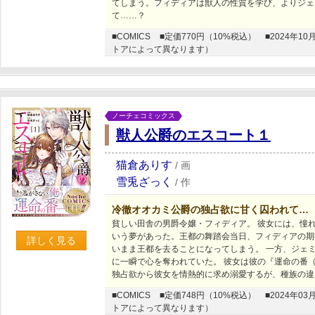
てしまう。フィディアは獣人の性質を学び、よりジェ
て……？
■COMICS
■定価770円（10%税込）
■2024年
トアによって異なります）
ノーチェコミックス
獣人公爵のエスコート１
猫倉ありす
/
画
雪兎ざっく
/
作
冷徹オオカミ公爵の独占欲に甘く囚われて…
貧しい田舎の男爵令嬢・フィディア。 彼女には、憧
いう夢があった。王都の舞踏会当日、フィディアの期
詳しく見る
いまま王都を去ることになってしまう。 一方、ジェ
に一瞬で心を奪われていた。 彼女は彼の『運命の番
独占欲から彼女を情熱的に求め溺愛するが、種族の違
■COMICS
■定価748円（10%税込）
■2024年
トアによって異なります）