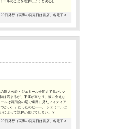
ミールのことを理解しようと決心し
10月20日発行（実際の発売日は書店、各電子ス
れの獣人公爵・ジェミールを間近で見たいと
待は高まるが、不運が重なり、彼に会えな
ミールは舞踏会の場で遠目に見たフィディア
（つがい）』だったのだ――。 ジェミールは
いによって誤解が生じてしまい…!?
03月20日発行（実際の発売日は書店、各電子ス