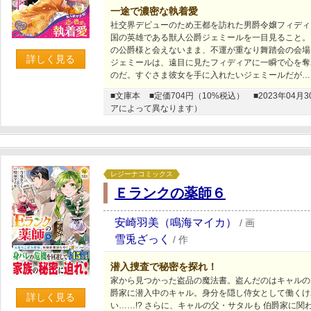
一途で濃密な執着愛
社交界デビューのため王都を訪れた男爵令嬢フィディ
国の英雄である獣人公爵ジェミールを一目見ること。
の公爵様と会えないまま、不運が重なり舞踏会の会場
詳しく見る
ジェミールは、遠目に見たフィディアに一瞬で心を奪
のだ。すぐさま彼女を手に入れたいジェミールだが…
■文庫本
■定価704円（10%税込）
■2023年0
アによって異なります）
レジーナコミックス
Ｅランクの薬師６
安崎羽美（鳴海マイカ）
/
画
雪兎ざっく
/
作
潜入捜査で秘密を探れ！
家から見つかった盗品の魔法書。盗んだのはキャルの
爵家に潜入中のキャル。身分を隠し侍女として働くけ
詳しく見る
い……!? さらに、キャルの父・サタルも 伯爵家に