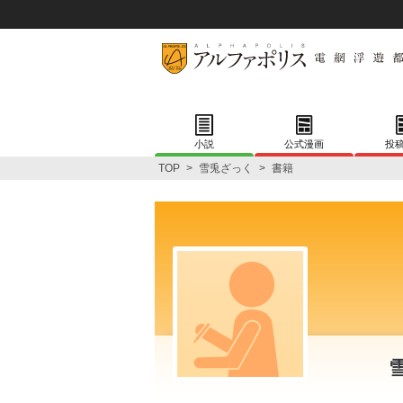
小説
公式漫画
投
TOP
>
雪兎ざっく
>
書籍