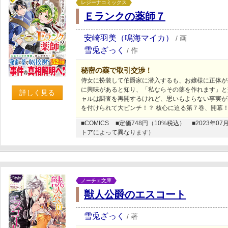
レジーナコミックス
Ｅランクの薬師７
安崎羽美（鳴海マイカ）
/
画
雪兎ざっく
/
作
秘密の薬で取引交渉！
侍女に扮装して伯爵家に潜入するも、お嬢様に正体が
に興味があると知り、「私ならその薬を作れます」と
詳しく見る
ャルは調査を再開するけれど、思いもよらない事実が
を付けられて大ピンチ！？ 核心に迫る第７巻、開幕
■COMICS
■定価748円（10%税込）
■2023年
トアによって異なります）
ノーチェ文庫
獣人公爵のエスコート
雪兎ざっく
/
著