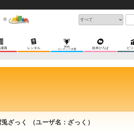
Web
稿漫画
レンタル
絵本ひろば
ビジ
コンテンツ大賞
雪兎ざっく （ユーザ名：ざっく）