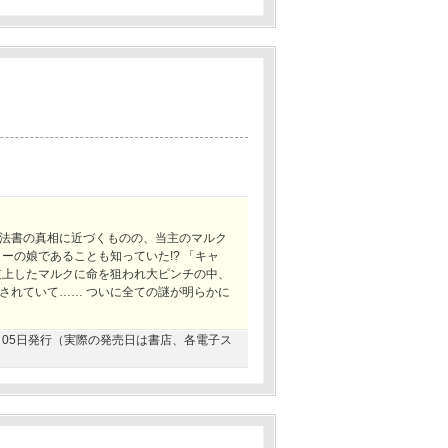
法書の真相に近づくものの、当主のマルク
ーの娘であることも知っていた!? 「キャ
逆上したマルクに命を狙われ大ピンチの中、
されていて…… ついに全ての謎が明らかに
03月05日発行（実際の発売日は書店、各電子ス