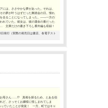
アには、ささやかな夢があった。それは、
その夢が叶うはずだった舞踏会の日。憧れ
を去ることになってしまった。――一方の
われていた。彼女は、彼の運命の番だった
… 文庫だけの書き下ろし番外編も収録！
4月30日発行（実際の発売日は書店、各電子スト
お母さん……!? 真相を探るため、とある伯
れど、さっそくお嬢様に怪しまれてしま
関わっていたことが発覚！ 一方、町ではキャ