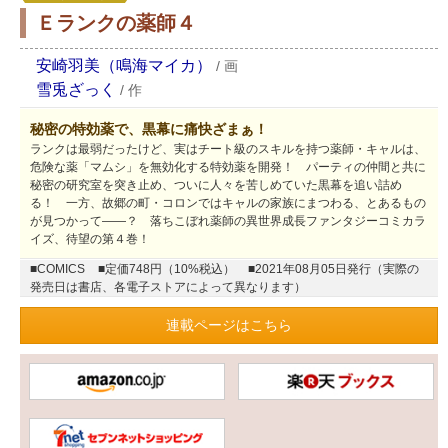
Ｅランクの薬師４
安崎羽美（鳴海マイカ）
/
画
雪兎ざっく
/
作
秘密の特効薬で、黒幕に痛快ざまぁ！
ランクは最弱だったけど、実はチート級のスキルを持つ薬師・キャルは、
危険な薬「マムシ」を無効化する特効薬を開発！ パーティの仲間と共に
秘密の研究室を突き止め、ついに人々を苦しめていた黒幕を追い詰め
る！ 一方、故郷の町・コロンではキャルの家族にまつわる、とあるもの
が見つかって――？ 落ちこぼれ薬師の異世界成長ファンタジーコミカラ
イズ、待望の第４巻！
■COMICS
■定価748円（10%税込）
■2021年08月05日発行（実際の
発売日は書店、各電子ストアによって異なります）
連載ページはこちら