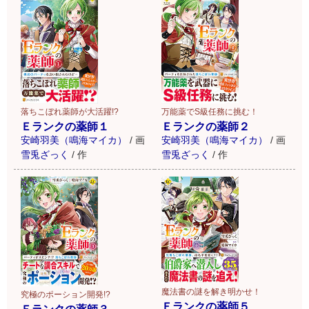
落ちこぼれ薬師が大活躍!?
万能薬でS級任務に挑む！
Ｅランクの薬師１
Ｅランクの薬師２
安崎羽美（鳴海マイカ）
/
画
安崎羽美（鳴海マイカ）
/
画
雪兎ざっく
/
作
雪兎ざっく
/
作
魔法書の謎を解き明かせ！
究極のポーション開発!?
Ｅランクの薬師５