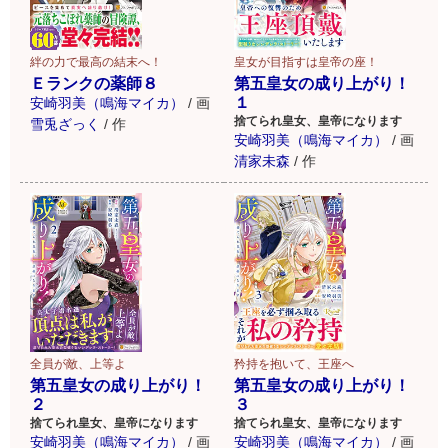
絆の力で最高の結末へ！
皇女が目指すは皇帝の座！
Ｅランクの薬師８
第五皇女の成り上がり！
１
安崎羽美（鳴海マイカ）
/
画
捨てられ皇女、皇帝になります
雪兎ざっく
/
作
安崎羽美（鳴海マイカ）
/
画
清家未森
/
作
全員が敵、上等よ
矜持を抱いて、王座へ
第五皇女の成り上がり！
第五皇女の成り上がり！
２
３
捨てられ皇女、皇帝になります
捨てられ皇女、皇帝になります
安崎羽美（鳴海マイカ）
/
画
安崎羽美（鳴海マイカ）
/
画