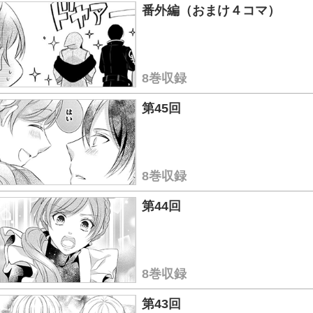
番外編（おまけ４コマ）
8巻収録
第45回
8巻収録
第44回
8巻収録
第43回