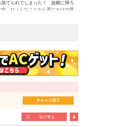
ら捨てられてしまった！ 故郷に帰ろ
な中、ひょんなことから死にかけの冒
渡す。すると、なぜかその薬を大絶賛
ジー、待望のコミカライズ！
ターとして幅広く活躍中。代表作に「Eラ
人の王子様 a little record」
。
ものは好きなんです！」で出版デビューに至
チャージ完了