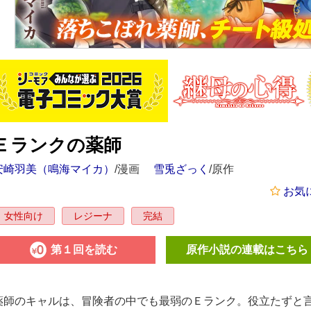
Ｅランクの薬師
安崎羽美（鳴海マイカ）
/漫画
雪兎ざっく
/原作
お気
女性向け
レジーナ
完結
第１回を読む
原作小説の連載はこちら
薬師のキャルは、冒険者の中でも最弱のＥランク。役立たずと