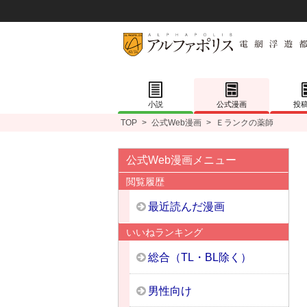
小説
公式漫画
投
TOP
>
公式Web漫画
>
Ｅランクの薬師
公式Web漫画メニュー
閲覧履歴
最近読んだ漫画
いいねランキング
総合（TL・BL除く）
男性向け