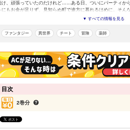
続け、頑張っていたのだけれど……ある日、ついにパーティか
うにもお金が足りず、見知らぬ町で途方に暮れるはめに。そん
険者・カイドに出会ったキャルは、彼に治療を施し自作の薬を
▼ すべての情報を見る
されて――!? 落ちこぼれ薬師のチートが花開く成長ファンタ
ファンタジー
異世界
チート
冒険
薬師
安崎羽美（鳴海マイカ）
/漫画
富山県在住。少女漫画誌でのデビューを経て、漫画家・イラストレー
ンクの薬師」（原作：雪兎ざっく、アルファポリス、全8巻）「夢王国と眠れる100
（企画・原案：ジークレスト、花とゆめCOMICS、全1巻）などがある
雪兎ざっく
/原作
福岡県出身。2015年より小説の執筆をはじめ、2016年に「好きな
る。ヒロインが幸せになる小説が大好き。
目次
2巻分