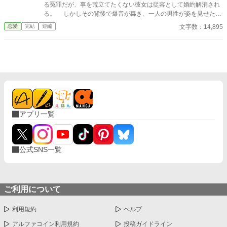
る冤罪だが、事を荒立てたくない彼女は従容として婚約解消され
る。 しかしその背後で爆音が轟き、一人の男性が姿を見せた。
彼は少女の父親。 怒らせてはならない人々に繋がる少女の婚約
文字数：14,895
恋愛
完結
短編
解消が、思わぬ展開を導きだす。 なんとなくの一気書き。御笑
覧下さると幸いです。
アプリ一覧
公式SNS一覧
ご利用について
利用規約
ヘルプ
アルファコイン利用規約
投稿ガイドライン