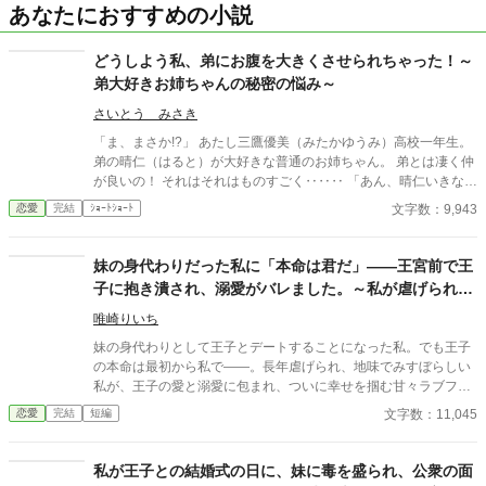
あなたにおすすめの小説
どうしよう私、弟にお腹を大きくさせられちゃった！～
弟大好きお姉ちゃんの秘密の悩み～
さいとう みさき
「ま、まさか!?」 あたし三鷹優美（みたかゆうみ）高校一年生。
弟の晴仁（はると）が大好きな普通のお姉ちゃん。 弟とは凄く仲
が良いの！ それはそれはものすごく‥‥‥ 「あん、晴仁いきなり
そんなのお口に入らないよぉ～♡」 そんな関係のあたしたち。 で
文字数：9,943
恋愛
完結
ｼｮｰﾄｼｮｰﾄ
もある日トイレであたしはアレが来そうなのになかなか来ないの
も気にもせずスカートのファスナーを上げると‥‥‥ 「うそっ！
お腹が出て来てる!?」 お姉ちゃんの秘密の悩みです。
妹の身代わりだった私に「本命は君だ」――王宮前で王
子に抱き潰され、溺愛がバレました。～私が虐げられる
きっかけになった少年が、私と王子を結び付
唯崎りいち
妹の身代わりとして王子とデートすることになった私。でも王子
の本命は最初から私で――。長年虐げられ、地味でみすぼらしい
私が、王子の愛と溺愛に包まれ、ついに幸せを掴む甘々ラブファ
ンタジー。妹や家族との誤解、影武者の存在も絡み、ハラハラと
文字数：11,045
恋愛
完結
短編
胸キュンが止まらない物語。
私が王子との結婚式の日に、妹に毒を盛られ、公衆の面