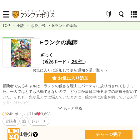
TOP
>
小説
>
恋愛小説
>
Eランクの薬師
恋愛
完結
短編
Eランクの薬師
ざっく
（近況ボード：
26 件
）
お気に入りに追加して更新通知を受け取ろう
お気に入り追加
冒険者であるキャルは、ランクの低さを理由にパーティに放り出されてしまっ
た。一人ではとても活動できないので、どうにか故郷に帰るまでの旅費を貯めて
いた。それも、先が見えずに悩んでいたときに、腕の中にお宝を飼っている人間
を見つけたのだ。
24h.ポイント
71pt
3,698
小説
12,940 位 / 228,656 件
冒険者
旅
レジーナ
恋愛
5,781 位 / 66,335 件
1巻分
チャージ完了
お気に入り
9,882