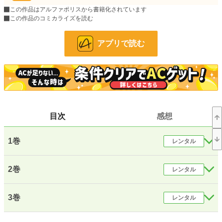
この作品はアルファポリスから書籍化されています
24h.ポイント
71 pt
この作品のコミカライズを読む
文字数(レンタル含む)
449,933
アプリで読む
更新日時
2019.04.26 11:02
初回公開日時
2016.09.01 21:21
初回完結日時
2018.01.06 13:53
週間ポイント
851 pt (10,081 位)
目次
感想
月間ポイント
3,736 pt (10,478 位)
年間ポイント
54,260 pt (9,798 位)
1巻
レンタル
累計ポイント
5,587,246 pt (661 位)
2巻
レンタル
3巻
レンタル