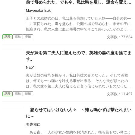
前で辱められた。でも今、私は時を戻し、運命を変えに
来た。
MayonakaTsuki
王子との結婚式の日、私は最も信頼していた人物――自分の妹―
―に裏切られた。毒を盛られ、公開の場で辱められ、未来の王に
拒絶され、私の人生は血と侮辱の中でそこで終わったかのように
思えた。しかし、死が私を迎えたとき、不可能なことが起きた―
文字数：77,634
恋愛
完結
長編
―私は同じ回廊で、祭壇の前で目を覚まし、あらゆる涙、嘘、そ
して一撃の記憶をそのまま覚えていた。今、二度目のチャンスを
得た私は、ただ一つの使命を持つ――真実を突き止め、奪われた
夫が妹を第二夫人に迎えたので、英雄の妻の座を捨てま
ものを取り戻し、私を破滅させた者たちにその代償を払わせる。
す。
もはや、何も以前のままではない。何も許されない。
Nao*
夫が英雄の称号を授かり、私は英雄の妻となった。 そして英雄
は、何でも一つ願いを叶える事が出来る。 そんな夫が願ったの
は、私の妹を第二夫人に迎えると言う信じられないものだった。
これまで夫の為に祈りを捧げて来たと言うのに、私は彼に手酷く
文字数：11,497
恋愛
完結
短編
裏切られたのだ──。 （1万字以上と少し長いので、短編集とは別
にしてあります。)
怒らせてはいけない人々 ～雉も鳴かずば撃たれまい
に～
美袋和仁
ある夜、一人の少女が婚約を解消された。根も葉もない噂によ