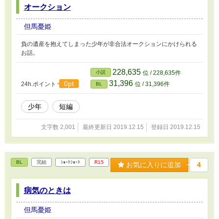
オークション
但馬憂姫
負の遺産を抱えてしまった少年が非合法オークションにかけられる
お話。
228,635
小説
位 / 228,635件
31,396
0pt
24h.ポイント
位 / 31,396件
BL
少年
短編
文字数 2,001
最終更新日 2019.12.15
登録日 2019.12.15
BL
完結
ｼｮｰﾄｼｮｰﾄ
R15
お気に入りに追加
4
病気のときは
但馬憂姫