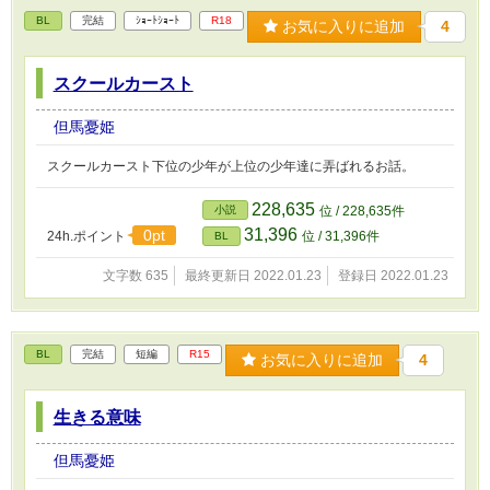
BL
完結
ｼｮｰﾄｼｮｰﾄ
R18
お気に入りに追加
4
スクールカースト
但馬憂姫
スクールカースト下位の少年が上位の少年達に弄ばれるお話。
228,635
小説
位 / 228,635件
31,396
0pt
24h.ポイント
位 / 31,396件
BL
文字数 635
最終更新日 2022.01.23
登録日 2022.01.23
BL
完結
短編
R15
お気に入りに追加
4
生きる意味
但馬憂姫