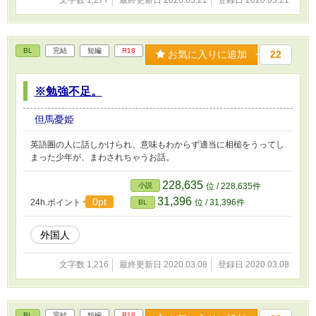
文字数 1,277
最終更新日 2020.05.21
登録日 2020.05.21
BL
完結
短編
R18
お気に入りに追加
22
※勉強不足。
但馬憂姫
英語圏の人に話しかけられ、意味もわからず適当に相槌をうってし
まった少年が、まわされちゃうお話。
228,635
小説
位 / 228,635件
31,396
0pt
24h.ポイント
位 / 31,396件
BL
外国人
文字数 1,216
最終更新日 2020.03.08
登録日 2020.03.08
BL
完結
短編
R18