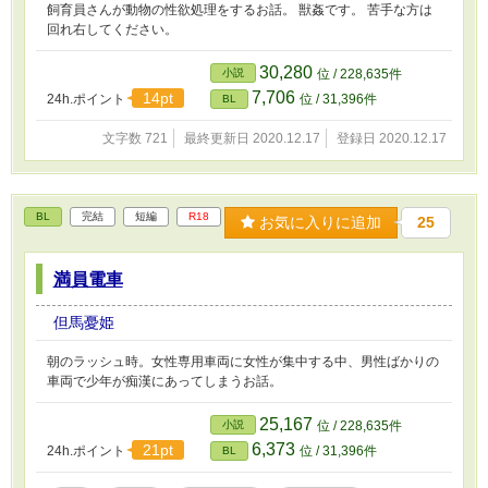
飼育員さんが動物の性欲処理をするお話。 獣姦です。 苦手な方は
回れ右してください。
30,280
小説
位 / 228,635件
7,706
14pt
24h.ポイント
位 / 31,396件
BL
文字数 721
最終更新日 2020.12.17
登録日 2020.12.17
BL
完結
短編
R18
お気に入りに追加
25
満員電車
但馬憂姫
朝のラッシュ時。女性専用車両に女性が集中する中、男性ばかりの
車両で少年が痴漢にあってしまうお話。
25,167
小説
位 / 228,635件
6,373
21pt
24h.ポイント
位 / 31,396件
BL