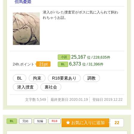
但馬憂姫
潜入がバレた捜査官がボスに気に入られて飼わ
れちゃうお話。
25,167
小説
位 / 228,635件
6,373
21pt
24h.ポイント
位 / 31,396件
BL
BL
拘束
R18要素あり
調教
潜入捜査
裏社会
文字数 5,549
最終更新日 2020.01.19
登録日 2019.12.22
BL
完結
短編
R18
お気に入りに追加
22