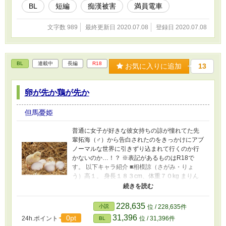
BL
短編
痴漢被害
満員電車
文字数 989
最終更新日 2020.07.08
登録日 2020.07.08
BL
連載中
長編
R18
お気に入りに追加
13
卵が先か鶏が先か
但馬憂姫
普通に女子が好きな彼女持ちの諒が憧れてた先
輩拓海（♂）から告白されたのをきっかけにアブ
ノーマルな世界に引きずり込まれて行くのか行
かないのか…！？ ※表記があるものはR18で
す。 以下キャラ紹介 ■相模諒（さがみ・りょ
う）高１。 身長１８３cm、体重７０kg まりん
ちゃんという幼馴染の彼女がいる。 勉強はあま
り得意じゃない。バスケ馬鹿。中学では部長を
務めていた。責任感が強く、何事にも一生懸
228,635
小説
位 / 228,635件
命。 親はごくごく普通のサラリーマン。ひとり
31,396
0pt
24h.ポイント
位 / 31,396件
BL
っ子。 拓海と同じ高校に通う為にかなり無理を