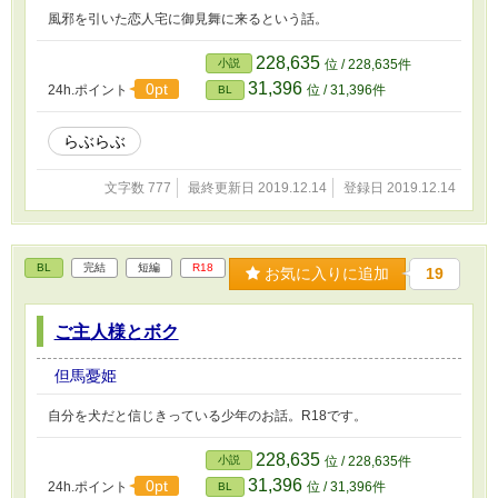
風邪を引いた恋人宅に御見舞に来るという話。
228,635
小説
位 / 228,635件
31,396
0pt
24h.ポイント
位 / 31,396件
BL
らぶらぶ
文字数 777
最終更新日 2019.12.14
登録日 2019.12.14
BL
完結
短編
R18
お気に入りに追加
19
ご主人様とボク
但馬憂姫
自分を犬だと信じきっている少年のお話。R18です。
228,635
小説
位 / 228,635件
31,396
0pt
24h.ポイント
位 / 31,396件
BL