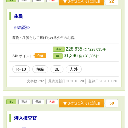
お気に入りに追加
22
生贄
但馬憂姫
魔物へ生贄として捧げられる少年のお話。
228,635
小説
位 / 228,635件
31,396
0pt
24h.ポイント
位 / 31,396件
BL
R−18
短編
BL
人外
文字数 792
最終更新日 2020.01.20
登録日 2020.01.20
BL
完結
長編
R18
お気に入りに追加
50
潜入捜査官