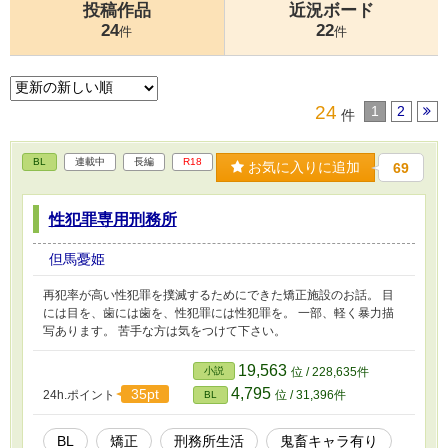
投稿作品
近況ボード
24
22
件
件
24
1
2
件
BL
連載中
長編
R18
お気に入りに追加
69
性犯罪専用刑務所
但馬憂姫
再犯率が高い性犯罪を撲滅するためにできた矯正施設のお話。 目
には目を、歯には歯を、性犯罪には性犯罪を。 一部、軽く暴力描
写あります。 苦手な方は気をつけて下さい。
19,563
小説
位 / 228,635件
4,795
35pt
24h.ポイント
位 / 31,396件
BL
BL
矯正
刑務所生活
鬼畜キャラ有り