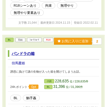
R18シーンあり
拘束
無理やり
無理やり要素あり
文字数 21,044
最終更新日 2024.11.15
登録日 2022.02.11
BL
完結
ｼｮｰﾄｼｮｰﾄ
R18
お気に入りに追加
2
パンドラの箱
但馬憂姫
誘惑に負けて謎の生物が入った箱を開けてしまうお話。
228,635
小説
位 / 228,635件
31,396
0pt
24h.ポイント
位 / 31,396件
BL
BL
触手姦