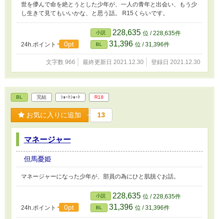
世を儚んで命を絶とうとした少年が、一人の青年と出会い、もう少
し生きて見てもいいかな、と思う話。 R15くらいです。
228,635
小説
位 / 228,635件
31,396
0pt
24h.ポイント
位 / 31,396件
BL
文字数 966
最終更新日 2021.12.30
登録日 2021.12.30
BL
完結
ｼｮｰﾄｼｮｰﾄ
R18
お気に入りに追加
13
マネージャー
但馬憂姫
マネージャーになった少年が、部員の為にひと肌脱ぐお話。
228,635
小説
位 / 228,635件
31,396
0pt
24h.ポイント
位 / 31,396件
BL