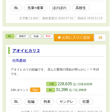
して入ったので、授業についていけるか不安。
拓海の策略にハマり、流されかけている。 ■加賀
BL
先輩×後輩
ほのぼの
高校生
拓海（かが・たくみ）高２。 身長１６７cm、体
重５８kg 小柄だが筋肉はあり、ジャンプ力瞬発
文字数 21,682
最終更新日 2020.07.01
登録日 2019.11.15
力は類を見ないほど。３ポイントシューター
で、シュートの正確率は９０％以上。実力が認
められ、一年からレギュラー入り。一部の先輩
達から反感を買うも、圧倒的な実力で黙らせ
BL
連載中
短編
R18
お気に入りに追加
10
た。 頭もよく、学年首席。明るく人当たりも良
い為、人望も厚く、生徒会副会長に抜擢。バス
ケとの両立もそつなくこなしている。 親は有名
アオイヒカリ２
な実業家でお金持ちではあるが、家庭環境は複
雑な模様。歳の離れた腹違いの兄がいる。 諒の
但馬憂姫
ことが大好き。
アオイヒカリの続編です。 歪んだ愛情の理由が明らかに！？ R18
です。
228,635
小説
位 / 228,635件
31,396
0pt
24h.ポイント
位 / 31,396件
BL
BL
短編
拘束
ヤンデレ
狂愛