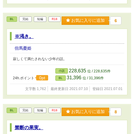
BL
完結
短編
R18
お気に入りに追加
6
※渇き。
但馬憂姫
寂しくて満たされない少年の話。
228,635
小説
位 / 228,635件
31,396
0pt
24h.ポイント
位 / 31,396件
BL
文字数 1,762
最終更新日 2021.07.10
登録日 2021.07.01
BL
完結
短編
R18
お気に入りに追加
8
禁断の果実。