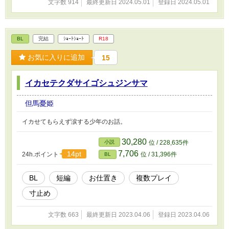
文字数 914
最終更新日 2024.05.01
登録日 2024.05.01
BL
完結
ｼｮｰﾄｼｮｰﾄ
R18
お気に入りに追加
15
イカセテクダサイゴシュジンサマ
但馬憂姫
イカせてもらえず涙する少年のお話。
30,280
小説
位 / 228,635件
7,706
14pt
24h.ポイント
位 / 31,396件
BL
BL
短編
お仕置き
複数プレイ
寸止め
文字数 663
最終更新日 2023.04.06
登録日 2023.04.06