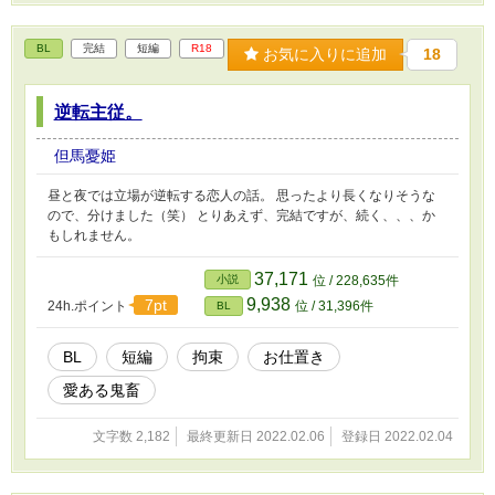
BL
完結
短編
R18
お気に入りに追加
18
逆転主従。
但馬憂姫
昼と夜では立場が逆転する恋人の話。 思ったより長くなりそうな
ので、分けました（笑） とりあえず、完結ですが、続く、、、か
もしれません。
37,171
小説
位 / 228,635件
9,938
7pt
24h.ポイント
位 / 31,396件
BL
BL
短編
拘束
お仕置き
愛ある鬼畜
文字数 2,182
最終更新日 2022.02.06
登録日 2022.02.04