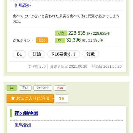
但馬憂姫
食べてはいけないと言われた果実を食べて体に異変が起きてしまう
お話。
228,635
小説
位 / 228,635件
31,396
0pt
24h.ポイント
位 / 31,396件
BL
BL
短編
R18要素あり
複数
文字数 950
最終更新日 2021.06.26
登録日 2021.06.26
BL
完結
ｼｮｰﾄｼｮｰﾄ
R18
お気に入りに追加
19
夜の動物園
但馬憂姫