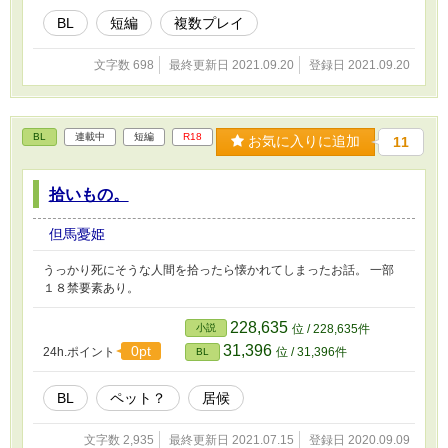
BL
短編
複数プレイ
文字数 698
最終更新日 2021.09.20
登録日 2021.09.20
BL
連載中
短編
R18
お気に入りに追加
11
拾いもの。
但馬憂姫
うっかり死にそうな人間を拾ったら懐かれてしまったお話。 一部
１８禁要素あり。
228,635
小説
位 / 228,635件
31,396
0pt
24h.ポイント
位 / 31,396件
BL
BL
ペット？
居候
文字数 2,935
最終更新日 2021.07.15
登録日 2020.09.09